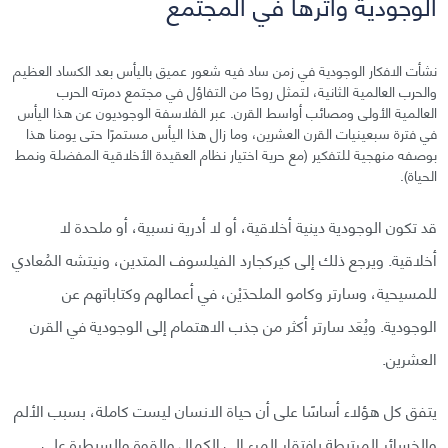
الوجودية وأثرها في المجتمع
نشأت الافكار الوجودية في زمن ساد فيه شعور عميق باليأس بعد الكساد العظيم
والحرب العالمية الثانية، لتمثل روحًا من التفاؤل في مجتمع دمرته الحرب
العالمية الأولى ومصائب أواسط القرن. عبر الفلاسفة الوجوديون عن هذا اليأس
في فترة سبعينيات القرن العشرين، وما زال هذا اليأس مستمرًا حتى يومنا هذا
بوصفه منهجية للتفكير (مع حرية اختيار نظام العقيدة الأخلاقية المفضلة ونمط
الحياة).
قد تكون الوجودية دينية أخلاقية، أو لا أدرية نسبية، أو ملحدة لا
أخلاقية. ويرجع ذلك إلى كيركجارد الفيلسوف المتدين، ونيتشه المُعادي
للمسيحية، وسارتر وكامو الملحدَيْن، في أعمالهم وكتاباتهم عن
الوجودية. ويُعَد سارتر أكثر من جذب الاهتمام إلى الوجودية في القرن
العشرين.
يتفق كل هؤلاء أساسًا على أن حياة الانسان ليست كاملة، بسبب الألم
والخسائر المرتبطة بافتقار المرء إلى الكمال والقوة والسيطرة على