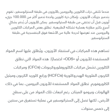
عندما تلتقي ذرات الكلورين والبرومين بالأوزون في طبقة الستراتوسفير، تقوم
بتدمير جزيئات الأوزون. بإمكان ذرة كلورين واحدة تدمير أكثر من 100.000 جزيء
أوزون قبل أن تختفي من طبقة الستراتوسفير. يمكن للأوزون أن يُدمَر بشكلٍ
أسرع بكثير مقارنة بعملية تشكله الطبيعية. تطلق بعض المركبات الكلورين
والبرومين عند تعرضها لدرجة عالية من الأشعة فوق البنفسجية في طبقة
الستراتوسفير.
تساهم هذه المركبات في استنفاد الأوزون، ويُطلق عليها اسم المواد
المستنفدة للأوزون أو «ODS» اختصارًا. هذه المواد التي تطلق
الكلورين تشمل مركبات الكلوروفلوروكربونات (CFCs) ومركبات
الكربون الفلورية الهيدروكلورية (HCFCs) ورابع كلوريد الكربون وميثيل
الكلوروفورم. تطلق المواد المستنفدة للأوزون البرومين، بما في ذلك
الهالونات وبرومو الميثان. رغم انبعاث تلك المواد من على سطح
الأرض، لكنها تصل إلى الستراتوسفير في عملية تستغرق من سنتين
إلى خمس سنوات.