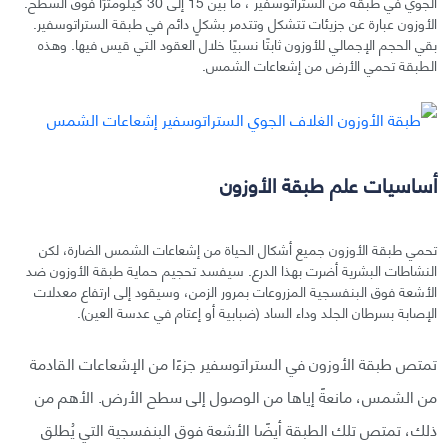
الجوي في طبقة من الستراتوسفير ، ما بين 15 إلى 30 كيلومترًا فوق السطح.
الأوزون عبارة عن جزيئات تتشكل وتتدمر بشكلٍ دائم في طبقة الستراتوسفير.
بقي الحجم الإجمالي للأوزون ثابتًا نسبيًا خلال العقود التي قيس فيها. وهذه
الطبقة تحمي الأرض من إشعاعات الشمس.
أساسيات علم طبقة الأوزون
تحمي طبقة الأوزون جميع أشكال الحياة من إشعاعات الشمس الضارة، لكن
النشاطات البشرية أضرت بهذا الدرع. سيفسد تحجيم حماية طبقة الأوزون ضد
الأشعة فوق البنفسجية المزروعات بمرور الزمن، وسيقود إلى ارتفاع معدلات
الإصابة بسرطان الجلد وداء الساد (ضبابية أو إعتام في عدسة العين).
تمتص طبقة الأوزون في الستراتوسفير جزءًا من الإشعاعات القادمة
من الشمس، مانعةً إياها من الوصول إلى سطح الأرض. الأهم من
ذلك، تمتص تلك الطبقة أيضًا الأشعة فوق البنفسجية التي يُطلق