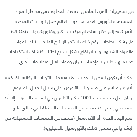
في سبعينيات القرن الماضي، دفعت المخاوف من مخاطر المواد
المستنفدة للأوزون العديد من دول العالم -مثل الولايات المتحدة
الأمريكية- إلى حظر استخدام مركبات الكلوروفلوروكربونات (CFCs)
على شكل بخاخات. رغم ذلك، استمر الإنتاج العالمي لتلك المواد
والمواد الشبيهة لها بالإرتفاع بشكلٍ سريع نظرًا لاكتشاف استخدامات
جديدة لها، كالتبريد وإخماد النيران ومواد العزل وتطبيقات أخرى.
يمكن أن يكون لبعض الأحداث الطبيعية مثل الثورات البركانية الضخمة
تأثير غير مباشر على مستويات الأوزون. على سبيل المثال، لم يرفع
ثوران جبل بيناتوبو عام 1991 تركيز الكلورين في الغلاف الجوي ، إلا أنه
تسبب في إنتاج عدد ضخم من الجسيمات الضئيلة التي يطلق عليها
اسم الهباء الجوي أو الآيروسول (تختلف عن المنتوجات المستهلكة بين
البشر والتي تسمى كذلك بالآيروسول بالإنجليزية).