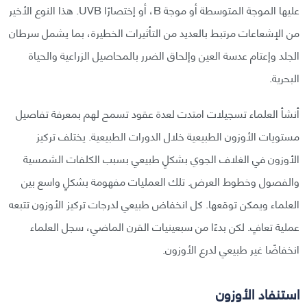
عليها الموجة المتوسطة أو موجة B، أو إختصارًا UVB. هذا النوع الأخير
من الإشعاعات مرتبط بالعديد من التأثيرات الخطيرة، بما يشمل سرطان
الجلد وإعتام عدسة العين وإلحاق الضرر بالمحاصيل الزراعية والحياة
البحرية.
أنشأ العلماء تسجيلات امتدت لعدة عقود تسمح لهم بمعرفة تفاصيل
مستويات الأوزون الطبيعية خلال الدورات الطبيعية. يختلف تركيز
الأوزون في الغلاف الجوي بشكلٍ طبيعي بسبب الكلفات الشمسية
والفصول وخطوط العرض. تلك العمليات مفهومة بشكلٍ واسع بين
العلماء ويمكن توقعها. كل انخفاض طبيعي لدرجات تركيز الأوزون تتبعه
عملية تعافٍ. لكن بدءًا من سبعينيات القرن الماضي، سجل العلماء
انخفاضًا غير طبيعي لدرع الأوزون.
استنفاد الأوزون