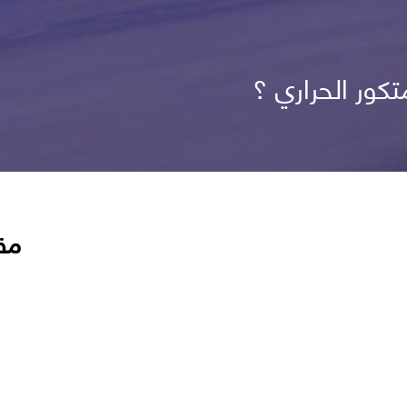
كور الحراري ؟
مق