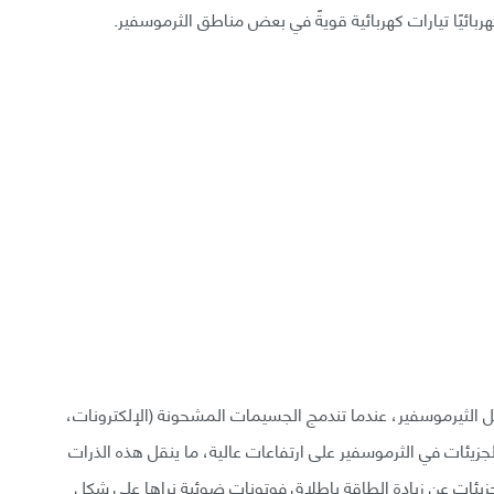
بائيًا تيارات كهربائية قويةً في بعض مناطق الثرموسفير.
 الثيرموسفير، عندما تندمج الجسيمات المشحونة (الإلكترونات،
لجزيئات في الثرموسفير على ارتفاعات عالية، ما ينقل هذه الذرات
لجزيئات عن زيادة الطاقة بإطلاق فوتونات ضوئية نراها على شكل