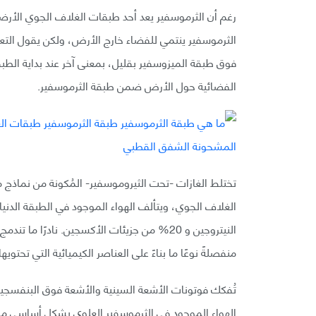
رغم أن الثرموسفير يعد أحد طبقات الغلاف الجوي الأرضي
فوق طبقة الميزوسفير بقليل، بمعنى آخر عند بداية الطبق
الفضائية حول الأرض ضمن طبقة الثرموسفير.
تختلط الغازات -تحت الثيروموسفير- المُكونة من نماذج
النيتروجين و 20% من جزيئات الأكسجين. نادرًا
منفصلةً نوعًا ما بناءً على العناصر الكيميائية التي تحتويها
تُفكك فوتونات الأشعة السينية والأشعة فوق البنفسجي
الهواء الموجود في الثرموسفير العلوي بشكل أساسي من 