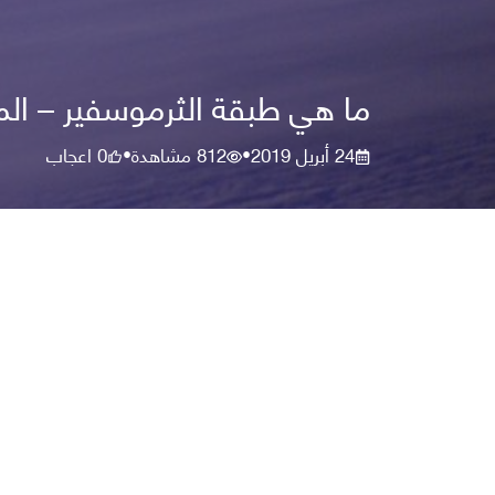
ما هي طبقة الثرموسفير – المت
24 أبريل 2019
812
مشاهدة
0
اعجاب
•
•