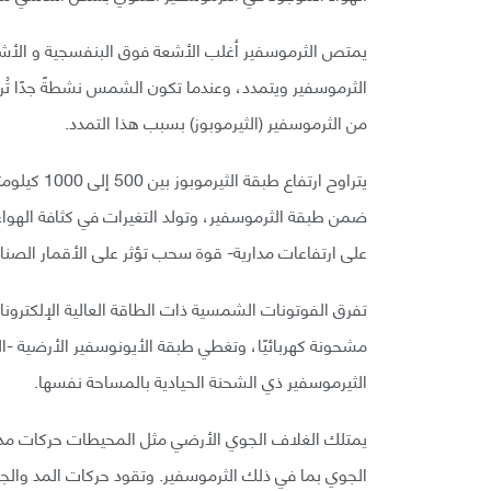
يمتص الثرموسفير أغلب الأشعة فوق البنفسجية و الأشع
الثرموسفير ويتمدد، وعندما تكون الشمس نشطةً جدًا تُرس
من الثرموسفير (الثيرموبوز) بسبب هذا التمدد.
يتراوح ارتف
ضمن طبقة الثرموسفير، وتولد التغيرات في كثافة الهواء ال
على ارتفاعات مدارية- قوة سحب تؤثر على الأقمار الصناع
تفرق الفوتونات الشمسية ذات الطاقة العالية الإلكترونا
مشحونة كهربائيًا، وتغطي طبقة الأيونوسفير الأرضية -
الثيرموسفير ذي الشحنة الحيادية بالمساحة نفسها.
يمتلك الغلاف الجوي الأرضي مثل المحيطات حركات مد 
الجوي بما في ذلك الثرموسفير. وتقود حركات المد والجزر