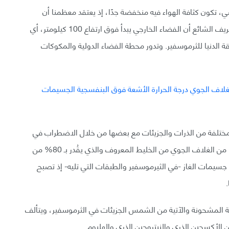
، تكون كثافة الهواء فيه منخفضة جدًا، إذ يعتقد معظمنا أن
الثرموسفير ينتمي للفضاء خارج الأرض، ولكن يقول التعريف الشائع أن الفضاء الخارجي يبدأ فوق ارتفاع 100 كيلومتر، أي
ة الدنيا للثرموسفير. وتدور محطة الفضاء الدولية والمكوكات
 مختلفة من الذرات والجزيئات مع بعضها من خلال الاضطراب في
الغلاف الجوي، ويتألف الهواء الموجود في الطبقة الدنيا من الغلاف الجوي من الخليط المعروف والذي يقُدر بـ 80% من
 ما تندمج جسيمات الغاز -في الثيرموسفير والطبقات التي تليه- إذ تصبح
.
ة المشحونة والآتية من الشمس الجزيئات في الثرموسفير، ويتألف
الأكسجين الذري والنيتروجين الذري والهليوم.