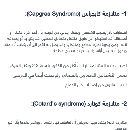
1- متلازمة كابجراس (Capgras Syndrome):
اضطراب نادر يصيب الشخص ويجعله يعاني من الوهم بأن أحد أفراد عائلته أو
أصدقائه قد استبدلوا عن طريق منتحل متطابق المظهر، فلا يثق به أو يصدقه
لأنه -ومن وجهة نظره- مخادع ومنتحل، وقد يصل به الأمر الى أن يكذب أباه مثلًا
ويقول أنه ليس أباه، ولا يشعر تجاهه بأي عاطفة.
تصيب هذه المتلازمة الإناث أكثر من الذكور بنسبة 2:3 ويكثر المرض
ضمن الأشخاص المصابين بالفصام، ولوحظت أيضًا في المرضى
الذين يعانون من إصابات في الدماغ.
2- متلازمة كوتارد (Cotard's syndrome):
متلازمة نادرة يفقد فيها المريض أي تعاطف تجاه نفسه، ويشعر عندها بأنه غير
موجود.