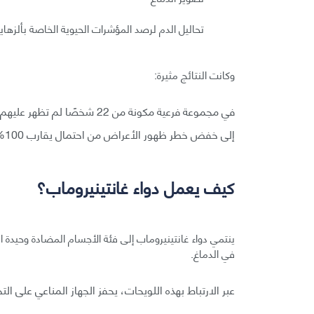
تحاليل الدم لرصد المؤشرات الحيوية الخاصة بألزهاي
وكانت النتائج مثيرة:
إلى خفض خطر ظهور الأعراض من احتمال يقارب 100% إلى 50%، مع انخفاض ملحوظ في تراكم الأميلويد في الدماغ.
كيف يعمل دواء غانتينيروماب؟
ينتمي دواء غانتينيروماب إلى فئة الأجسام المضادة وحيدة ال
في الدماغ.
عبر الارتباط بهذه اللويحات، يحفز الجهاز المناعي على ال