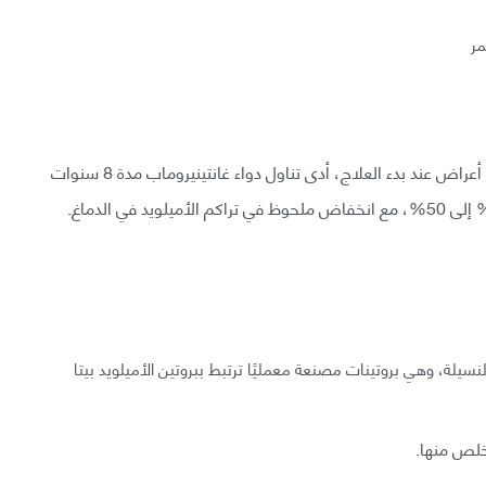
مر
في مجموعة فرعية مكونة من 22 شخصًا لم تظهر عليهم أعراض عند بدء العلاج، أدى تناول دواء غانتينيروماب مدة 8 سنوات
نسيلة، وهي بروتينات مصنعة معمليًا ترتبط ببروتين الأميلويد بيتا
تخلص منها.