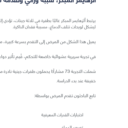
يرتبط ألزهايمر المبكر غالبًا بطفرة في ثلاثة جينات، تؤدي إلى
ليشكل لويحات تتلف الدماغ، مسببةً فقدان الذاكرة.
يميل هذا الشكل من المرض إلى التقدم بسرعة كبيرة، ما ي
في تجربة سريرية عشوائية خاضعة للتحكم، قُيم تأثير دواء
شملت التجربة 73 مشاركًا يحملون طفرات جي
خفيفة عند بدء الدراسة.
تابع الباحثون تقدم المرض بواسطة:
اختبارات القدرات المعرفية
تصوير الدماغ