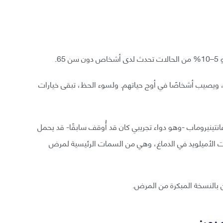
6.
رة، ويصيب أشخاصًا في أوج حياتهم. ولسوء الحظ، تبقى خيارات
غانتينيروماب -وهو دواء تجريبي كان قد أُوقف سابقًا- قد يحمل
حات الأميلويد في الدماغ، وهي من السمات الرئيسية لمرض
 بالنسخة المبكرة من المرض.
مدمر: