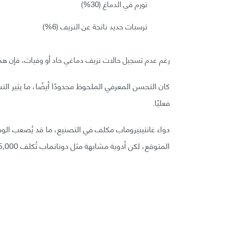
تورم في الدماغ (30%)
ترسبات حديد ناتجة عن النزيف (6%)
رغم عدم تسجيل حالات نزيف دماغي حاد أو وفيات، فإن هذه ا
كان التحسن المعرفي الملحوظ محدودًا أيضًا، ما يثير ال
فعليًا.
دواء غانتينيروماب مكلف في التصنيع، ما قد يُصعب الو
المتوقع، لكن أدوية مشابهة مثل دونانماب تُكلف 25,000 جنيه إسترليني سنويًا لكل مريض.