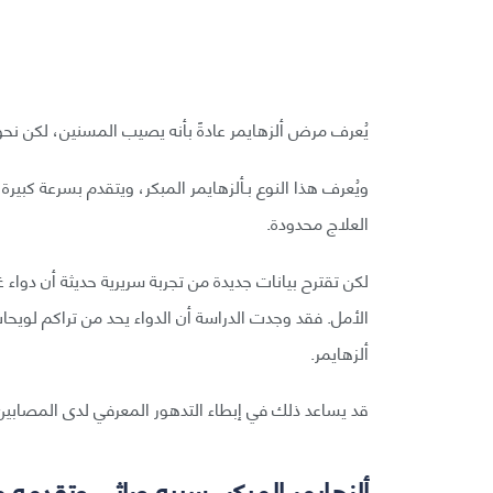
يُعرف مرض ألزهايمر عادةً بأنه يصيب المسنين، لكن نحو 5–10% من الحالات تحدث لدى أشخاص دون سن 5
ويُعرف هذا النوع بـألزهايمر المبكر، ويتقدم بسرعة كبي
العلاج محدودة.
لكن تقترح بيانات جديدة من تجربة سريرية حديثة أن دواء 
الأمل. فقد وجدت الدراسة أن الدواء يحد من تراكم لوي
ألزهايمر.
قد يساعد ذلك في إبطاء التدهور المعرفي لدى المصابين
ألزهايمر المبكر، سببه وراثي وتقدمه 