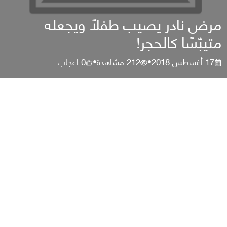
مرض نادر يصيب طفلًا ويجعله
متيبّسًا كالحجر!
17 أغسطس 2018
212
مشاهدة
0
اعجاب
•
•