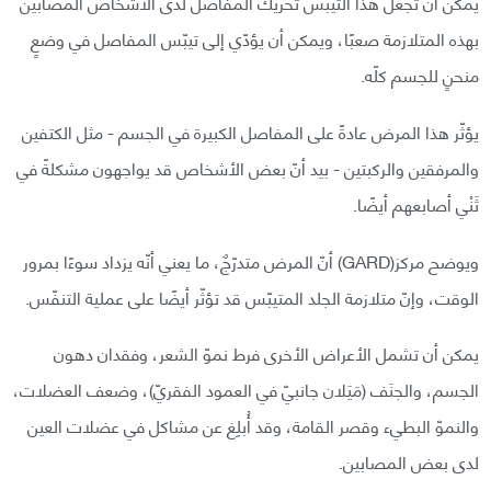
يمكن أن تجعل هذا التيبّس تحريكَ المفاصل لدى الأشخاص المصابين
بهذه المتلازمة صعبًا، ويمكن أن يؤدّي إلى تيبّس المفاصل في وضعٍ
منحنٍ للجسم كلّه.
يؤثّر هذا المرض عادةً على المفاصل الكبيرة في الجسم - مثل الكتفين
والمرفقين والركبتين - بيد أنّ بعض الأشخاص قد يواجهون مشكلةً في
ثَنْي أصابعهم أيضًا.
ويوضح مركز(GARD) أنّ المرض متدرّجٌ، ما يعني أنّه يزداد سوءًا بمرور
الوقت، وإنّ متلازمة الجلد المتيبّس قد تؤثّر أيضًا على عملية التنفّس.
يمكن أن تشمل الأعراض الأخرى فرط نموّ الشعر، وفقدان دهون
الجسم، والجنَف (مَيَلان جانبيّ في العمود الفقريّ)، وضعف العضلات،
والنموّ البطيء وقصر القامة، وقد أُبلِغ عن مشاكل في عضلات العين
لدى بعض المصابين.