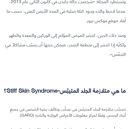
وتستطرد المجلة: «شُخِّصت حالة جايدن في كانون الثاني عام 2013،
عندما لاحظ والده وجود كتلة صلبة في الفخذ الأيمن للفتى، حسب ما
أفاد موقع فوكس نيوز.
ومنذ ذلك الحين، انتشر المرض المؤلم إلى الوركين والمعدة والظهر.
ولكنّه إذا انتشر إلى منطقة الصدر، فيمكن حينها أن يسبّب مشاكلًا في
التنفّس».
ما هي متلازمة الجلد المتيبّس-Stiff Skin Syndrome؟
تتسبّب متلازمة الجلد المتيبّس في تصلّب وتكاثف بشرة الشخص في جميع
أنحاء الجسم، وفقًا لمركز معلومات الأمراض الوراثية والنادرة (GARD).