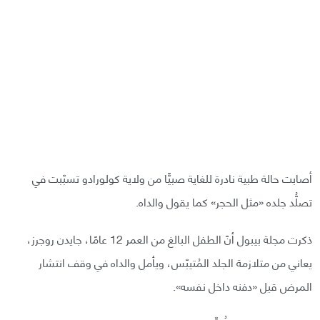
أصابت حالة طبية نادرة للغاية صبيًّا من ولاية كولورادو تسبّبت في
تصلُّد جلده «مثل الحجر» كما يقول والداه.
ذكرت مجلة بيبول أنّ الطفل البالغ من العمر 12 عامًا، جايدن روجرز،
يعاني من متلازمة الجلد المُتيبّس، ويأمل والداه في وقف انتشار
المرض قبل «دفنه داخل نفسه».