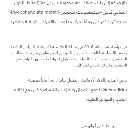
بالإضافة إلى ذلك، هناك أدلّة محدودة على أنّ عقارًا مثبّطًا للجهاز
المناعي يُدعى «ميكوفينولات موفيتيل-Mycophenolate mofetil»
قد يحسّن الأعراض وفقًا لمركز معلومات الأمراض الوراثية والنادرة.
في دراسة نُشرت عام 2016 في مجلة الأكاديمية الأمريكية للأمراض الجلدية،
وصف الأطباء هذا العقار لاثنين من المرضى الذين يعانون من متلازمة الجلد
المتيبّس، وقد تحسّنتِ الأعراض بعد تناول الدواء لعدّة أشهر بالتزامن مع
الخضوع لجلسات العلاج الفيزيائي.
ومن الجدير بالذكر أنّ والدي الطفل جايدن قد أنشآ صفحة
(GoFundMe) لجمع الأموال والتبرّعات للمساعدة في دفع تكاليف
العلاج والفواتير الطبية.
ترجمة: علي أبوالروس