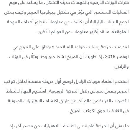
فترات الهزات الأرضية بالفوهات حديثة التشكل، ما يساعد على فهم
العمليات المستمرة التي تؤثر في تشكيل جيولوجيا المريخ وكيف يمكن
لجمع البيانات الزلزالية أن يكشف عن معلومات تتجاوز أهداف المهمة
المتوقعة، ما قد يُظهر معلومات عن العوالم الأخرى.
لقد غيرت مركبة إنسايت قواعد اللعبة منذ هبوطها على المريخ في
نوفمبر 2018، إذ أظهرت أن المريخ نشط جيولوجيًا ويتأثر في الهزات
والزلازل.
استخدم العلماء موجات الزلازل لوضع أول خريطة مفصلة لداخل كوكب
المريخ بفضل مقياس زلازل المركبة الروبوتية، استُخدِم الجهاز لالتقاط
الأصوات الغريبة من عالم آخر عن طريق اكتشاف الاهتزازات الصوتية
في الغلاف الجوي لكوكب المريخ.
ما يعني أن المركبة قادرة على اكتشاف الاهتزازات من مصدر آخر، إذ