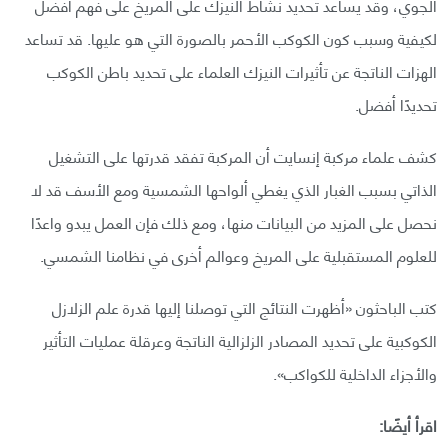
الجوي، وقد يساعد تحديد نشاط النيزك على المريخ على فهم أفضل
لكيفية وسبب كون الكوكب الأحمر بالصورة التي هو عليها. قد تساعد
الهزات الناتجة عن تأثيرات النيزك العلماء على تحديد باطن الكوكب
تحديدًا أفضل.
كشف علماء مركبة إنسايت أن المركبة تفقد قدرتها على التشغيل
الذاتي بسبب الغبار الذي يغطي ألواحها الشمسية ومع الأسف قد لا
نحصل على المزيد من البيانات منها، ومع ذلك فإن العمل يبدو واعدًا
للعلوم المستقبلية على المريخ وعوالم أخرى في نظامنا الشمسي.
كتب الباحثون «أظهرت النتائج التي توصلنا إليها قدرة علم الزلازل
الكوكبية على تحديد المصادر الزلزالية الناتجة وعرقلة عمليات التأثير
والأجزاء الداخلية للكواكب».
اقرأ أيضًا: