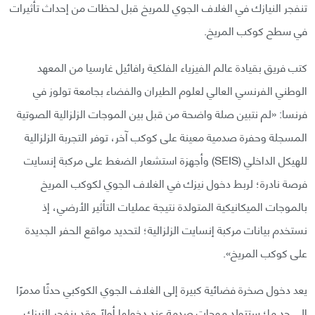
تنفجر النيازك في الغلاف الجوي للمريخ قبل لحظات من إحداث تأثيرات
في سطح كوكب المريخ.
كتب فريق بقيادة عالم الفيزياء الفلكية رافائيل غارسيا من المعهد
الوطني الفرنسي العالي لعلوم الطيران والفضاء بجامعة تولوز في
فرنسا: «لم نتبين صلة واضحة من قبل بين الموجات الزلزالية الصوتية
المسجلة وحفرة صدمية معينة على كوكب آخر، توفر التجربة الزلزالية
للهيكل الداخلي (SEIS) وأجهزة استشعار الضغط على مركبة إنسايت
فرصة نادرة؛ لربط دخول نيزك في الغلاف الجوي لكوكب المريخ
بالموجات الميكانيكية المتولدة نتيجة عمليات التأثير الأرضي، إذ
نستخدم بيانات مركبة إنسايت الزلزالية؛ لتحديد مواقع الحفر الجديدة
على كوكب المريخ».
يعد دخول صخرة فضائية كبيرة إلى الغلاف الجوي الكوكبي حدثًا مدمرًا
إلى حد ما؛ ستتولد موجات صدمة عند دخولها أولًا وقد ينفجر النيزك