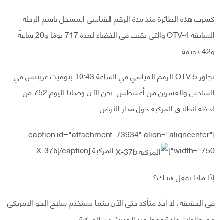
كسرت هذه الطائرة منذ مدة الرقم القياسي المسجل باسم الرحلة
السابقة OTV-4 والتي بقيت في الفضاء لمدة 717 يومًا و20 ساعةً
و42 دقيقة.
تجاوز OTV-5 الرقم القياسي في الساعة 10:43 بتوقيت غرينتش في
السادس والعشرين من أغسطس. نحن الآن وصلنا لليوم 752 من
لحظة انطلاق المركبة حول مدار الأرض.
[caption id="attachment_73934" align="aligncenter"
width="750"]
المركبة X-37b[/caption]
إذًا ماذا تفعل هناك؟
في الحقيقة، لا أحد متأكد حتى الآن بينما يستخدم سلاح الجو الأمريكي
مصطلحات عامة فقط عند الحديث عن المركبة.