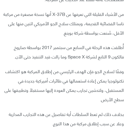
من الأشياء القليلة التي نعرفها عن X-37B أنها نسخة مصغرة من مركبة
ناسا الفضائية القديمة، ويمتلك سلاح الجو الأمريكي اثنين منها على
الأقل، صُنعت بواسطة شركة بوينغ.
أُطلقت هذه الرحلة في السابع من سبتمبر 2017 بواسطة صاروخ
فالكون 9 التابع لشركة Space X وما زالت قيد التنفيذ حتى الآن.
وفقًا لسلاح الجو فإن الهدف الرئيسي من إطلاق المركبة هو اكتشاف
تكنولوجيا يمكن إعادة استعمالها في طائرات أميركية جديدة في
المستقبل، ولتدشين تجارب يمكن العودة إليها مستقبلًا وتطبيقها على
سطح الأرض.
بخلاف ذلك لم تعط السلطات أية تفاصيل عن هذه التجارب المدارية
وعلا عن سبب إطلاق مركبة من هذا النوع.