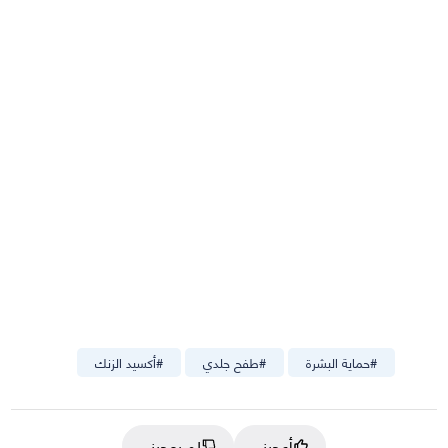
#
حماية البشرة
#
طفح جلدي
#
أكسيد الزنك
أعجبني
لم يعجبني