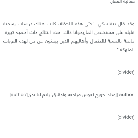
فعالية العقار.
وقد قال ديفنسكي: "حتى هذه اللحظة، كانت هناك دراسات رسمية
قليلة على مستخلص الماريجوانا ذاك. هذه النتائج ذات أهمية كبيرة،
خاصة بالنسبة للأطفال وأهاليهم الذين يبحثون عن حل لهذه النوبات
المنهكة."
[divider]
[author ]إعداد: جورج نعوس مراجعة وتدقيق: رنيم لبابيدي[/author]
[divider]