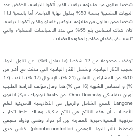
شخصًا يعانون من متلازمة درافيت الذين أتمّوا الدّراسة، انخفض عدد
النوبات التشنجية بنسبة 53% بحلول نهاية الدراسة. أما بالنسبة لـ11
شخصًا ممن يعانون من متلازمة لينوكس غاستو والذين أتمّوا الدراسة،
كان هناك انخفاض بلغ 55% في عدد الانقباضات العضلية، والتي
تتسبب في فقدانٍ مفاجئ لمقوية العضلات.
توقفت مجموعة من 12 شخصا (ما يعادل 6%)، عن تناول الدواء
بسبب الآثار الجانبية. وتشمل الآثار الجانبية التي حدثت مع أكثر من
10% من المشاركين: النعاس (21 %)، الإسهال (17 %)، التعب (17
%) و انخفاض الشهية (16 في %).هذا وقال مؤلف الدراسة الطبيب
أورين ديفنسكي Orrin Devinsky، من جامعة نيويورك، مركز لانغون
Langone للصرع الشامل والزميل في الأكاديمية الأمريكية لعلم
الأعصاب، أن هذه النتائج هي نتائج مبكرة، وهناك حاجة لتجارب
مزدوجة التعمية،-تجربة للمقارنة بين أثر دواء وهمي ودواء حقيقي
(مخطط تأثير الدواء الوهمي placebo-controlled) لقياس مدى