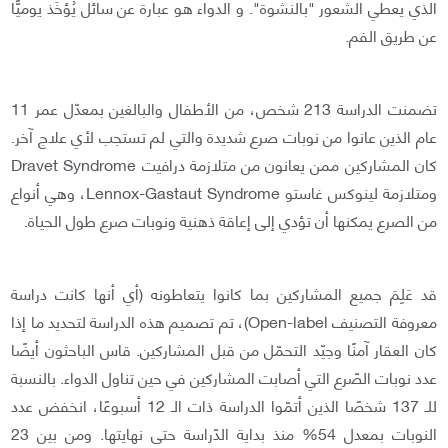
الذي يعطي الشعور "بالنشوة". و الدواء هو عبارة عن سائل يُؤخَذ يوميًّا
عن طريق الفم.
تضمنت الدراسة 213 شخص، من الأطفال والبالغين بمعدّل عمر 11
عام الذين عانوا من نوبات صرع شديدة والتي لم تستجب لأي علاج آخر.
كان المشاركين ممن يعانون من متلازمة درافيت Dravet Syndrome
ومتلازمة لينوكس غاستو Lennox-Gastaut Syndrome، وهي أنواع
من الصرع يمكنها أن تؤدي إلى إعاقة ذهنية ونوبات صرع طول الحياة.
قد عَلِمَ جميع المشاركين بما كانوا يتعاطونه (أي أنها كانت دراسة
معروفة التصنيف Open-label)، تم تصميم هذه الدراسة لتحديد ما إذا
كان العقار آمنًا وجيّد التحمّل من قبل المشاركين. قاس الباحثون أيضًا
عدد نوبات الصّرع التي أصابت المشاركين في حين تناول الدواء. بالنسبة
للـ 137 شخصًا الذين أتمّوا الدراسة ذات الـ 12 أسبوعًا، انخفض عدد
النوبات بمعدل 54% منذ بداية الدّراسة حتى نهايتها. ومن بين 23