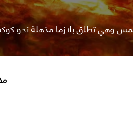
مس وهي تطلق بلازما مذهلة نحو كوك
مق