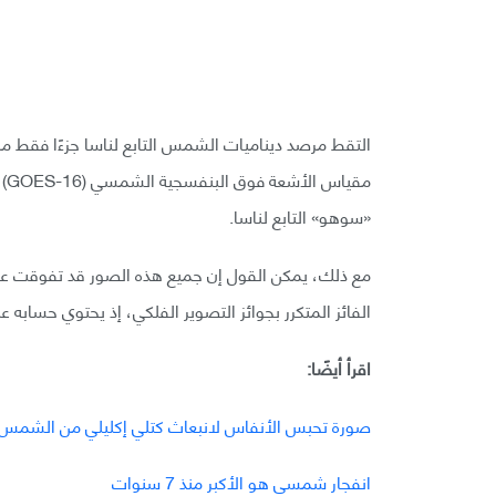
التقط مرصد ديناميات الشمس التابع لناسا جزءًا فقط من ا
مق
«سوهو» التابع لناسا.
مع ذلك، يمكن القول إن جميع هذه الصور قد تفوقت عليها
الفائز المتكرر بجوائز التصوير الفلكي، إذ يحتوي حسابه
اقرأ أيضًا:
صورة تحبس الأنفاس لانبعاث كتلي إكليلي من الشمس بطول نحو 1.6 م
انفجار شمسي هو الأكبر منذ 7 سنوات