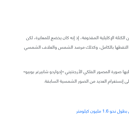
لكتلة الإكليلية المقذوفة، إذ إنه كان يخضع للمعايرة، لكن
ياس الأشعة فوق البنفسجية الشمسي (GOES-16) التقطها بالكامل، وكذلك مرصد الشمس والغلاف الشمسي
 صورة المصور الفلكي الأرجنتيني «إدواردو شابيرغر بوبيو»
 على إنستغرام العديد من الصور الشمسية السابقة.
ليون كيلومتر