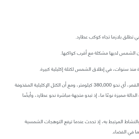
تطلق بلازما تجاه كوكب عطارد.
 أن الشمس لديها مشكلة مع أقرب كواكبها.
منذ سنوات، في إطلاق الشمس لكتلة إكليلية كبيرة.
يُقدر أن طول ذلك الانفجار يفوق المسافة بين الأرض والقمر، أي نحو 380,000 كيلومتر، ومع أن الكتل الإكليلية المقذوفة
الة مميزة نوعًا ما، إذ تبدو متجهة مباشرة نحو عطارد، وأيضًا
لنشاط المرتبط به، إذ تحدث عندما ترفع التوهجات الشمسية
ا في الفضاء.