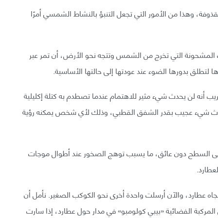
مقذوفة، وهذا من الأمور التي تجعل التنبؤ بالنشاط الشمسي أمرًا
 المشحونة التي تخرج من الشمس وتتجه نحو الأرض، أن تمر عبر
ا لتطلق بدورها الضوء عند عودتها إلى حالتها الأساسية.
ريب أنه لن يحدث شيء مثير للاهتمام عندما تصطدم به كتلة إكليلية
حدوث شيء عجيب بقدر الشفق القطبي، وذلك لأي شخص يمكنه رؤية
فة إلى السطح دون عائق، ما يسبب توهج الصخور عند أطوال موجات
عطارد.
ه عطارد، والآن أرسلت واحدة أخرى نحو الكوكب الصغير. نأمل أن
المركبة الفضائية «بيبي كولومبو» في مدار حول عطارد، إذا سارت