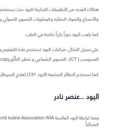
هنالك العديد من التطبيقات التجارية لليود حيث يستخد
والأصباغ والمواد الحفازة وكيماويات التصوير الضوئي و
كما يلعب اليود دوراً بارزاً خاصة في الطب.
على سبيل المثال، مركبات اليود تستخدم عادة للتعقيم و
المحوسب ( CT)، التصوير الشعاعي و تنظير التألّقfluoroscopy
كما تستخدم النظائر المشعة (اليود 131) لعلاج السرطان في الغدة الدرقية.
اليود ..عنصر نادر
كيميائياً.