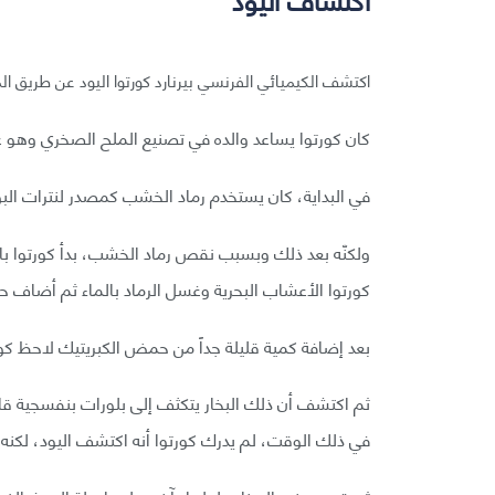
اكتشف الكيميائي الفرنسي بيرنارد كورتوا اليود عن طريق المصادفة في عام 1811 خل
كان كورتوا يساعد والده في تصنيع الملح الصخري وهو ع
في البداية، كان يستخدم رماد الخشب كمصدر لنترات الب
ولكنّه بعد ذلك وبسبب نقص رماد الخشب، بدأ كورتوا با
كورتوا الأعشاب البحرية وغسل الرماد بالماء ثم أضاف ح
بعد إضافة كمية قليلة جداً من حمض الكبريتيك لاحظ كور
ثم اكتشف أن ذلك البخار يتكثف إلى بلورات بنفسجية قات
في ذلك الوقت، لم يدرك كورتوا أنه اكتشف اليود، لكنه ش