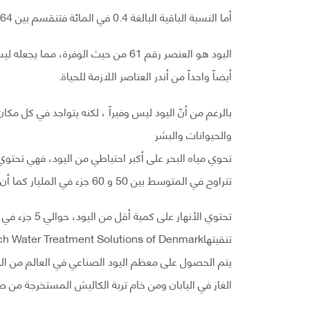
أما النسبة الباقية البالغة 0.4 في المائة فتنقسم بين 64 عنصرا بكميات ضئيلة.
اليود هو العنصر رقم 61 من حيث الوفر
أيضاً واحداً من أندر العناصر اللازمة للحياة.
بالرغم من أنّ اليود ليس وفيراً ، لكنه يتواجد في كل مكان 
والحيوانات والبشر
تتراوح في المتوسط بين 50 و 60 جزء في المليار كما أن استخراج اليود مباشرة غير ممكن.
تحتوي الأنهار 
تنقيتهاLenntech Water Treatment Solutions of Denmark
يتم الحصول على معظم اليود الصناعي في العالم من المحا
الغاز في اليابان ومن خام تربة الكاليش المستخرجة من 