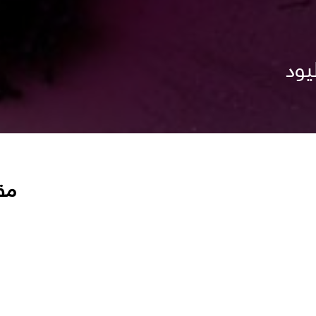
يود
مق