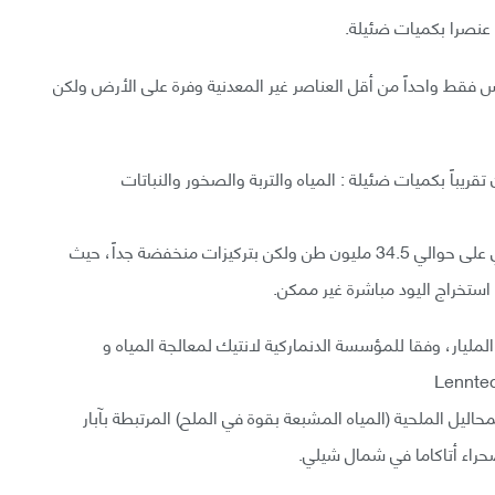
ة، مما يجعله ليس فقط واحداً من أقل العناصر غير المعدنية وفرة على الأرض ولكن
تقريباً بكميات ضئيلة : المياه والتربة والصخور والنباتات
تحوي مياه البحر على أكبر احتياطي من اليود، فهي تحتوي على حوالي 34.5 مليون طن ولكن بتركيزات منخفضة جداً، حيث
على كمية أقل من اليود، حوالي 5 جزء في المليار، وفقا للمؤسسة الدنماركية لانتيك لمعالجة المياه و
ليل الملحية (المياه المشبعة بقوة في الملح) المرتبطة بآبار
صحراء أتاكاما في شمال شيلي.