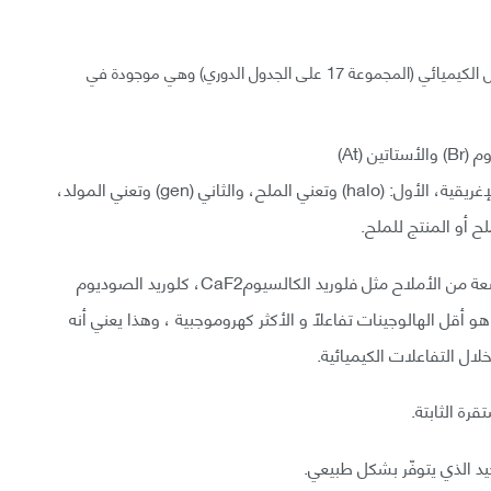
و الهالوجينات هي مجموعة فرعية من العناصر عالية التفاعل الكيميائي (المجموعة 17 على الجدول الدوري) وهي موجودة في
تتألف كلمة هالوجين halogen من مقطعين من اللغة الإغريقية، الأول: (halo) وتعني الملح، والثاني (gen) وتعني المولد،
ح أو المنتج للملح.
عندما تتفاعل الهالوجونت مع المعادن تنتج مجموعة واسعة من الأملاح مثل فلوريد الكالسيومCaF2، كلوريد الصوديوم
يد الفضةAgBr و يوديد البوتاسيومkI اليود هو أقل الهالوجينات تفاعلاً و الأكثر كهروموجبية ، وهذا يعني أنه
ال التفاعلات الكيميائية.
رة الثابتة.