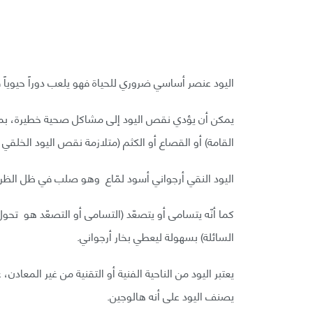
اليود عنصر أساسي ضروري للحياة فهو يلعب دوراً حيوياً ف
يمكن أن يؤدي نقص اليود إلى مشاكل صحية خطيرة، بما ف
القامة) أو القصاع أو الكثم (متلازمة نقص اليود الخلقي )
اليود النقي أرجواني أسود لمّاع وهو صلب في ظل الظرو
كما أنّه يتسامى أو يتصعّد (التسامى أو التصعّد هو تحول ا
السائلة) بسهولة ليعطي بخار أرجواني.
يعتبر اليود من الناحية الفنية أو التقنية من غير المعادن
يصنف اليود على أنه هالوجين.