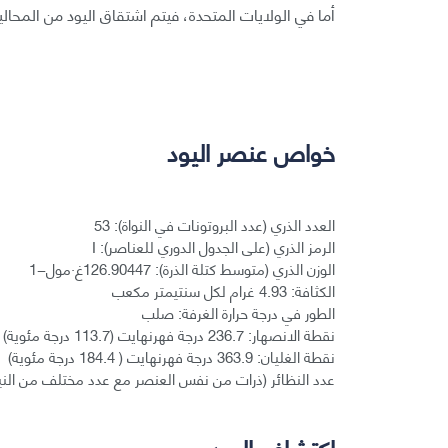
أما في الولايات المتحدة، فيتم اشتقاق اليود من المحا
خواص عنصر اليود
العدد الذري (عدد البروتونات في النواة): 53
الرمز الذري (على الجدول الدوري للعناصر): I
الوزن الذري (متوسط كتلة الذرة): 126.90447غ·مول−1
الكثافة: 4.93 غرام لكل سنتيمتر مكعب
الطور في درجة حرارة الغرفة: صلب
نقطة الانصهار: 236.7 درجة فهرنهايت (113.7 درجة مئوية)
نقطة الغليان: 363.9 درجة فهرنهايت ( 184.4 درجة مئوية)
عدد النظائر (ذرات من نفس العنصر مع عدد مختلف من النيوترونات): 37 نظير معروف منها نظير وا
اكتشاف اليود