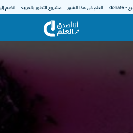
 - donate
العلم في هذا الشهر
مشروع التطور بالعربية
انضم إلين