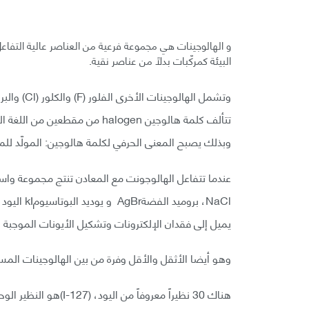
البيئة كمركّبات بدلاً من عناصر نقية.
وتشمل الهالوجينات الأخرى الفلور (F) والكلور (Cl) والبروم (Br) والأستاتين (At)
وبذلك يصبح المعنى الحرفي لكلمة هالوجين: المولّد للمل
NaCl، بروم
يميل إلى فقدان الإلكترونات وتشكيل الأيونات الموجبة خل
وهو أيضا الأثقل والأقل وفرة من بين الهالوجينات المستق
هناك 30 نظيراً معروفاً من اليود، (I-127)هو النظير الوحيد الذي يتوفّر بشكل طبيعي.