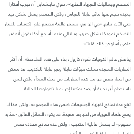
التضخم وجماليات الفيزياء النظرية». تنوي فاينشتاين أن تجرب أفكارًا
جديدةً نتجم عنها نتائج قابلة للقياس، ولكن التضخم يعمل بشكل جيد
حتى الآن. تتابع: «في الواقع، تستمر غالبية مجتمع علم الكونيات باعتبار
التضخم نموذجًا بشكل جدي، وبالتالي عندما أسمع أحدًا يقول أنه غير
علمي أستهجن ذلك قليلًا».
يناقش عالم الكونيات شون كارول، بناءً على هذه الملاحظة، أن أكثر
النظريات المفيدة تمتلك تنبؤات قابلة وغير قابلة للتكذيب. قد نتمكن
من اختبار بعض جوانب هذه النظريات من حيث المبدأ، ولكن ليس
باستخدام أي تجربة أو رصد يمكننا إجراءه بالتكنولوجيا الحالية.
تقع عدة نماذج لفيزياء الجسيمات ضمن هذه المجموعة، ولكن هذا لا
يمنع علماء الفيزياء من اعتبارها مفيدةً. قد يكون التماثل الفائق -بمثابة
مفهوم- لا يحتمل قابلية التكذيب ، ولكن عدة نماذج محددة ضمن
الإطار العام قابلة للتكذيب بالتأكيد.