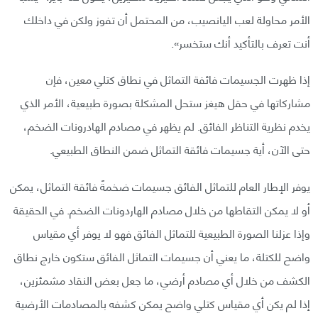
الأمر محاولة لعب اليانصيب، من المحتمل أن تفوز ولكن في داخلك
أنت تعرف بالتأكيد أنك ستخسر».
إذا ظهرت الجسيمات فائفة التماثل في نطاق كتلي معين، فإن
مشاركاتها في حقل هيغز ستحل المشكلة بصورة طبيعية، الأمر الذي
يخدم نظرية التناظر الفائق. لم يظهر في مصادم الهادرونات الضخم،
حتى الآن، أية جسيمات فائقة التماثل ضمن النطاق الطبيعي.
يوفر الإطار العام للتماثل الفائق جسيمات ضخمةً فائقة التماثل، يمكن
أو لا يمكن التقاطها من خلال مصادم الهاردونات الضخم. في الحقيقة
وإذا عزلنا الصورة الطبيعية للتماثل الفائق فهو لا يوفر أي مقياس
واضح للكتلة، ما يعني أن جسيمات التماثل الفائق ستكون خارج نطاق
الكشف من خلال أي مصادم أرضي، ما جعل بعض النقاد مشمئزين،
إذا لم يكن أي مقياس كتلي واضح يمكن كشفه بالمصادمات الأرضية