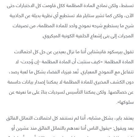
تسقط، ولكن نماذج المادة المظلمة ككل قاومت كل الاختبارات حتى
الآن، ولكن كما تشير ستايلر فلا تستطيع أي نظرية بديلة عن الجاذبية
شرح ما يستطيع شرحه نموذج واحد للمادة المظلمة، من تصرفات
المجرات إلى بنى إشعاع الخلفية الكونية الميكروي.
تقول بيرسكود فانيشتاين أننا ما نزال بعيدين عن حل كل احتمالات
المادة المظلمة: «كيف سنثبت أن المادة المظلمة -إن وُجدت- لا
تتفاعل مع النموذج المعياري. تُعد فيزياء الفضاء بشكل ما لعبة رصد،
دون الكشف المخبري للمادة المظلمة لا يمكننا إصدار بيانات حاسمة
عن خصائصها. ولكن يمكننا التأسيس لسرديات بناءً على ما نعرفه عن
سلوكها».
يعتقد باير، بشكل مشابه، أننا لم نستنفد كل احتمالات التماثل الفائق
بعد ويقول: «يقول الناس أننا نعدهم بالتماثل الفائق منذ عشرين أو