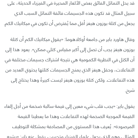
قد يحل التماثل الفائق بعض الألغاز المحيرة في الفيزياء الحديثة، على
سبيل المثال قد تكون هذه الجسيمات فائقة التماثل السبب الذي
يجعل من كتلة بوزون هيغز أقل مما يُفترض أن تكون في ميكانيك الكم.
وقال هاورد باير من جامعة أوكلاهوما: «يقول ميكانيك الكم أن كتلة
بوزون هيغز يجب أن تصل إلى أكبر مقياس كتلي ممكن». يعود هذا إلى
أن الكتل في النظرية الكمومية هي نتيجة اشتراك جسيمات مختلفة في
التفاعلات، وحقل هيغز الذي يمنح الجسيمات كتلتها يحتوي العديد من
هذه التفاعلات. ولكن كتلة بوزون هيغز ليست كبيرةً وهذا يحتاج إلى
شرح.
يقول باير: «يجب قلب شيء معين إلى قيمة سالبة ضخمة من أجل إلغاء
القيمة الموجبة الضخمة لهذه التفاعلات وهذا ما يعطينا القيمة
المرصودة». يُعرف هذا المستوى من المصادفة بمشكلة التوظيف
المثالي وهو الذي يجعل علماء الفيزياء متحيرين، يقول عنه باير: «يشبه