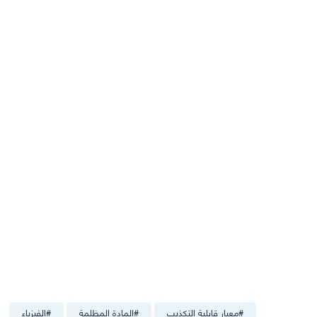
#
معيار قابلية التكذيب
#
المادة المظلمة
#
الفيزياء