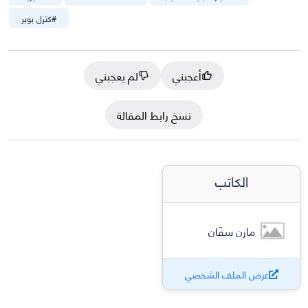
#
كترل بوبر
أعجبني
لم يعجبني
نسخ رابط المقالة
الكاتب
مازن سفّان
عرض الملف الشخصي