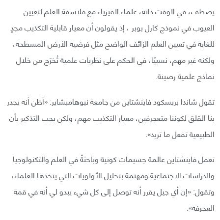
يصطف، في الوقت ذاته، علماء الفيزياء مع فلاسفة العلم لتعيين
العيوب في نموذج كارل بوبر ، إذ يقولون أن معيار قابلية التكذيب مجدٍ
للغاية في تعيين العلم الزائف الواضح مثل فرضية الأرض المسطحة،
ولكنه غير مهم، نسبيًا، في الحكم على نظريات علمية تُخرَج من خلال
نماذج علمية رصينة.
تقول شاندا بريسكود فاينشتاين من جامعة نيوهامبشاير: «أظن أنه يجدر
بنا القلق لكوننا متعجرفين، معيار التكذيب مهم، ولكن يجب التذكير بأن
الطبيعية تفعل ما تريد».
تعمل فاينشتاين عالمة جسيمات كونية وباحثةً في العلم والتكنولوجيا
والدراسات الاجتماعية ومهتمة بتحليل الأولويات التي يتخذها العلماء،
وتقول: «إن أي جيل يقرر أنه توصل إلى كل شيء يبدو لي أنه في قمة
العجرفة».