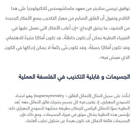
توافق تريسي سلايتر من معهد ماساشوستس للتكنولوجيا على هذا
الكلام وتقول أن القلق الصارم من معيار التكذيب يمنع الأفكار الجديدة
من النشوء، ما يخنق الإبداع: «إن أغلب الأفكار التي نعمل عليها في
الفيزياء النظرية يمكن أن تكون خاطئةً، قد تكون أفكارًا مثيرةً للاهتمام،
وقد تكون أفكارًا جميلةً، وقد تكون بنًى رائعةً لا يمكن إدراكها في الكون
الذي نعيش فيه».
الجسيمات و قابلية التكذيب في الفلسفة العملية
لنأخذ على سبيل المثال (التماثل الفائق – supersymmetry) وهو امتداد
للنموذج المعياري، إذ يقترن فيه كل جسيم بشريك فائق التماثل معه. تُعد
النظرية نموًا للتماثل الرياضي للزمكان بطريقة مشابهة للنموذج المعياري ذاته.
تؤسَس هذه النظرية بشكل موثق في فيزياء الجسيمات، ومع ذلك فإن
الجسيمات فائقة التماثل قد تكون بعيدةً عن متناول تجارب العلماء.