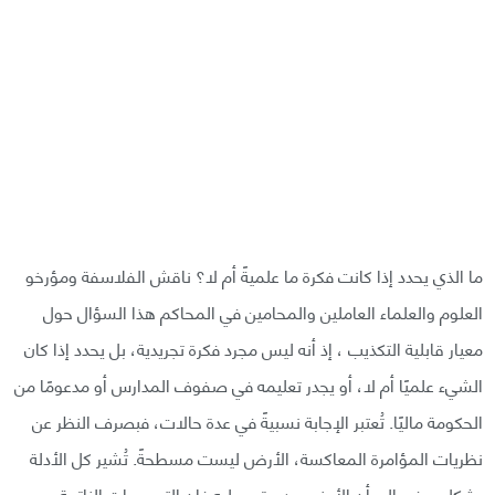
ما الذي يحدد إذا كانت فكرة ما علميةً أم لا؟ ناقش الفلاسفة ومؤرخو
العلوم والعلماء العاملين والمحامين في المحاكم هذا السؤال حول
معيار قابلية التكذيب ، إذ أنه ليس مجرد فكرة تجريدية، بل يحدد إذا كان
الشيء علميًا أم لا، أو يجدر تعليمه في صفوف المدارس أو مدعومًا من
الحكومة ماليًا. تُعتبر الإجابة نسبيةً في عدة حالات، فبصرف النظر عن
نظريات المؤامرة المعاكسة، الأرض ليست مسطحةً. تُشير كل الأدلة
بشكل حرفي إلى أن الأرض مدورة، وعليه فإن التصريحات الناتجة عن