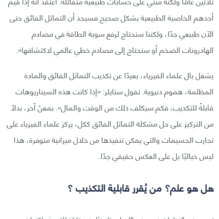
ثلاثين عامًا ولكنه مبني على حسابات طبيعية متفائلة. أعتقد أنه إذا قيّم
أحدهم الخاصية الطبيعية بشكل صحيح فسيجد أن التماثل الفائق حتى
الآن طبيعي جدًا، ولكننا سنحتاج لرفع سوية الطاقة في مصادم
الهادرونات الضخم أو سنحتاج إلى مصادم خطي عالمي لاكتشافها».
يشغل بال علماء الفيزياء، بعيدًا عن تكذيب التماثل الفائق والمادة
المظلمة، هموم دنيوية. تقول ستايلر: «إذا كانت هذه السيناريوهات
قابلةً للتكذيب، فكم سيكلف ذلك من الوقت والمال». بمعنً آخر، بدلًا
من التركيز على حل مشكلة التماثل الفائق ككل، يركز علماء الفيزياء على
تجارب الجسيمات والتي يمكن تنفيذها من خلال ميزانية متوفرة، هذا
ليس خياليًا بل على العكس حقيقي جدًا.
هل هو علم؟ من يُقرر قابلية التكذيب ؟
تبدو بعض النظريات في بعض الأحيان، تاريخيًا، غير قابلة للتجربة ولكنها في