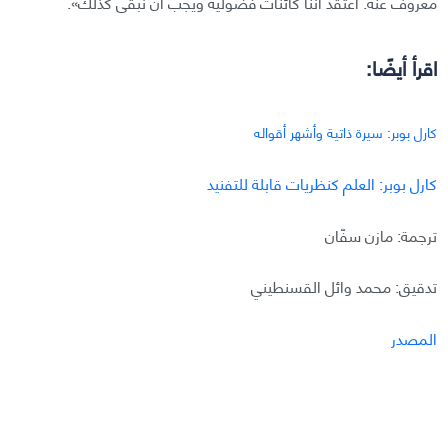
معروف عنه. أعتقد أننا كائنات فضولية ويجب أن نبقى كذلك».
اقرأ أيضًا:
كارل بوبر: سيرة ذاتية وأشهر أقواله
كارل بوبر: العلم كنظريات قابلة للتفنيد
ترجمة: مازن سفّان
تدقيق: محمد وائل القسنطيني
المصدر