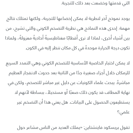
التي قدمتها وخضعت بعد ذلك للتجربة.
يوجد نموذج آخر لنطرية لا يمكن إخضاعها للتجربة، ولكنها تمتلك نتائج
مهمة. إحدى هذه النماذج هي نظرية التضخم الكوني والتي تشرح، من
بين أشياء أخرى، لماذا لا نرى أقطابًا مغناطيسيةً أحاديةً معزولةً، ولماذا
تكون درجة الحرارة موحدةً في كل مكان ننظر إليه في الكون.
لا يمكن اختبار الخاصية الأساسية للتضخم الكوني وهي التمدد السريع
للزمكان خلال أجزاء صغيرة جدًا من الثانية بعد حدوث الانفجار العظيم
مباشرةً. يبحث علماء الكونيات عن دليل غير مباشر للتصخم، ولكن في
نهاية المطاف قد يكون ذلك صعبًا أو مستحيلًا، ببساطة لأنهم لا
يستطيعون الحصول على البيانات. هل يعني هذا أن التضخم غير
علمي؟
تقول بريسكود فاينشتاين: «يملك العديد من الناس مشاعر حول