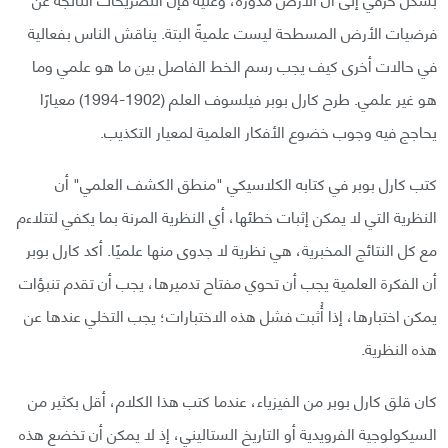
فرضيات الأرض المسطحة ليست علميةً البتة. يناقش الناس بفعالية
في حالات أخرى كيف يجب رسم الخط الفاصل بين ما هو علمي وما
هو غير علمي. طرح كارل بوبر فيلسوف العلم (1902-1994) معيارًا
يحاجج فيه وجوب خضوع الأفكار العلمية لمعيار التكذيب.
كتب كارل بوبر في كتابه الكلاسيكي "منطق الكشف العلمي" أن
النظرية التي لا يمكن إثبات خطئها، أي النظرية المرنة بما يكفي لتتلاءم
مع كل النتائج المخبرية، هي نظرية لا جدوى منها علميًا. أكد كارل بوبر
أن الفكرة العلمية يجب أن تحوي مفتاح تدميرها، يجب أن تقدم تنبؤات
يمكن اختبارها، إذا أُثبت فشل هذه الاختبارات؛ يجب التخلي عندها عن
هذه النظرية.
كان قلق كارل بوبر من الفيزياء، عندما كتب هذا الكلام، أقل بكثير من
السيكولوجية الفرويدية أو التاريخ الستاليني، إذ لا يمكن أن تخضع هذه