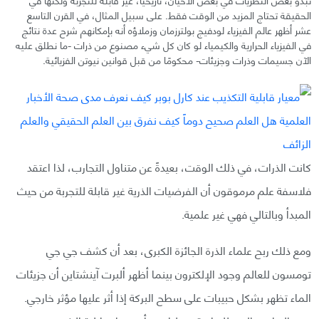
الحقيقة تحتاج المزيد من الوقت فقط. على سبيل المثال، في القرن التاسع
عشر أظهر عالم الفيزياء لودفيج بولترزمان وزملاؤه أنه بإمكانهم شرح عدة نتائج
في الفيزياء الحرارية والكيمياء لو كان كل شيء مصنوع من ذرات -ما نطلق عليه
الآن جسيمات وذرات وجزيئات- محكومًا من قبل قوانين نيوتن الفزيائية.
كانت الذرات، في ذلك الوقت، بعيدةً عن متناول التجارب، لذا اعتقد
فلاسفة علم مرموقون أن الفرضيات الذرية غير قابلة للتجربة من حيث
المبدأ وبالتالي فهي غير علمية.
ومع ذلك ربح علماء الذرة الجائزة الكبرى، بعد أن كشف جي جي
تومسون للعالم وجود الإلكترون بينما أظهر ألبرت آينشتاين أن جزيئات
الماء تظهر بشكل حبيبات على سطح البركة إذا أثر عليها مؤثر خارجي.