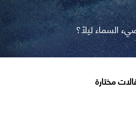
يء السماء ليلًا؟
الات مختارة