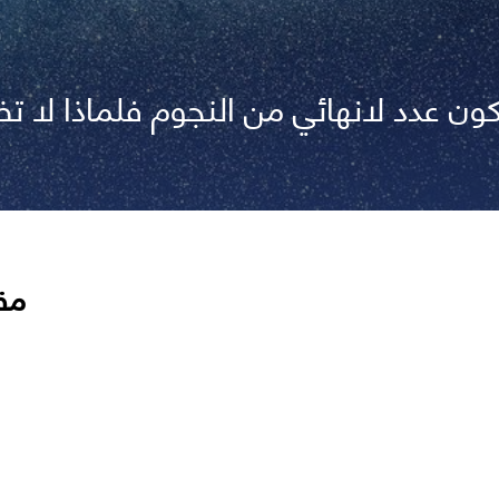
كون عدد لانهائي من النجوم فلماذا لا تض
مق