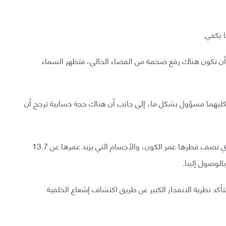
ا يكفي.
ن أن تكون هناك رقع ضخمة من الفضاء الخالي، فتظهر السماء
وكليهما مسؤول بشكل ما، إلى جانب أن هناك حجة حسابية ترجح أن
فنحن نعيش في غلالة كروية تشكل الكون المرئي، يساوي نصف قطرها عمر الكون، والأجسام التي يزيد عمرها عن 13.7
الوصول إلينا.
تتأكد نظرية الانفجار الكبير عن طريق اكتشاف إشعاع الخلفية