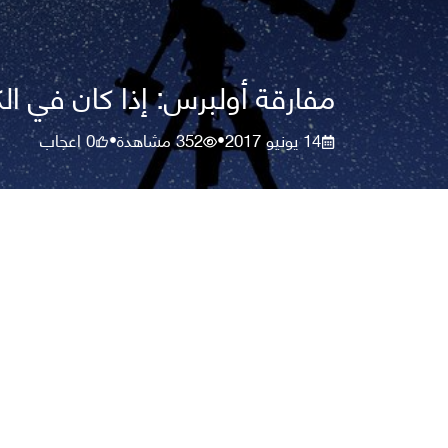
مفارقة أولبرس: إذا كان في ال
14 يونيو 2017
352
مشاهدة
0
اعجاب
•
•