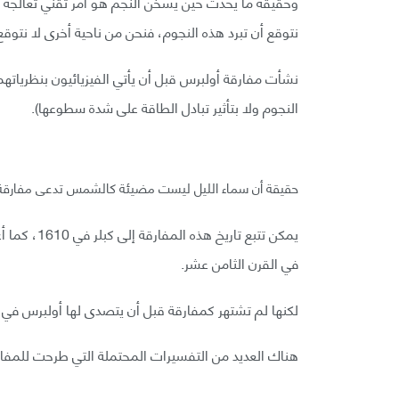
وحقيقة ما يحدث حين يسخن النجم هو أمر تقني تعالجه نظري
نتوقع أن تبرد هذه النجوم، فنحن من ناحية أخرى لا نتوقع
نشأت مفارقة أولبرس قبل أن يأتي الفيزيائيون بنظرياته
النجوم ولا بتأثير تبادل الطاقة على شدة سطوعها).
حقيقة أن سماء الليل ليست مضيئة كالشمس تدعى مفارقة أولبرس (aradox
في القرن الثامن عشر.
لكنها لم تشتهر كمفارقة قبل أن يتصدى لها أولبرس في ا
هناك العديد من التفسيرات المحتملة التي طرحت للمفار