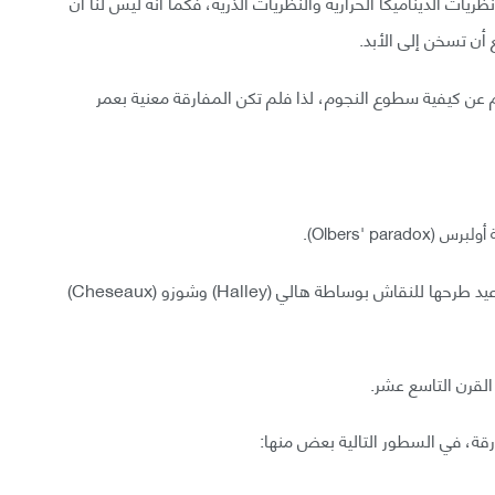
ات الديناميكا الحرارية والنظريات الذرية، فكما أنه ليس لنا أن
 أن تسخن إلى الأبد.
م عن كيفية سطوع النجوم، لذا فلم تكن المفارقة معنية بعمر
Olbers' p).
يمكن تتبع تاريخ هذه المفارقة إلى كبلر في 1610، كما أعيد طرحها للنقاش بوساطة هالي (Halley) وشوزو (Cheseaux)
لقرن التاسع عشر.
قة، في السطور التالية بعض منها: