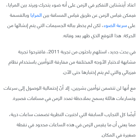
اعتاد أينشتاين التفكير في الزمن على أنه ضوء يتحرك ويرتد بين المرايا،
فيمكن قياس الزمن عن طريق قياس المسافة بين
المرايا
وبالقسمة
على
سرعة الضوء
، لكن لم يخطر بباله الجسيمات التي يتم إنشائها من
الحركة. هذا التوقع الذي ظهر بعد وفاته.
في بحث جديد، استلهم باحثون من تجربة 2011، فاقترحوا تجربة
مشابهة لاختبار الأوجه المختلفة من مفارقة التوأمين باستخدام نظام
فيزيائي والتي لم يتم إختبارها حتى الآن.
مع أنها لن تتضمن توأمين بشريين، إلا أنّ إحتمالية الوصول إلى سرعات
وتسارعات هائلة يسمح بملاحظة تمدد الزمن في مسافات قصيرة.
أيضًا كل التجارب السابقة التي اختبرت النظرية تضمنت ساعات ذرية،
مما يعني أن ما يقيس الزمن في هذه الساعات محدود في نقطة
صغيرة في المكان.