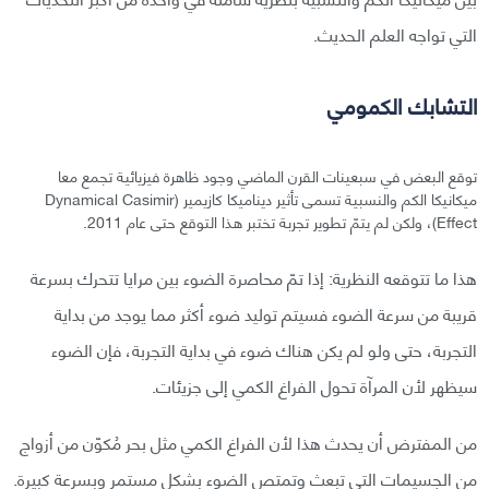
التي تواجه العلم الحديث.
التشابك الكمومي
توقع البعض في سبعينات القرن الماضي وجود ظاهرة فيزيائية تجمع معا
ميكانيكا الكم والنسبية تسمى تأثير ديناميكا كازيمير (Dynamical Casimir
Effect)، ولكن لم يتمّ تطوير تجربة تختبر هذا التوقع حتى عام 2011.
هذا ما تتوقعه النظرية: إذا تمّ محاصرة الضوء بين مرايا تتحرك بسرعة
قريبة من سرعة الضوء فسيتم توليد ضوء أكثر مما يوجد من بداية
التجربة، حتى ولو لم يكن هناك ضوء في بداية التجربة، فإن الضوء
سيظهر لأن المرآة تحول الفراغ الكمي إلى جزيئات.
من المفترض أن يحدث هذا لأن الفراغ الكمي مثل بحر مُكوّن من أزواج
من الجسيمات التي تبعث وتمتص الضوء بشكلٍ مستمر وبسرعة كبيرة.