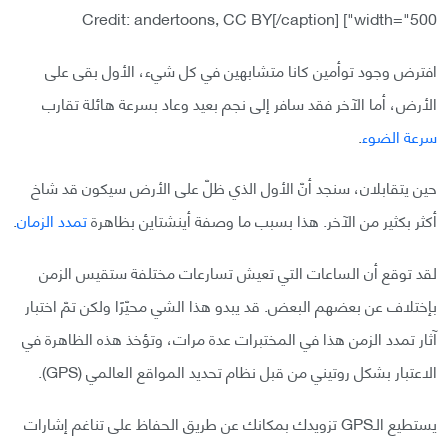
Credit: andertoons, CC BY[/caption]
width="500"]
افترض وجود توأمين كانا متشابهين في كل شيء، الأول بقى على
الأرض، أما الآخر فقد سافر إلى نجم بعيد وعاد بسرعة هائلة تقارب
سرعة الضوء
.
حين يتقابلان، سنجد أنّ الأول الذي ظلّ على الأرض سيكون قد شاخ
أكثر بكثير من الآخر. هذا بسبب ما وصفة أينشتاين بظاهرة
تمدد الزمان
.
لقد توقع أن الساعات التي تعيش تسارعات مختلفة ستقيس الزمن
بإختلاف عن بعضهم البعض. قد يبدو هذا الشي محيّرًا ولكن تمّ اختبار
آثار تمدد الزمن هذا في المختبرات عدة مرات، وتؤخذ هذه الظاهرة في
الاعتبار بشكل روتيني من قبل نظام تحديد المواقع العالمي (GPS).
يستطيع الـGPS تزويدك بمكانك عن طريق الحفاظ على تناغم إشارات