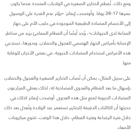
ومع ذلك، تُفطم الخنازير الصغيرة في الولايات المتحدة عندما يكون
عمرها 17-28 يومًا. وأوضحت إيفانز: «يؤثر عدم القدرة على الوصول
إلى الأجسام المضادة الطبيعية الموجودة في حليب الأم على جهاز
المناعة لدى الحيوانات»، وُجد أيضًا أن الفطام المفاجئ يزيد من مخاطر
الإصابة بأمراض الجهاز الهضمي للعجول والحملان. وبدورها، تستدعي
هذه الأمراض استخدام المضادات الحيوية، في بعض الأحيان للوقاية
منها.
على سبيل المثال، يمكن أن تُصاب الخنازير الصغيرة والعجول والحملان
بإسهال ما بعد الفطام والعدوى المصاحبة له، لذلك يعطي المزارعون
المضادات الحيوية لمنع مثل هذه العدوى. أوضحت إيفانز كذلك في
حديثها أن الكائنات الدقيقة للخنازير تستعمر عند الولادة وتُعدل بعد ذلك
خلال فترة الرضاعة وفترة الفطام، خلال هذا الوقت، تتنوع ميكروبات
الأمعاء.