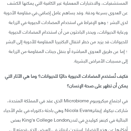
المستشفيات، والاختبارات المعملية غير الكافية التي يمكنها الكشف
عن العدوى بسرعة ودقة. وقد يساهم عامل إضافي في مقاومة الأدوية
لدى البشر ؛ وهو الإفراط في استخدام المضادات الحيوية في الزراعة
ورعاية الحيوانات، ويحذر الباحثون من أن استخدام المضادات الحيوية
للحيوانات قد يزيد من خطر انتقال البكتيريا المقاومة للأدوية إلى البشر
؛ إما عن طريق العدوى المباشرة أو بنقل جينات المقاومة من الزراعة
إلى مسببات الأمراض البشرية.
فكيف تُستخدم المضادات الحيوية حاليًا للحيوانات؟ وما هي الآثار التي
يمكن أن تظهر على صحة الإنسان؟
في اجتماع ميكروبيوم Microbiome الذي عقد في المملكة المتحدة،
شاركت نيكولا إيفانزNicola Evans وهي باحثة دكتوراه في علم الأحياء
البنائية في كينغز كوليدج في لندنKing's College London بعض
أفكارها عن هذه القضايا. استندت إيفانز في العرض الذي قدمته إلى