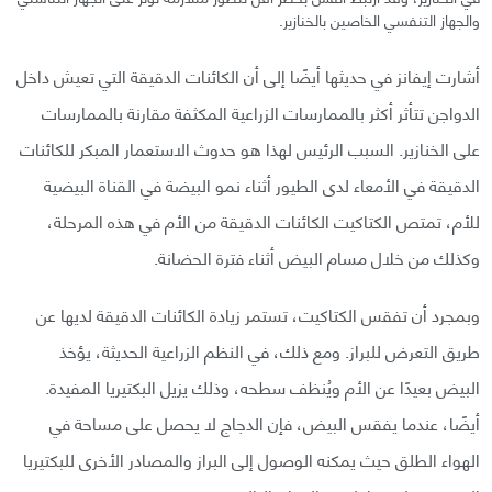
والجهاز التنفسي الخاصين بالخنازير.
أشارت إيفانز في حديثها أيضًا إلى أن الكائنات الدقيقة التي تعيش داخل
الدواجن تتأثر أكثر بالممارسات الزراعية المكثفة مقارنة بالممارسات
على الخنازير. السبب الرئيس لهذا هو حدوث الاستعمار المبكر للكائنات
الدقيقة في الأمعاء لدى الطيور أثناء نمو البيضة في القناة البيضية
للأم، تمتص الكتاكيت الكائنات الدقيقة من الأم في هذه المرحلة،
وكذلك من خلال مسام البيض أثناء فترة الحضانة.
وبمجرد أن تفقس الكتاكيت، تستمر زيادة الكائنات الدقيقة لديها عن
طريق التعرض للبراز. ومع ذلك، في النظم الزراعية الحديثة، يؤخذ
البيض بعيدًا عن الأم ويُنظف سطحه، وذلك يزيل البكتيريا المفيدة.
أيضًا، عندما يفقس البيض، فإن الدجاج لا يحصل على مساحة في
الهواء الطلق حيث يمكنه الوصول إلى البراز والمصادر الأخرى للبكتيريا