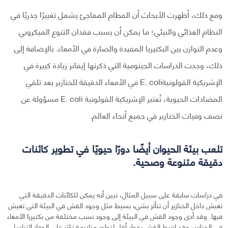
ومع ذلك، أظهرت الأبحاث أن الفطام المفاجئ يشمل تغييرًا جذريًا في
النظام الغذائي والبيئي؛ ما يمكن أن يسبب فقدان التنوع الميكروبي
وعدم التوازن بين البكتيريا المفيدة والضارة في الأمعاء. بالإضافة إلى
ذلك، وجدت الدراسات الجينومية التي ذكرتها إيفانز زيادة كبيرة في
الإشريكية القولونيةE. coli في الأمعاء الدقيقة للخنازير بعد تلقي
المضادات الحيوية، تُعتبر الإشريكية القولونية E. coli مسؤولة عن
نصف وفيات الخنازير في جميع أنحاء العالم.
تلعب بيئة الحيوان أيضًا دورًا حيويًا في تطوير كائنات
دقيقة متنوعة وصحية.
في دراسات سابقة على سبيل المثال، تبين أنه يمكن للكائنات الدقيقة التي
تعيش داخل الخنازير أن تتأثر بشيء بسيط مثل وجود القش في البيئة التي تعيش
فيها. وقد أدى وجود القش في البيئة إلى وجود نسب مختلفة من بكتيريا الأمعاء
في الخنازير، وقد ارتبط القش بخطر أقل لتطور متلازمة تؤثر على الجهاز التناسلي