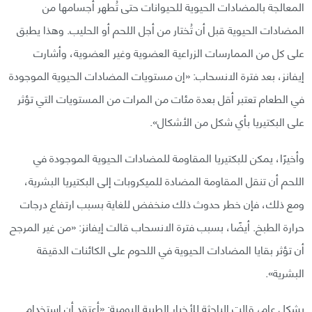
المعالجة بالمضادات الحيوية للحيوانات حتى تُطهر أجسامها من
المضادات الحيوية قبل أن تُختار من أجل اللحم أو الحليب. وهذا يطبق
على كل من الممارسات الزراعية العضوية وغير العضوية، وأشارت
إيفانز، بعد فترة الانسحاب: «إن مستويات المضادات الحيوية الموجودة
في الطعام تعتبر أقل بعدة مئات من المرات من المستويات التي تؤثر
على البكتيريا بأي شكل من الأشكال».
وأخيرًا، يمكن للبكتيريا المقاومة للمضادات الحيوية الموجودة في
اللحم أن تنقل المقاومة المضادة للميكروبات إلى البكتيريا البشرية،
ومع ذلك، فإن خطر حدوث ذلك منخفض للغاية بسبب ارتفاع درجات
حرارة الطبخ. أيضًا، بسبب فترة الانسحاب قالت إيفانز: «من غير المرجح
أن تؤثر بقايا المضادات الحيوية في اللحوم على الكائنات الدقيقة
البشرية».
بشكل عام، قالت الباحثة للأخبار الطبية اليومية: «أعتقد أن استخدام