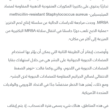
تجاريًا يحتوي على بكتيريا المكورات العنقودية الذهبية المقاومة لمضاد
الميثيسيلينmethicillin-resistant Staphylococcus aureus -
MRSA. وجدت مراجعة للدراسات الحالية عن سلسلة إنتاج لحم الخنزير:
«عملية الذبح تلعب دورًا حاسمًا في انتقال سلالة MRSA البكتيرية من
المزرعة إلى أكثر من مكان».
وأوضحت إيفانز أن الطريقة الثانية التي يمكن أن يؤثر بها استخدام
المضادات الحيوية الحيوانية على البشر هي من خلال استهلاك بقايا
المضادات الحيوية في اللحوم، والتي وكما قالت: «توفر الضغط
الانتقائي لصالح الجراثيم المقاومة للمضادات الحيوية لدى البشر».
ومع ذلك، يُعتبر هذا الخطر منخفضًا جدًا في الاتحاد الأوروبي والولايات
المتحدة الأمريكية.
في هذه المناطق، هناك شيء يسمى فترة الانسحاب، إذ يتم إيقاف