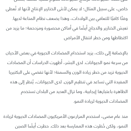
خاص، على سبيل المثال؛ لا يمكن لأنثى الخنازير الإنتاج لأنها لا تُعطى
وقتًا كافيًا للتعافي بين الولادات، وهذا يضعف نظام المناعة لديها.
تعيش الخنازير والدجاج أيضًا في أماكن محصورة ومزدحمة؛ ما يزيد من
اكتظاظها ومن خطر انتقال الأمراض.
بالإضافة إلى ذلك، يزيد استخدام المضادات الحيوية في بعض الأحيان
من سرعة نمو الحيوانات. لدى البشر، أظهرت الدراسات أن المضادات
الحيوية تزيد من خطر زيادة الوزن والسمنة؛ لأنها تقضي على البكتيريا
المفيدة التي تساعد في تنظيم الوزن. لدى الحيوانات، يُنظر إلى هذه
الظاهرة باعتبارها إيجابية، وما تزال العديد من البلدان تستخدم
المضادات الحيوية لزيادة النمو.
منذ عام مضى، استخدم المزارعون الأمريكيون المضادات الحيوية لزيادة
النمو، ولكن حُظرت هذه الممارسة بعد ذلك. حظرت أيضًا الصين