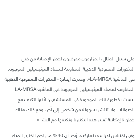
على سبيل المثال، المزارعون معرضون لخطر الإصابة من قبل
المكورات العنقودية الذهبية المقاومة لمضاد الميثيسيلين الموجودة
في الماشية LA-MRSA». وحذرت إيفانز: «المكورات العنقودية الذهبية
المقاومة لمضاد الميثيسيلين الموجودة في الماشية LA-MRSA
ليست بخطورة تلك الموجودة في المستشفى؛ لأنها تتكيف مع
الحيوانات ولا تنتشر بسهولة من شخص إلى آخر، ومع ذلك هناك
خطورة إمكانية تغيير هذه البكتيريا وتكيفها مع البشر ».
وفي اقتباس لدراسة دنماركية، وُجد أن 40% من لحم الخنزير المباع