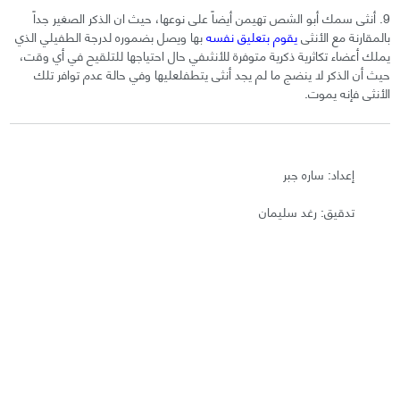
9. أنثى سمك أبو الشص تهيمن أيضاً على نوعها، حيث ان الذكر الصغير جداً
بالمقارنة مع الأنثى
يقوم بتعليق نفسه
بها ويصل بضموره لدرجة الطفيلي الذي
يملك أعضاء تكاثرية ذكرية متوفرة للأنثىفي حال احتياجها للتلقيح في أي وقت،
حيث أن الذكر لا ينضج ما لم يجد أنثى يتطفلعليها وفي حالة عدم توافر تلك
الأنثى فإنه يموت.
إعداد: ساره جبر
تدقيق: رغد سليمان