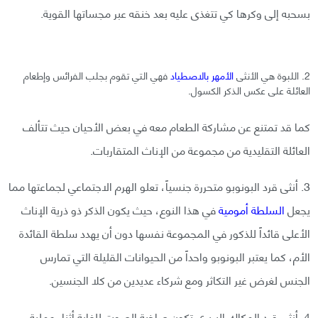
بسحبه إلى وكرها كي تتغذى عليه بعد خنقه عبر مجساتها القوية.
2. اللبوة هي الأنثى
الأمهر بالاصطياد
فهي التي تقوم بجلب الفرائس وإطعام
العائلة على عكس الذكر الكسول.
كما قد تمتنع عن مشاركة الطعام معه في بعض الأحيان حيث تتألف
العائلة التقليدية من مجموعة من الإناث المتقاربات.
3. أنثى قرد البونوبو متحررة جنسياً، تعلو الهرم الاجتماعي لجماعتها مما
يجعل
السلطة أمومية
في هذا النوع، حيث يكون الذكر ذو ذرية الإناث
الأعلى قائداً للذكور في المجموعة نفسها دون أن يهدد سلطة القائدة
الأم، كما يعتبر البونوبو واحداً من الحيوانات القليلة التي تمارس
الجنس لغرض غير التكاثر ومع شركاء عديدين من كلا الجنسين.
4. أنثى قرد المكاك البربري تكون صاخبة الصوت للغاية أثناء عملية