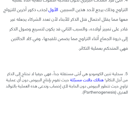
التزاوج وذلك يرجع لأحد هذين السببين.
الأول
لجذب ذكور آخرين للتزواج
معها مما يقلل احتمال قتل الذكر للأبناء لأن تعدد الشركاء يجعله غير
قادر على تمييز أولاده، والسبب الثاني قد يكون لتسريع وصول الذكر
إلى ذروة الجماع أثناء التزاوج مما يضمن تلقيحها، وفي كلا الحالتين
فهي المتحكم بعملية التكاثر.
5. سحلية تنين الكومودو هي أنثى مستقلة جداً، فهي حرفيا لا تحتاج إلى الذكر
من أجل التكاثر!
هنالك حالات مسجّلة
حيث تقوم بإنتاج البيوض دون أي عملية
تزاوج حيث تتطور البيوض دون الحاجة لأي إخصاب وتدعى هذه العملية بالتوالد
العذري (Parthenogenesis).