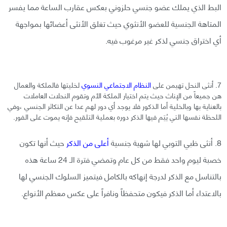
البط الذي يملك عضو جنسي حلزوني بعكس عقارب الساعة مما يفسر
المتاهة الجنسية للعضو الأنثوي حيث تغلق الأنثى أعضائها بمواجهة
أي اختراق جنسي لذكر غير مرغوب فيه.
7. أنثى النحل تهيمن على
النظام الاجتماعي النسوي
لخليتها فالملكة والعمال
هن جميعاً من الإناث حيث يتم اختيار الملكة الأم وتقوم النحلات العاملات
بالعناية بها وبالخلية أما الذكور فلا يوجد أي دور لهم عدا عن التكاثر الجنسي ،وفي
اللحظة نفسها التي يُتِم فيها الذكر دوره بعملية التلقيح فإنه يموت على الفور.
8. أنثى ظبي التوبي لها شهية جنسية
أعلى من الذكر
حيث أنها تكون
خصبة ليوم واحد فقط من كل عام وتمضي فترة الـ 24 ساعة هذه
بالتناسل مع الذكر لدرجة إنهاكه بالكامل فيتميز السلوك الجنسي لها
بالاعتداء أما الذكر فيكون متحفظاً ونافراً على عكس معظم الأنواع.