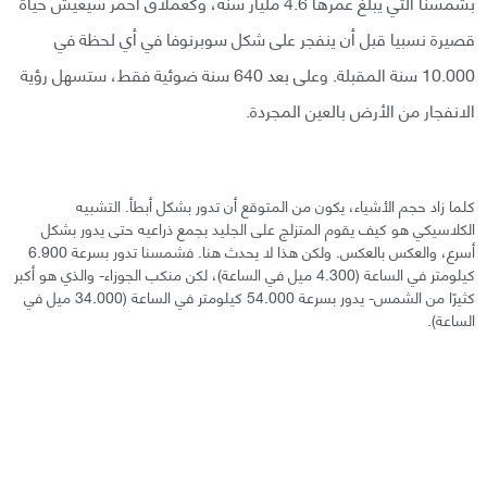
بشمسنا التي يبلغ عمرها 4.6 مليار سنة، وكعملاق أحمر سيعيش حياة
قصيرة نسبيا قبل أن ينفجر على شكل سوبرنوفا في أي لحظة في
10.000 سنة المقبلة. وعلى بعد 640 سنة ضوئية فقط، ستسهل رؤية
الانفجار من الأرض بالعين المجردة.
كلما زاد حجم الأشياء، يكون من المتوقع أن تدور بشكل أبطأ. التشبيه
الكلاسيكي هو كيف يقوم المتزلج على الجليد بجمع ذراعيه حتى يدور بشكل
أسرع، والعكس بالعكس. ولكن هذا لا يحدث هنا. فشمسنا تدور بسرعة 6.900
كيلومتر في الساعة (4.300 ميل في الساعة)، لكن منكب الجوزاء- والذي هو أكبر
كثيرًا من الشمس- يدور بسرعة 54.000 كيلومتر في الساعة (34.000 ميل في
الساعة).