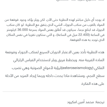
لا يوجد أي دليل مباشر لهذه النظرية حتى الآن. لكن ويلر يؤكد وجود قوقعة من
المواد بالقرب من منكب الجوزاء، الشيء الذي يتفق مع النظرية. لو كان منكب
الجوزاء قد ابتلع نجما، سيكون قد أطلق بعض المواد بسرعة 36.000 كيلومتر
في الساعة (22.400 ميل في الساعة)، و التي ستكون تقريبا في نفس المكان
الذي توجد به هذه القوقعة.
هذه النظرية تأخذ بعين الاعتبار الدوران السريع لمنكب الجوزاء وقوقعة
المادة القريبة منه. ويخطط فريق ويلر لاستخدام القياس الزلزالي
الفلكي (asteroseismology)لرؤية لأمواج الصوتية وهي تضرب
سطح النجم، ومشاهدة ماذا يحدث داخله وربما إيجاد المزيد من الأدلة
على هذه الفكرة.
ترجمة: محمد أمين امكرود