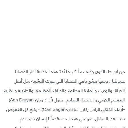
من أين جاء الكون وكيف بدأ ؟ ربما تُعدّ هذه القضية أكثر القضايا
غموضًا ، ومنها تنبثق باقي القضايا التي حيرت البشرية مثل أصل
الحياة، والوعي، والمادة المظلمة والطاقة المظلمة، والجاذبية و نظرية
التضخم الكوني و الانفجار العظيم . تقول (آن درويان-Ann Druyan)
-أرملة الفلكي الراحل (كارل ساغان-Carl Sagan): «يقبع كل الغموض
تحت هذا السؤال، وتهمني هذه القضية؛ فأنا إنسان يكره عدم
المعرفة». يزداد هذا اللغز غموضًا بالرغم من الكثير من المحاولات