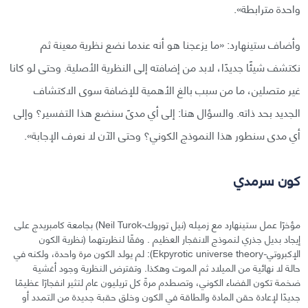
واحدة مترابطة».
وأضاف ستينهارد: «ما يزعجنا هو أنه عندما نضع نظرية معينة ثم
نكتشف شيئًا جديدًا، لابد من إضافته إلى النظرية الأصلية. وحتى لو كانا
غير متصلين، ما من سبب بالغ الأهمية للإضافة سوى الاكتشاف
الجديد بحد ذاته. والسؤال هنا: إلى أي مدىً سنضع هذا التفسير؟ وإلى
أي مدى سنطور هذا النموذج الكوني؟ وحتى الآن لا نعرف الإجابة».
كون سرمدي
مؤخرًا عمل ستينهارد مع زميله (نيل توروك-Neil Turok) بجامعة كامبريدج على
إيجاد بديل جذري لنموذج الانفجار العظيم . وفقًا لنظريتهما (نظرية الكون
الإكبروتي-Ekpyrotic universe theory): لم يولد الكون مرة واحدة، ولكنه في
حالة لا نهائية من الميلاد ثم الموت وهكذا. وتفترض النظرية وجود أغشية
ضخمة تكون الفضاء الكوني، وتصطدم مرةً كل تريليون عام لتثير انفجارًا عظيمًا
جديدًا لإعادة حقن المادة والطاقة في الكون وخلق حقبة جديدة من التمدد أو