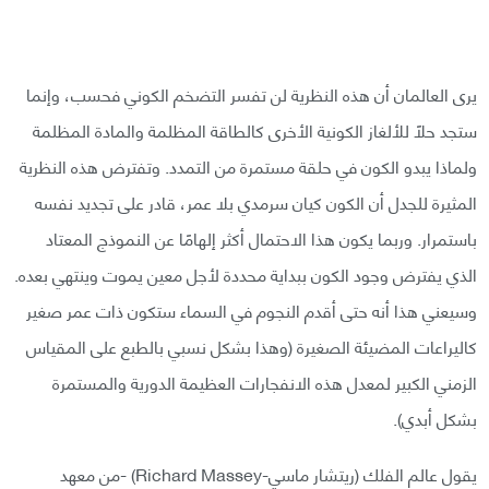
يرى العالمان أن هذه النظرية لن تفسر التضخم الكوني فحسب، وإنما
ستجد حلًا للألغاز الكونية الأخرى كالطاقة المظلمة والمادة المظلمة
ولماذا يبدو الكون في حلقة مستمرة من التمدد. وتفترض هذه النظرية
المثيرة للجدل أن الكون كيان سرمدي بلا عمر، قادر على تجديد نفسه
باستمرار. وربما يكون هذا الاحتمال أكثر إلهامًا عن النموذج المعتاد
الذي يفترض وجود الكون ببداية محددة لأجل معين يموت وينتهي بعده.
وسيعني هذا أنه حتى أقدم النجوم في السماء ستكون ذات عمر صغير
كاليراعات المضيئة الصغيرة (وهذا بشكل نسبي بالطبع على المقياس
الزمني الكبير لمعدل هذه الانفجارات العظيمة الدورية والمستمرة
بشكل أبدي).
يقول عالم الفلك (ريتشار ماسي-Richard Massey) -من معهد