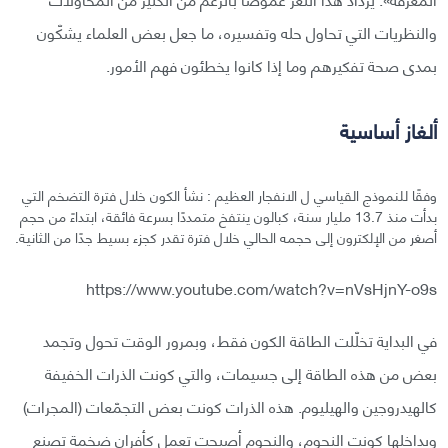
والنظريات التي تحاول حله وتفسيره، ما جعل بعض العلماء يشكّون
بمدى صحة تفكيرهم وما إذا كانوا يخطئون فهم الأمور.
ألغاز أساسية
وفقًا للنموذج القياسي ل الانفجار العظيم : نشأ الكون خلال فترة التضخم التي
بدأت منذ 13.7 مليار سنة، كبالون ينتفخ متمددًا بسرعة فائقة، ابتداءً من حجم
أصغر من الإلكترون إلى حجمه الحالي خلال فترة تقدر كجزء بسيط جدًا من الثانية.
https://www.youtube.com/watch?v=nVsHjnY-o9s
في البداية تخلّلت الطاقة الكون فقط، وبمرور الوقت تحول وتجمد
بعض من هذه الطاقة إلى جسيمات، والتي كونت الذرات الخفيفة
كالهيدروجين والهيليوم. هذه الذرات كونت بعض التجمّعات (المجرات)
وبداخلها كونت النجوم، والنجوم أصبحت تعمل كأفران ضخمة تصنع