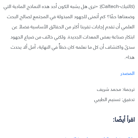
(كالتيك-Caltech): «ترى هل يشبه الكون أحد هذه النماذج المادية التي
وضعناها حقًا؟ كم أتمنى للجهود المبذولة في المجتمع لصالح البحث
العلمي أن تقدم إجابات تقربنا أكثر من الحقائق الأساسية فضلًا عن
ابتكار صناعة بعض المعدات الجديدة. ولكني خائف من ضياع الجهود
سدىً واكتشاف أن كل ما نعلمه كان خطأً في النهاية، آمل ألا يحدث
هذا».
المصدر
ترجمة: محمد شريف
تدقيق: تسنيم الطيبي
اقرأ أيضًا: