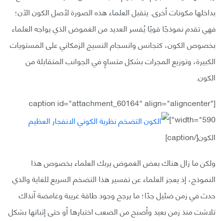
بداخلها مكونات أخرى. يتقبل العلماء هذه الصورة لأصل الكون الآن؛
فهي تقدم نموذجًا قويًا يُفسر العديد من الغموض الذي يواجه العلماء
بخصوص الكون، كتجانس وانسجام النسيج الزمكاني على المستويات
الكبيرة، وتوزيع المجرات بشكل متساوٍ في الجوانب المتقابلة من
الكون.
[caption id="attachment_60164" align="aligncenter"
width="590"]
الكون[/caption]
ولكن ما زال هناك بعض الغموض يربك العلماء بخصوص هذا
النموذج، إذ يعجز العلماء عن تفسير هذا التضخم السريع للغاية والذي
حدث في زمن ضئيل جدًا؛ ما يرجح وجود طاقة غريبة وغامضة آنذاك
تلاشت منذ زمن بعيد وأصبح من الصعب اختبارها أو حتى إثباتها بشكل