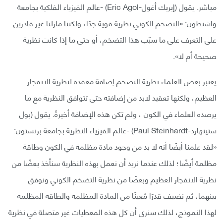
مباشر. يقول (إيريك أغول-Eric Agol) -عالم الفيزياء الفلكية بجامعة
واشنطون: «التضخم الكوني نظرية قوية جدًا، ولكننا مازلنا غير قادرين
على التعرف على ما سبّب هذا التضخم، أو حتى ما إذا كانت نظرية
صحيحة أم لا».
يعتبر بعض العلماء نظرية التضخم إضافة معقدة لنظرية الانفجار
العظيم، ولكنها تعقيد لابد من إضافته حتى تتوافق النظرية مع ما
يرصده العلماء في الكون ، ولم تكن هذه الإضافة أخيرةً. يقول (بول
ستينهارد-Paul Steinhardt) -عالم الفيزياء النظرية بجامعة برنستون:
«لقد علمنا أيضًا أنه لا بد من وجود مادة مظلمة في الكون وطاقة
مظلمة أيضًا؛ لذلك عندما نريد أن نعمل بهذه النظرية سنأخذ بعضًا من
نظرية الانفجار العظيم وبعضًا من نظرية التضخم الكوني ونوفق
بينهما، ثم نضيف قدرًا مُعينًا من المادة المظلمة والطاقة المظلمة
لهذا النموذج، لذلك سنرى أن كل هذه المعطيات غير متصلة في نظرية