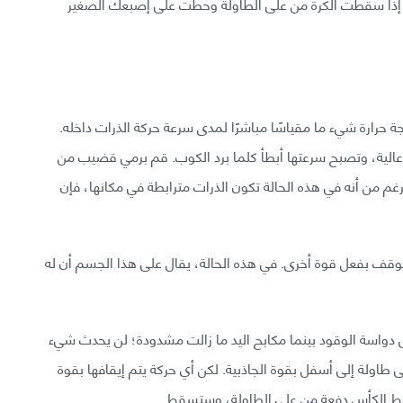
يما إذا سقطت الكرة من على الطاولة وحطت على إصبعك الصغير
 حرارة شيء ما مقياسًا مباشرًا لمدى سرعة حركة الذرات داخله.
الية، وتصبح سرعتها أبطأ كلما برد الكوب. قم برمي قضيب من
الرغم من أنه في هذه الحالة تكون الذرات مترابطة في مكانها، فإن
تتوقف بفعل قوة أخرى. في هذه الحالة، يقال على هذا الجسم أن له
واسة الوقود بينما مكابح اليد ما زالت مشدودة؛ لن يحدث شيء
طاولة إلى أسفل بقوة الجاذبية. لكن أي حركة يتم إيقافها بقوة
، أعط الكأس دفعة من على الطاولة، وستسقط.