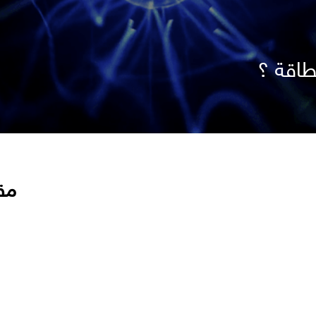
طاقة ؟
مق