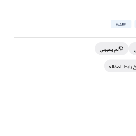
#
القوة
ي
لم يعجبني
 رابط المقالة