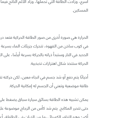
أسرع، وزادت الطاقة التي تحملها، وزاد الألم الناتج ف
المسكين.
الحرارة هي صورة أخرى من صور الطاقة الحركية فتعد درجة
في كوب ساخن من القهوة، تتحرك جزيئات الماء بسرعة ع
الحديد في النار وستبدأ ذراته بالحركة بسرعة أيضًا، على 
الحركة ستتخذ شكل اهتزازات تذبذبية.
أحيانًا يتم دفع أو شد جسم في اتجاه معين، لكن حركته 
طاقة موضعية وتعني أن الجسم له إمكانية الحركة.
يمكن تشبيه هذه الطاقة بسائق سيارة سباق يضغط على د
حتى تتحرر المكابح. يتم شد كأس من الزجاج موضوعة على 
أكبر؛ وهو التنافر الكهربائي ما بين الذرات في الطاولة