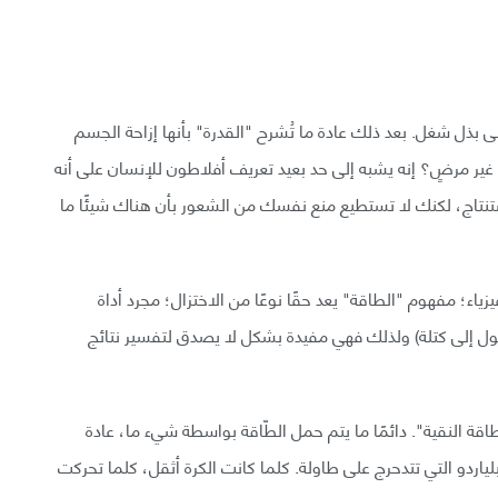
 بذل شغل. بعد ذلك عادة ما تُشرح "القدرة" بأنها إزاحة الجسم
ما غير مرضٍ؟ إنه يشبه إلى حد بعيد تعريف أفلاطون للإنسان على أنه
نتاج، لكنك لا تستطيع منع نفسك من الشعور بأن هناك شيئًا ما
اء؛ مفهوم "الطاقة" يعد حقًا نوعًا من الاختزال؛ مجرد أداة
و تُحول إلى كتلة) ولذلك فهي مفيدة بشكل لا يصدق لتفسير نتائج
قة النقية". دائمًا ما يتم حمل الطّاقة بواسطة شيء ما، عادة
لياردو التي تتدحرج على طاولة. كلما كانت الكرة أثقل، كلما تحركت