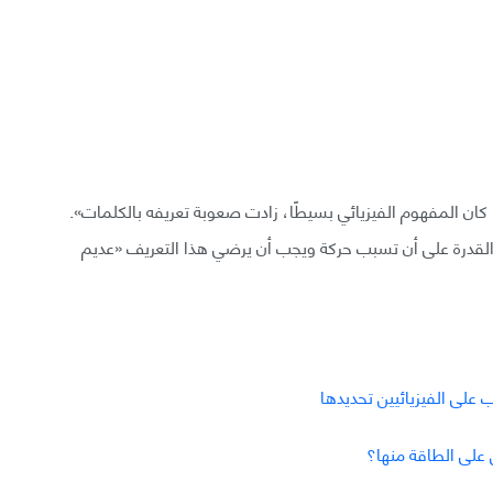
يزيائي الروسي ليف اكون-Lev Okun: «كلما كان المفهوم الفيزيائي بسيطًا، زادت صعوبة تعريفه بالكلمات».
 القدرة على أن تسبب حركة ويجب أن يرضي هذا التعريف «عديم
على الفيزيائيين تحديدها
 على الطاقة منها؟