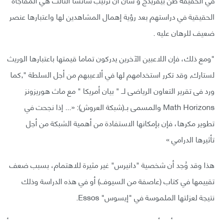
الحقيقية في دراستهم بعد رؤية إهمال المشاهدين لها واعتبارها عنصر
ضعيف للرهان عليه .
"ومع ذلك، فإن اللاعبين الآخرين يدركون تماما قيمتها باعتبارها الوريث
لستارك, وقد تكرر استخدامهم لها في ألاعيبهم من أجل السلطة ",كما
ورد فى تقرير التعاون الرياضى لــ " بيان أمريكا " مع ماث هوريزونز
Math Horizons والمسمى بــ(شبكة العروش): «... إذا نجحت في
تطوير مكرها، فإن بإمكانها الاستفادة من أهمية الشبكة من أجل
تأثيرها الدرامي »
هذا وقد وُجد أن شخصية "دانيرس" غير مثيرة للاهتمام، بسبب ضعف
تقييمها في كتاب (عاصفة من السيوف) أو في هذه الدراسة وذلك
نتيجة لعزلتها الملموسة في "إيسوس" Essos.