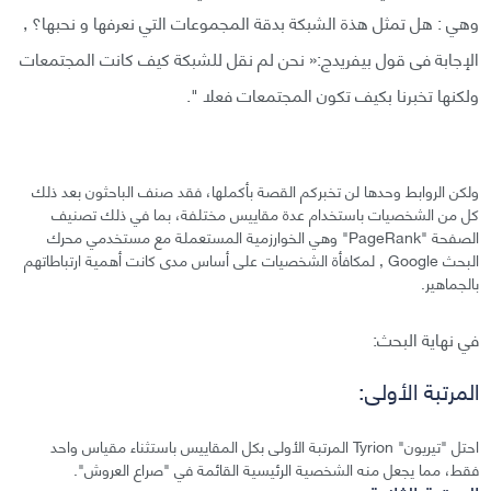
وهي : هل تمثل هذة الشبكة بدقة المجموعات التي نعرفها و نحبها؟ ,
الإجابة فى قول بيفريدج:« نحن لم نقل للشبكة كيف كانت المجتمعات
ولكنها تخبرنا بكيف تكون المجتمعات فعلا ".
ولكن الروابط وحدها لن تخبركم القصة بأكملها، فقد صنف الباحثون بعد ذلك
كل من الشخصيات باستخدام عدة مقاييس مختلفة، بما في ذلك تصنيف
الصفحة "PageRank" وهي الخوارزمية المستعملة مع مستخدمي محرك
البحث Google , لمكافأة الشخصيات على أساس مدى كانت أهمية ارتباطاتهم
بالجماهير.
في نهاية البحث:
المرتبة الأولى:
احتل "تيريون" Tyrion المرتبة الأولى بكل المقاييس باستثناء مقياس واحد
فقط، مما يجعل منه الشخصية الرئيسية القائمة في "صراع العروش".