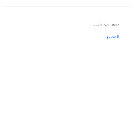
تحرير: ندى ياغي
المصدر