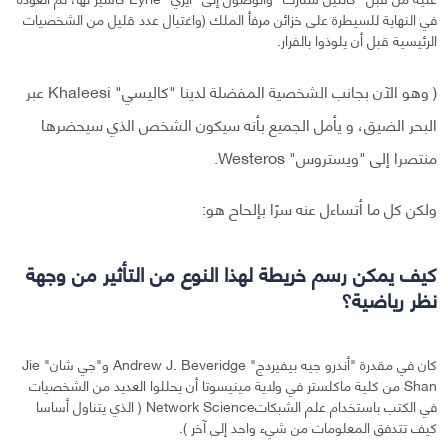
في النهاية للسيطرة على خزائن مرفأ الملك (واغتيال عدد قليل من الشخصيات
الرئيسية قبل أن يلوذوا بالفرار.
( وهو الآن بجانب الشخصية المفضلة لدينا "كاليسي" Khaleesi عبر
البحر الضيق، و يأمل الجميع بأنه سيكون الشخص الذي سيحضرها
منتصرا إلى "ويستروس" Westeros.
ولكن كل ما أتساءل عنه سرًا بإلحاح هو:
كيف يمكن رسم خريطة لهذا النوع من التأثير من وجهة
نظر رياضية؟
كان في مقدرة "أندرو جيه بيفيردج" Andrew J. Beveridge و"جي شان" Jie
Shan من كلية ماكلستر في ولاية مينيسوتا أن يحللوا العديد من الشخصيات
في الكتب باستخدام علم الشبكاتNetwork Science ( الذي يتناول أساسا
كيف تتدفق المعلومات من شيء واحد إلى آخر ).