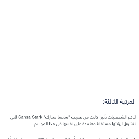
المرتبة الثالثة:
لأكثر الشخصيات تأثيرا كانت من نصيب "سانسا ستارك" Sansa Stark التى
نتشوق لرؤيتها مستقلة معتمدة على نفسها فى هذا الموسم.
في الحقيقة ظن بيفريدج و شان أن ترتيب سانسا الثالث هي المفاجأة