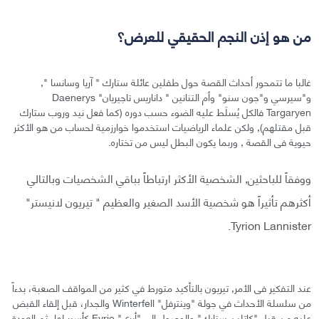
من هو إذن النجم الحقيقي للعرض؟
غالبا ما تتمحور أحداث القصة حول طفلين عائلة ستارك " آريا وسانسا ",
و"سيرسي و"جون سنو" وأم التنانين " داناريس تاجيريان" Daenerys
Targaryen فالكل يُسلَط عليه الضوء حسب دوره (كما فعل نيد وروب ستارك
قبل مقتلهم), ولكن علماء الرياضيات استخدموا خوارزمية لحساب من هو الأكثر
حيوية فى القصة , وربما يكون البطل ليس من تختاره.
ووفقاً للباحثين, الشخصية الأكثر ارتباطاً بباقي الشخصيات وبالتالي
أكثرهم تأثيراً هو شخصية الأسد الصغير والعظيم " تيريون لانيستر"
Tyrion Lannister.
عند التفكير فى الأمر, تيريون بالتأكيد متورط في كثير من المواقف الصعبة، بدءاً
من سلسلة الأحداث في جولة "وينترفل" Winterfell والجدار، قبل إلقاء القبض
عليه من قبل "كاتلين ستارك" والوصول إلى "أيري" Eyrie كأسير لها، ثم العودة