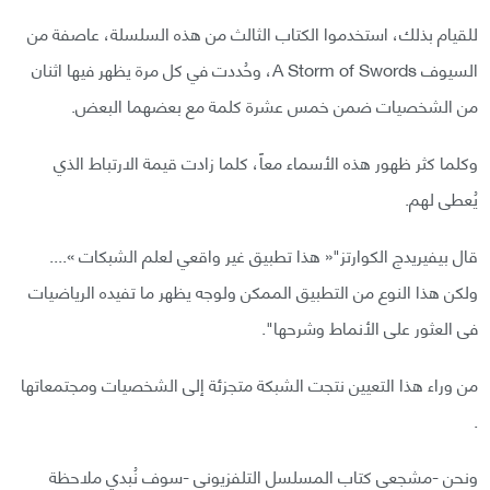
للقيام بذلك، استخدموا الكتاب الثالث من هذه السلسلة، عاصفة من
السيوف A Storm of Swords، وحُددت في كل مرة يظهر فيها اثنان
من الشخصيات ضمن خمس عشرة كلمة مع بعضهما البعض.
وكلما كثر ظهور هذه الأسماء معاً، كلما زادت قيمة الارتباط الذي
يُعطى لهم.
قال بيفيريدج الكوارتز"« هذا تطبيق غير واقعي لعلم الشبكات »....
ولكن هذا النوع من التطبيق الممكن ولوجه يظهر ما تفيده الرياضيات
فى العثور على الأنماط وشرحها".
من وراء هذا التعيين نتجت الشبكة متجزئة إلى الشخصيات ومجتمعاتها
.
ونحن -مشجعي كتاب المسلسل التلفزيوني -سوف نُبدي ملاحظة