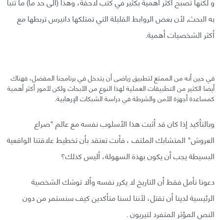
و لكنها تصبح أكثر أهمية بكثير في كتب لاحقة، وهذا (الى حد ما) ما تنبأ
به البحث, لأن بعض الروابط القليلة التي تمتلكها دانيرس تربطها مع
أكثر الشخصيات أهمية.
في حين أنه من الممتع لتطبيق رياضى أن يتدخل في برنامجنا المفضل، فهناك
أيضا الكثير من التطبيقات العملية لهذا النوع من الأبحاث ولكن لأمور أكثر أهمية
كمساعدة أجهزة الأمن والشرطة في دراسة الشبكات الإرهابية.
وبالتأكيد إذا كان قد أثبت هذا الأسلوب نفسه مع عالم "صراع
العروش" المتشابك الملتف ، فأنت تعتقد بأن تخطيط علاقتنا الواقعية
البسيطة يجب أن يكون بهذة السهولة، أليس كذلك؟
دعونا نأمل فقط أن التاريخ لا يكرر نفسه وألا توشك الشخصية
الرئيسية لدينا أن تقتل، لأننا لسنا متأكدين كيف سنستمر من دون
النص المؤثر المتفرد لتيريون .