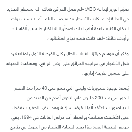
صرّح الوزير لإذاعة ABC: «لم تصل الحرائق هناك، لم نستطع التحديد
في البداية إذا ما كانت الأشجار قد تعرضت للتلف أم لا بسبب تواجد
الدخان الكثيف لعدة أيام، لذلك اضطُررنا للانتظار حابسين أنفاسنا».
وأردف قائلاً: «لقد كانت قصة نجاح استثنائية».
وذكر أن موسم حرائق الغابات الحالي كان الفرصة الأولى لمتابعة رد
فعل الأشجار في مواجهة الحرائق على أرض الواقع، ومساعدة الحديقة
على تحسين طريقة إدارتها.
يُعتقد بوجود صنوبريات وليمي التي تنمو حتى 40 مترًا منذ العصر
الجوراسي منذ 200 مليون عام، لتكون أقدم من العديد من
الديناصورات. اعتُقد أنها انقرضت، إذ شوهدت في الحفريات فقط،
حتى اكتُشفت مصادفةً بواسطة أحد حراس الغابات في 1994. بقي
موقع الحديقة البعيد سرًا دفينًا لحماية الأشجار من التلوث عن طريق