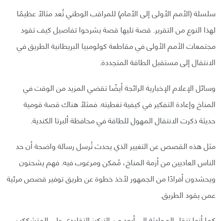
سلسلة (الأمم الأولى إلى الأمام) للمراقب الوطني تُعد مثالًا عظيمًا
لهذا النوع من التقرير. قصة تليها قصة يشرحوا تفاصيل كيف تقود
مجتمعات الأمم الأولى في مقاطعة كولومبيا البريطانية الطريق في
الانتقال إلى مستقبل الطاقة المتجددة.
وسائل الإعلام الإخبارية الرائجة أيضًا تقضي المزيد من الوقت في
المناخ وإعادة التفكير في كيفية تغطيته. فمثلًا هناك قصة قومية
حديثة ذكرت الانتقال المهول للطاقة في محافظة ألبرتا الكندية.
مثل هذه القصص عن التغيير الذي يحدث تُرسل رسالة واضحة أن حد
الناس العاديين من أزمة المناخ، مُمكن ومرغوب فيه. فهم يشحنون
ويحشدون أفرادًا من الجمهور لأخذ خطوة عن طريق توفير قصص مرئية
عمن يقود الطريق.
كما أنها تنقل المحادثة إلى أبعد من التركيز التقليدي على المتشككين