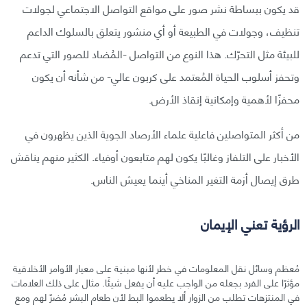
قد يكون ببساطة نشر صور على مواقع التواصل الاجتماعي لجولات
تنظيف، وجولات في الطبيعة أو أي منشور يتعلق بالسلوك الداعم
للبيئة مثل التحرّك. هذا النوع من التواصل -المُضاد للصور التي تدعم
وتحفز أسلوب الحياة المُعتمد على كربون عالي- من شأنه أن يكون
محفزًا لأهمية وإمكانية إنقاذ الأرض.
من أكثر المتواصلين فاعلية علماء الأرصاد الجوية الذين يظهرون في
الأخبار على التلفاز وغالبًا يكون لهم متابعون أوفياء. الكثير منهم يناقش
طرق إيصال أزمة التغير المناخي أينما يعيش الناس.
الرؤية تعني الإيمان
مُعظم وسائل نقل المعلومات في خطر لأنها مبنية على معيار الأوامر الأخلاقية
مؤثرًا على الفرد بجعله من الواجب عليه أن يفعل شيئًا. مثال على ذلك العلامات
في المنتزهات تطلب من الزوار ألا يطعموا البط لأن طعام البشر مُضرٌ لهم ومع