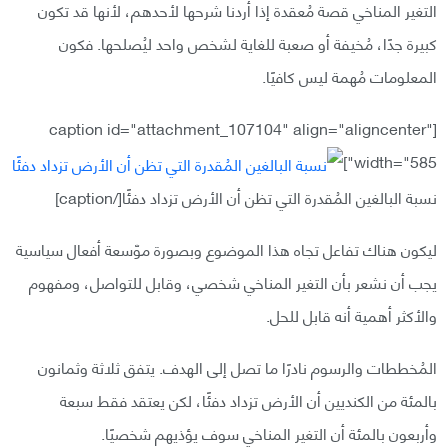
التغير المناخي قصة مُعقدة إذا أردنا شرحها لأحدهم، لأنها قد تكون
كبيرة جدًا، مُخيفة أو صعبة للغاية لشخص واحد ليُصلحها. فكون
المعلومات مُهمة ليس كافيًا.
[caption id="attachment_107104" align="aligncenter"
width="585"]
نسبة البالغين المُقدرة التي تظن أن الأرض تزداد دفئًا[/caption]
ليكون هناك تفاعل تجاه هذا الموضوع وبصورة موّسعة أفعال سياسية
يجب أن نشعر بأن التغير المناخي شخصي، وقابل للتواصل، ومفهوم
والأكثر أهمية أنه قابل للحل.
المُخططات والرسوم نادرًا ما تصل إلى الهدف. يتفق ثلاثة وثمانون
بالمئة من الكنديين أن الأرض تزداد دفئًا، لكن يعتقد فقط سبعة
وأربعون بالمئة أن التغير المناخي سوف يؤذيهم شخصيًا.