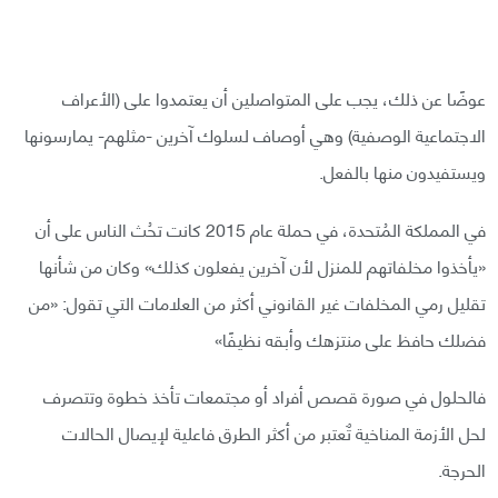
عوضًا عن ذلك، يجب على المتواصلين أن يعتمدوا على (الأعراف
الاجتماعية الوصفية) وهي أوصاف لسلوك آخرين -مثلهم- يمارسونها
ويستفيدون منها بالفعل.
في المملكة المُتحدة، في حملة عام 2015 كانت تحُث الناس على أن
«يأخذوا مخلفاتهم للمنزل لأن آخرين يفعلون كذلك» وكان من شأنها
تقليل رمي المخلفات غير القانوني أكثر من العلامات التي تقول: «من
فضلك حافظ على منتزهك وأبقه نظيفًا»
فالحلول في صورة قصص أفراد أو مجتمعات تأخذ خطوة وتتصرف
لحل الأزمة المناخية تٌعتبر من أكثر الطرق فاعلية لإيصال الحالات
الحرجة.