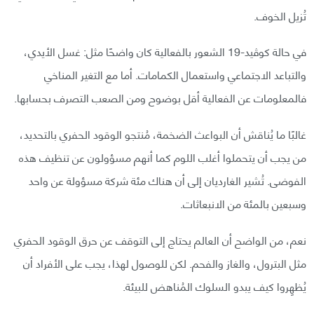
تُزيل الخوف.
في حالة كوڤيد-19 الشعور بالفعالية كان واضحًا مثل: غسل الأيدي،
والتباعد الاجتماعي واستعمال الكمامات. أما مع التغير المناخي
فالمعلومات عن الفعالية أقل بوضوح ومن الصعب التصرف بحسابها.
غالبًا ما يُناقش أن البواعث الضخمة، مُنتجو الوقود الحفري بالتحديد،
من يجب أن يتحملوا أغلب اللوم كما أنهم مسؤولون عن تنظيف هذه
الفوضى. تُشير الغارديان إلى أن هناك مئة شركة مسؤولة عن واحد
وسبعين بالمئة من الانبعاثات.
نعم، من الواضح أن العالم يحتاج إلى التوقف عن حرق الوقود الحفري
مثل البترول، والغاز والفحم. لكن للوصول لهذا، يجب على الأفراد أن
يُظهِروا كيف يبدو السلوك المُناهض للبيئة.