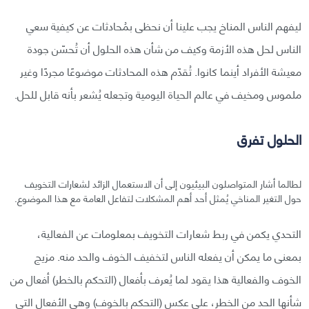
ليفهم الناس المناخ يجب علينا أن نحظى بمُحادثات عن كيفية سعي
الناس لحل هذه الأزمة وكيف من شأن هذه الحلول أن تُحسّن جودة
معيشة الأفراد أينما كانوا. تُقدّم هذه المحادثات موضوعًا مجردًا وغير
ملموس ومخيف في عالم الحياة اليومية وتجعله يُشعر بأنه قابل للحل.
الحلول تفرق
لطالما أشار المتواصلون البيئيون إلى أن الاستعمال الزائد لشعارات التخويف
حول التغير المناخي يُمثل أحد أهم المشكلات لتفاعل العامة مع هذا الموضوع.
التحدي يكمن في ربط شعارات التخويف بمعلومات عن الفعالية،
بمعنى ما يمكن أن يفعله الناس لتخفيف الخوف والحد منه. مزيج
الخوف والفعالية هذا يقود لما يُعرف بأفعال (التحكم بالخطر) أفعال من
شأنها الحد من الخطر، على عكس (التحكم بالخوف) وهي الأفعال التي