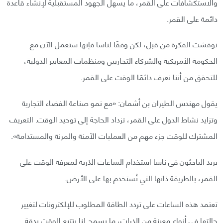
والاستكشافات على القمر، ما يسهل الجهود المستقبلية لإنشاء قاعدة
دائمة على القمر.
نوقشت الفكرة من قبل، لكن وفقًا لناسا فإنها ستعمل الآن مع
الحكومة الأمريكية والشركاء التجاريين ومنظمات المعايير الدولية،
للتحقق من أننا نعرف دائمًا الوقت على القمر.
يقول مهندس الطيران بن أشمان: «مع نمو صناعة الفضاء التجارية
وتزايد نشاط الدول على القمر، تزداد الحاجة إلى توحيد الوقت. التعريف
المشترك للوقت جزء مهم من العمليات الآمنة والمرنة والمستدامة».
يريد الباحثون في ناسا استخدام الساعات الذرية لمعرفة الوقت على
القمر، بالطريقة ذاتها التي تُستخدم بها على الأرض.
تعتمد هذه الساعات على تردد الطاقة المطلوب للإلكترونات لتغيير
حالتها في أنواع معينة من الذرات، ما يسمح لنا بتتبع الوقت بدقة