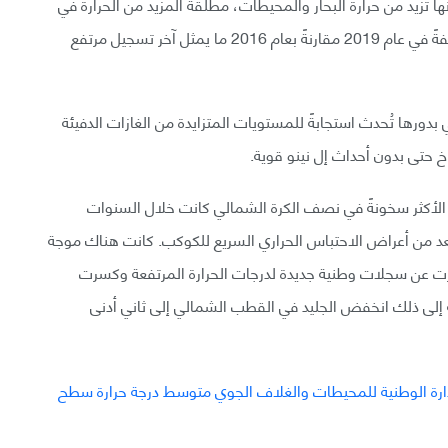
ا تزيد من حرارة البحار والمحيطات، مطلقةً المزيد من الحرارة في
الغلاف الجوي، وبدلًا من ذلك كانت ظاهرة إل نينو ضعيفةً في عام 2019 مقارنةً بعام 2016 ما يمثل آخر تسجيل مرتفع
 بدورها تُحدث استجابةً للمستويات المتزايدة من الغازات الدفيئة
خ حتى بدون أحداث إل نينو قوية.
N فإن الفصول الخمسة الأكثر سخونةً في نصف الكرة الشمالي كانت خلال السنوات
عد من أعراض الاحتباس الحراري السريع للكوكب. كانت هناك موجة
فرت عن سجلات وطنية جديدة لدرجات الحرارة المرتفعة وكسرت
ة إلى ذلك انخفض الجليد في القطب الشمالي إلى ثاني أدنى