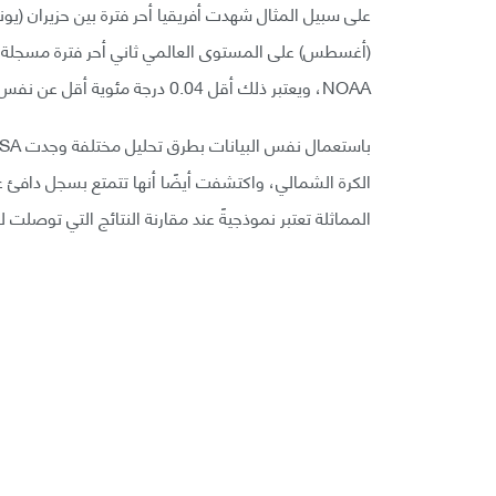
على سبيل المثال شهدت أفريقيا أحر فترة بين حزيران (يون
NOAA، ويعتبر ذلك أقل 0.04 درجة مئوية أقل عن نفس الفترة من صيف 2016.
الكرة الشمالي، واكتشفت أيضًا أنها تتمتع بسجل دافئ ع
المماثلة تعتبر نموذجيةً عند مقارنة النتائج التي توصلت 