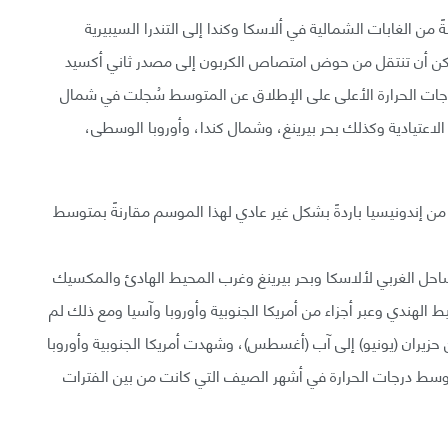
من الغابات الشمالية في ألاسكا وكندا إلى التندرا السيبيرية
يمكن أن تنتقل من حوض امتصاص الكربون إلى مصدر ثاني أكسيد
جات الحرارة الأعلى على الإطلاق عن المتوسط سُجلت في شمال
 الاعتيادية وكذلك بحر بيرينغ، وشمال كندا، وأوروبا الوسطى،
ن إندونيسيا باردةً بشكل غير عادي لهذا الموسم مقارنةً بمتوسط
ساحل الغربي لألاسكا وبحر بيرينغ وغرب المحيط الهادئ والمكسيك
هندي وعبر أجزاء من أمريكا الجنوبية وأوروبا وآسيا ومع ذلك لم
زيران (يونيو) إلى آب (أغسطس)، وشهدت أمريكا الجنوبية وأوروبا
وسط درجات الحرارة في أشهر الصيف التي كانت من بين الفترات