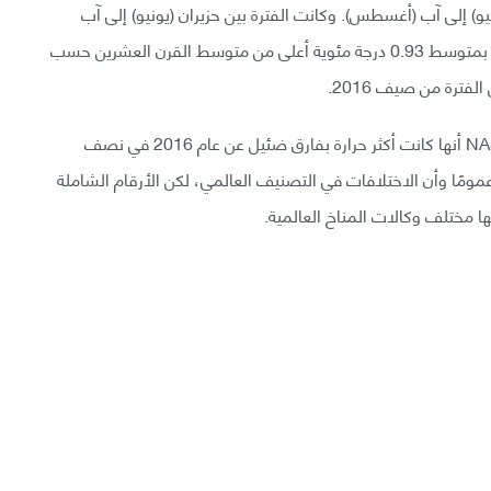
يو) إلى آب (أغسطس). وكانت الفترة بين حزيران (يونيو) إلى آب
(أغسطس) على المستوى العالمي ثاني أحر فترة مسجلة بمتوسط 0.93 درجة مئوية أعلى من متوسط القرن العشرين حسب
باستعمال نفس البيانات بطرق تحليل مختلفة وجدت NASA أنها كانت أكثر حرارة بفارق ضئيل عن عام 2016 في نصف
مومًا وأن الاختلافات في التصنيف العالمي، لكن الأرقام الشاملة
لها مختلف وكالات المناخ العالمية.