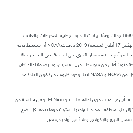
سجل نصف الكرة الشمالي الصيف الأكثر حرارة منذ عام 1880 وذلك وفقًا لبيانات الإدارة الوطنية للمحيطات والغلاف
الجوي NOAA في الولايات المتحدة، والتي صدرت يوم الإثنين 17 أيلول (سبتمبر) 2019 ووجدت NOAA أن متوسط درجة
ارة وأجهزة الاستشعار الأخرى على اليابسة وفي البحر مرتبطة
2016 مع شذوذ في درجة الحرارة يصل إلى 1.13 درجة مئوية أعلى من متوسط القرن العشرين، وبالإضافة لذلك كان
شهر آب (أغسطس) الماضي ثاني أكثر شهر حرارةً وفقًا لكل من NOAA و NASA تبعًا لوجود ظروف حارة فوق العادة من
إن ما يلفت النظر أكثر حول سجل الحرارة لعام 2019 هو أنه يأتي في غياب قوي لظاهرة إل نينو El Niño، وهي سلسلة من
تؤثر على منطقة المحيط الهادئ الاستوائية وما بعدها كل بضع
شمال البيرو والإكوادور وعادةً في أواخر ديسمبر.