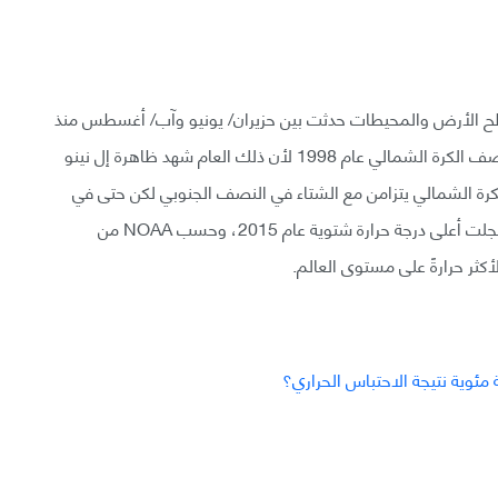
ى 10 درجات حرارة على سطح الأرض والمحيطات حدثت بين حزيران/ يونيو وآب/ أغسطس منذ
العام 2009 والسجل العاشر هو الوحيد الذي حدث في نصف الكرة الشمالي عام 1998 لأن ذلك العام شهد ظاهرة إل نينو
رة الشمالي يتزامن مع الشتاء في النصف الجنوبي لكن حتى في
هذه الحالة كانت درجات الحرارة أعلى من المعدل كونه سُجلت أعلى درجة حرارة شتوية عام 2015، وحسب NOAA من
ة مئوية نتيجة الاحتباس الحراري؟