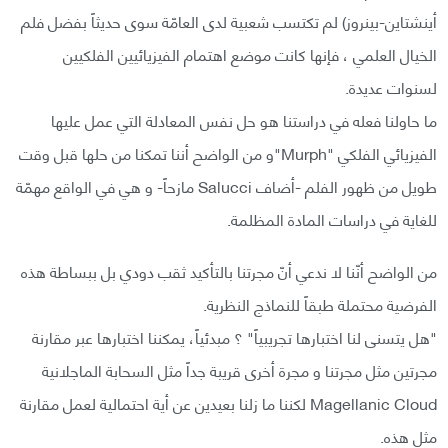
أينشتاين-بينروز) لم تكتسب شعبية لدى العامّة سوى حديثاً بفضل فلم
الخيال العلمي ، فإنها كانت موضع اهتمام الفيزيائيين الفلكيين
لسنوات عديدة.
ما حاولنا فعله في دراستنا هو حل نفس المعادلة التي عمل عليها
الفيزيائي الفلكي "Murph"و من الواضح أننا تمكنا من حلها قبل وقت
طويل من ظهور الفلم -أضاف Salucci مازحاً- و هي في الواقع مهمّة
للغاية في دراسات المادة المظلمة.
من الواضح أنّنا لا ندعي أنّ مجرتنا بالتأكيد ثقب دودي بل ببساطة هذه
الفرضية محتملة طبقاً للنماذج النظرية.
"هل يتسنى لنا اختبارها تجريبياً" ؟ مبدئياً، يمكننا اختبارها عبر مقارنة
مجرتين مثل مجرتنا و مجرة أخرى قريبة جداً مثل السحابة الماجلانية
Magellanic Cloud لكننا ما زلنا بعيدين عن أية احتمالية لعمل مقارنة
مثل هذه.