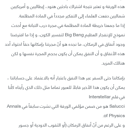
هذه الورقة و تعتبر نتيجة اشتراك باحثين هنود، إيطاليين و أمريكيين
شماليين دفعت العلماء إلى التفكير مجدداً في المادة المظلمة.
إذا ما جمعنا خريطة المادة المظلمة في مجرة درب التبانة مع أحدث
نموذج للإنفجار العظيم Big Bang لتفسير الكون، و إذا ما افترضنا
وجود أنفاق في الزمكان، ما نجده هو أنّ مجرتنا بإمكانها حقاً احتواء أحد
هذه الأنفاق و أن النفق يمكن أن يكون بحجم المجرة نفسها و لكن
هنالك المزيد.
بإمكاننا حتى السفر عبر هذا النفق باعتبار أنه بالاعتماد على حساباتنا ،
يمكن أن يكون هذا الأخير قابلاً للعبور تماما مثل ذلك الذي رأيناه كلّنا
في فلم Interstellar
Salucci هو من ضمن مؤلفي الورقة التي نشرت سابقاً في Annals
of Physics.
و على الرغم من أنّ أنفاق الزمكان (أو الثقوب الدودية أو جسور