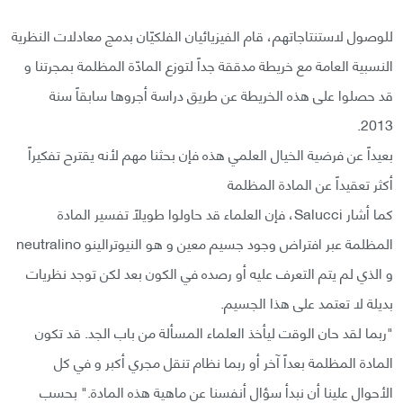
للوصول لاستنتاجاتهم، قام الفيزيائيان الفلكيّان بدمج معادلات النظرية
النسبية العامة مع خريطة مدققة جداً لتوزع المادّة المظلمة بمجرتنا و
قد حصلوا على هذه الخريطة عن طريق دراسة أجروها سابقاً سنة
2013.
بعيداً عن فرضية الخيال العلمي هذه فإن بحثنا مهم لأنه يقترح تفكيراً
أكثر تعقيداً عن المادة المظلمة
كما أشار Salucci، فإن العلماء قد حاولوا طويلاً تفسير المادة
المظلمة عبر افتراض وجود جسيم معين و هو النيوترالينو neutralino
و الذي لم يتم التعرف عليه أو رصده في الكون بعد لكن توجد نظريات
بديلة لا تعتمد على هذا الجسيم.
"ربما لقد حان الوقت ليأخذ العلماء المسألة من باب الجد. قد تكون
المادة المظلمة بعداً آخر أو ربما نظام تنقل مجري أكبر و في كل
الأحوال علينا أن نبدأ سؤال أنفسنا عن ماهية هذه المادة." بحسب