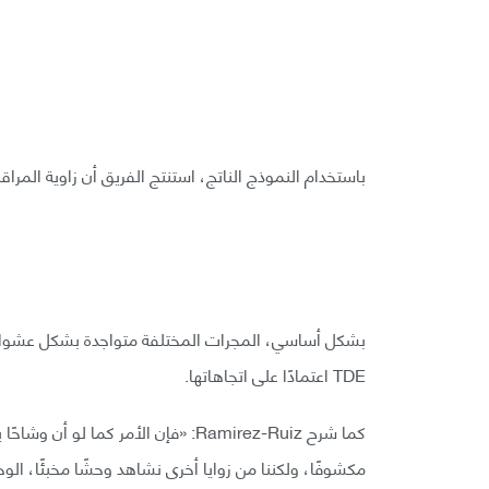
باستخدام النموذج الناتج، استنتج الفريق أن زاوية المر
بشكل أساسي، المجرات المختلفة متواجدة بشكل عشوائي 
TDE اعتمادًا على اتجاهاتها.
كما شرح Ramirez-Ruiz: «فإن الأمر ك
مكشوفًا، ولكننا من زوايا أخرى نشاهد وحشًا مخبئًا، ال