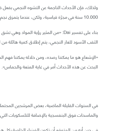
ولذلك، فإن الأحداث الناجمة عن التشوه النجمي بفعل قوة 
10.000 سنة في مجرّة قياسية، ولكن، عندما يتمزق نجم، فهذا يتسبب بإشعاع كمية كبيرة وشديدة من الإشعاع.
بناء على تفسير Dai: «من المثير رؤية المو
الثقب الأسود للغاز النجمي، يتم إطلاق كمية هائلة من ا
«الإشعاع هو ما يمكننا رصده، ومن خلاله يمكننا فهم ا
البحث عن هذه الأحداث أمر في غاية المتعة والحماس».
في السنوات القليلة الماضية، بعض المرشحين المحتمل
والماسحات فوق البنفسجية بالإضافة للتلسكوبات التي
في حين أنه من المتوقع أن تكون الفيزياء الخاصة بكل 