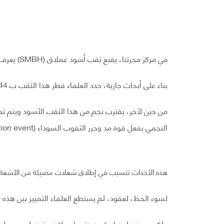
في مركز مجرتنا، يقبع ثقب أسود عملاق (SMBH) يعرف باسم Sagittarius A.
بناء على أبحاث جارية، حدد العلماء قطر هذا الثقب ب 44 مليون كم وبكتلة تُقدر ب 4.31 مليون كتلة شمسية.
من حين لآخر، يقترب نجم من هذا الثقب الأسود ويتم ت
النجمي بفعل قوة مد وجزر الثقوب السوداء (tidal disruption event) (TDE).
هذه الأحداث تتسبب في إطلاق شعلات مضيئة من الأشعة، وا
لسوء الحظ، لعقود، لم يستطع العلماء التمييز بين هذه ا
ولكن، وبفضل دراسة جديدة بواسطة فريق دولي من علماء ا