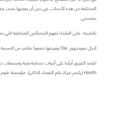
المختلفة من هذه الأحداث، في حين أن بعضها تصدر عن
بنفسجي.
بالنتيجة، عانى العلماء لفهم الخصائص المختلفة التي ت
لأجل نموذجهم، Dai وفريقها جمعوا عناصر من النسبية العامة، المجالات المغناطيسية، الإشعاع، وديناميكا الموائع.
Hjorth (رئيس مركز علم الفضاء الداكن)، مؤسسة علوم الولايات المتحدة الوطنية، وناسا.