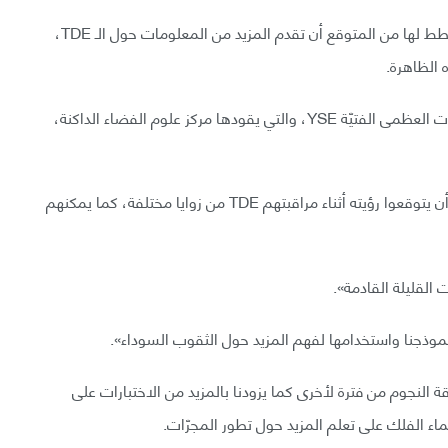
في السنوات القادمة، عدد من مشاريع المسوحات المخطط لها من المتوقع أن تقدم المزيد من المعلومات حول الـ TDE،
 الظاهرة.
هذه تتضمن المسوحات العابرة الخاصة بتجربة المستعرات العظمى الفتيّة YSE، والتي يقودها مركز علوم الفضاء الداكنة،
تبعًا لـ Dai، هذا النموذج الجديد يبين للعلماء ما يمكنهم أن يتوقعوا رؤيته أثناء مراقبتهم TDE من زوايا مختلفة، كما يمكنهم
القليلة القادمة».
 نموذجنا واستخدامها لفهم المزيد حول الثقوب السوداء».
 النجوم من فترة لأخرى كما يزودنا بالمزيد من الاختبارات على
اء الفلك على تعلم المزيد حول تطور المجرّات.