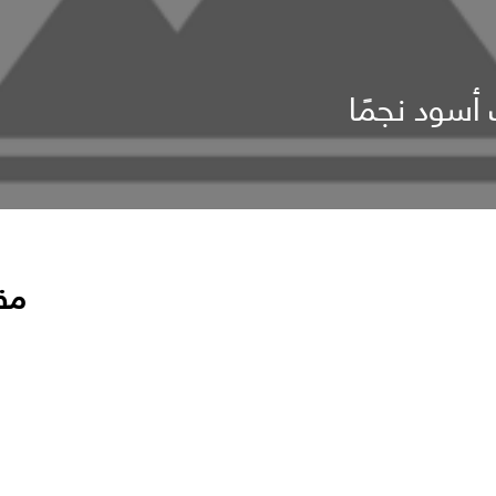
أسود نجمًا
مق