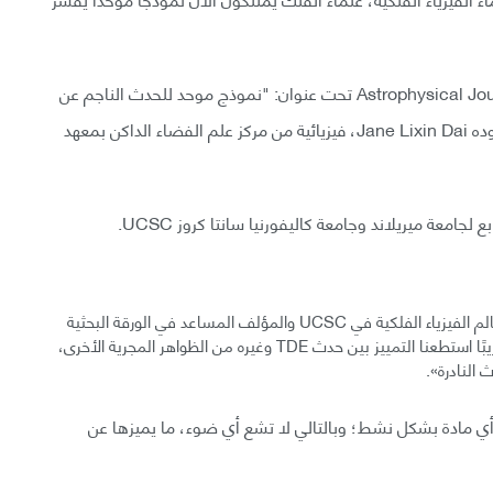
الدراسة التي نُشرت حديثًا في مجلة الفيزياء الفلكية Astrophysical Journal تحت عنوان: "نموذج موحد للحدث الناجم عن
التشوه النجمي بفعل قوة مد وجزر الثقوب السوداء" تقوده Jane Lixin Dai، فيزيائية من مركز علم الفضاء الداكن بمعهد
معة ميريلاند وجامعة كاليفورنيا سانتا كروز UCSC.
كما فسر Enrico Ramirez-Ruiz، بروفيسور علم الفلك وعالم الفيزياء الفلكية في UCSC والمؤلف المساعد في الورقة البحثية
في مؤتمر صحفي ل UCSC: «فقط في العقد الماضي تقريبًا استطعنا التمييز بين حدث TDE وغيره من الظواهر المجرية الأخرى،
 النادرة».
أي مادة بشكل نشط؛ وبالتالي لا تشع أي ضوء، ما يميزها عن