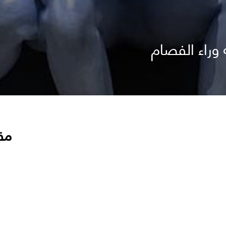
وراء الفصام
مق