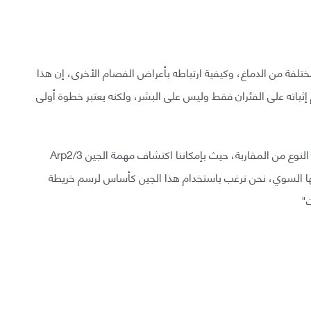
لآن بدراسة دور Arp2/3 في أجزاء مختلفة من الدماغ، وكيفية ارتباطه بأعراض الفصام الأخرى، إن هذا
 إثباته على الفئران فقط وليس على البشر، ولكنه يعتبر خطوة أولى
يقول سودرلينج" نحن متحمسون جداً حول استخدام هذا النوع من المقاربة، حيث بإمكاننا اكتشاف مهمة الجين Arp2/3
شكلها السوي، نحن نرغب باستخدام هذا الجين كأساس لرسم خريطة
ت"