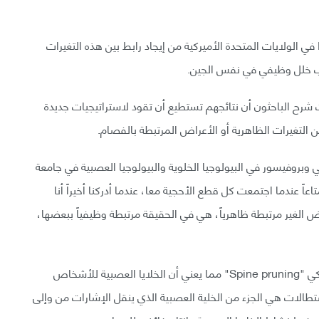
لكن قد تمكن باحثون من جامعة دوق Duke University في الولايات المتحدة الأميركية من إيجاد رابط بين هذه التغيرات
بب خلل وظيفي في نفس الجين.
اسة في مجلة Nature Neuroscience، حيث شرح الباحثون أن نتائجهم تستطيع أن تقود لاستراتيجيات جديدة
التغيرات الظاهرية أو الأعراض المرتبطة بالفصام.
Scott Soderli الباحث الرئيسي وبروفيسور في البيولوجيا الخلوية والبيولوجيا العصبية في جامعة
"كان أكثر الجوانب إمتاعاً عندما اجتمعت كل قطع الأحجية معا، عندما أدركنا أخيراً أنا
 كيم Hwan Kim أن هذه الأعراض الغير مرتبطة ظاهرياً، هي في الحقيقة مرتبطة وظيفياً ببعضها،
فما هي هذه الأعراض الثلاث ؟ الأول هو التقليم الشوكي "Spine pruning" مما يعني أن الخلايا العصبية للأشخاص
الات هي الجزء من الخلية العصبية الذي ينقل الإشارات من وإلى