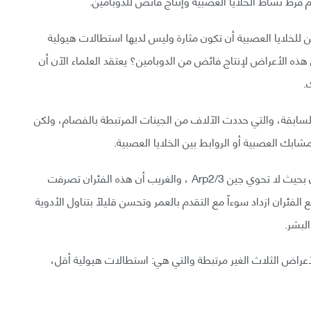
فرط نشاط الخلايا العصبية وإنتاج فائض للدوبامين.
لخلايا العصبية أن تكون مثارة وليس لديها استطالات هيولية
ن هذه الأعراض لإنتاج فائض من الدوبامين؟ يعتقد العلماء الآن أن
لسابقة، والتي حددت الآلاف من الجينات المرتبطة بالفصام، ولكن
لاختبار تأثير هذا الجين قام الباحثون بتعديل وراثي للفئران بحيث لا تحوي جين Arp2/3 ، والغريب أن هذه الفئران تصرفت
فئران ازداد سوءاً مع التقدم بالعمر وتحسن قليلاً بتناول الأدوية
لبشر.
الأعراض الثلاث الغير مرتبطة والتي هي: استطالات هيولية أقل،