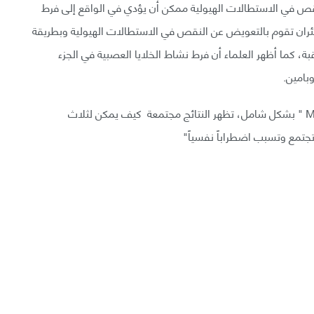
النقص في الاستطالات الهيولية ممكن أن يؤدي في الواقع إلى فرط
الفئران تقوم بالتعويض عن النقص في الاستطالات الهيولية وبطريقة
ة، كما أظهر العلماء أن فرط نشاط الخلايا العصبية في الجزء
وبامين.
تشرح سوزان سكوتي Susan Scutti ل Medical Dailey " بشكل شامل، تظهر النتائج مجتمعة كيف يمكن لثلاث
تمع وتسبب اضطراباً نفسياً"