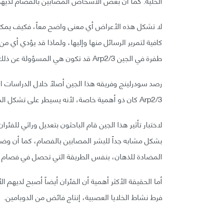
الخلية. كما أن بعض الأشخاص المصابين بالفصام لديهم 
لا تشكل هذه الأعراض أي معنى واضح معاً، فكيف يمكن ل
كافية لتمرير الرسائل منها وإليها، ولماذا قد يؤدي أي م
طفرة في الجين Arp2/3 قد تكون هي المسؤولة عن ذلك.
رصد سودرلينج وفريقه هذا الجين أصلاً خلال الدراسات ا
Arp2/3 كان ذو أهمية خاصة، لأنه يسيطر على تشكل المشابك العصبية أو الروابط بين الخلايا العصبية.
بشكل مشابه جداً للبشر المصابين بالفصام، كما أن وضع ال
المضادة للذهان، بنفس الطريقة التي تحصل في فصام ا
أما الحقيقة الأكثر أهمية أن الفئران أيضاً أصبح لديهم 
فرط نشاط الخلايا العصبية، إنتاج فائض من الدوبامين.