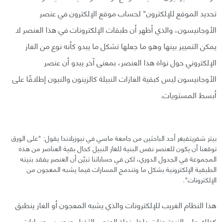
تحديد الموقع للإلكترون" لحساب موقع الإلكترون في عنصر
الأوجانيسون، والذي أظهر أن طبقات الإلكترونات في هذا العنصر لا
يمكن التمييز بينها وهو ما جعلها تشكل ما يبدو كأنه نوع من الغاز
الإلكتروني حول نواة هذا العنصر، بمعنى آخر يبدو أن عنصر
الأوجانيسون ليس كبقية الغازات النبيلة كالزينون والنيون إطلاقًا على
أبسط المستويات.
بيتر شفريتفيغر أحد الباحثين من جامعة ماسي في نيوزيلاندا يقول: "على الورق
توقعنا أن يكون للعنصر نفس البنية للغاز النبيل كحال بقية العناصر من هذه
المجموعة في الجدول الدوري، لكن في حساباتنا تبيّن أن العنصر يفقد بنيته
الطبقية الإلكترونية بشكل ما وتندمج المسارات فيما يشبه المعجون من
الإلكترونات".
هذا النظام الغريب للإلكترونات والذي يشبه المعجون أو الغاز ينطبق
كذلك على النيوترونات داخل نواة العنصر الثقيل وبحسب حسابات