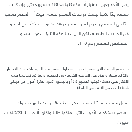
يجب الأخذ بعين الاعتبار أن هذه كلها محاكاة حاسوبية حتى وإن كانت
معقدة جدًا لكنها ليست دراسات للعنصر نفسه، حيث أن العنصر صعب
جدًا في التصنيع ويدوم لفترة قصيرة وهذا بدوره لا يمكنُنا من اختباره
في الحالات الطبيعية، لكن الآن لدينا هذه التنبؤات عن البنية و
الخصائص للعنصر رقم 118.
يستطيع العلماء الآن وضع التجارب ومحاولة وضع هذه الفرضيات تحت الاختبار
والتأكد منها، و هذه هي المرحلة القادمة من البحث، وربما قد تساعدنا هذه
الأفكار على معرفة كيفية تصنيع ذرة أوجانيسون تدوم لفترة أطول من ميللي
ثانية (1 جزء من الألف من الثانية).
يقول شفريتفيغر:" الحسابات هي الطريقة الوحيدة لفهم سلوك
العنصر باستخدام الأدوات التي نملكها حاليًا ولكنها أتاحت لنا اكتشافات
مثيرة".