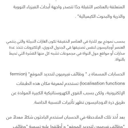
المتعلقة بالعناصر الثقيلة جدًا تتصدر واجهة أبحاث الفيزياء النووية
والذرية والبحوث الكيميائية" .
بحسب نموذج بور للذرة في العناصر الخفيفة تكون الغازات النبيلة والتي ينتمي
العنصر أوجانيسون لنفس تصنيفها في الجدول الدوري، الإلكترونات تتخذ عدة
مدارات أو مواقع حول النواة في مجموعات تشبه كل منها القشرة التي تحيط
بالنواة.
الحسابات المسماة بـ " وظائف فيرميون لتحديد الموقع" (fermion
localisation functions) تستخدم لمعرفة مكان هذه الطبقات
الإلكترونية، ولكن بسبب القوى الكهروستاتيكية الكبيرة المولدة عن
طريق ذرة الاوجانيسون تظهر تأثيرات النسبية الخاصة.
بعد أخذ تلك الملاحظة في الحسبان استخدم الباحثون شكلًا معدلًا من
"وظائف فيرميون لتحديد الموقع" و أطلقوا عليه تسمية "وظائف