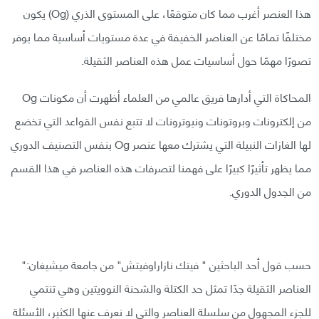
هذا العنصر أغرب مما كان متوقعًا، على المستوى الذري (Og) يكون
مختلفًا تمامًا عن العناصر الخفيفة في عدة مستويات أساسية مما يوفر
تصورًا مهمًا حول أساسيات عمل هذه العناصر الثقيلة.
المحاكاة التي أدارها فريق عالمي من العلماء أظهرت أن مكونات Og
من إلكترونات وبروتونات ونيوترونات لا تتبع نفس القواعد التي تخضع
لها الغازات النبيلة التي يشترك معها عنصر Og بنفس التصنيف الدوري
مما يظهر تأثيرًا كبيرًا على فهمنا لتصرفات هذه العناصر في هذا القسم
من الجدول الدوري.
حسب قول أحد الباحثين " فيتك نازاراوفيتش" من جامعة ميشيغان:"
العناصر الثقيلة جدًا تمثل حد الكتلة والشحنة النوويتين وهي تنتمي
للجزء المجهول من سلسلة العناصر والتي لا نعرف عنها الكثير، الأسئلة