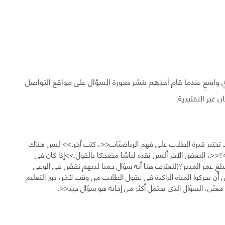
طاقٍ واسعٍ عندما قام أحدهم بنشر صورة السؤال على مواقع التواصل
ن غير التقليدية.
 لا تختبر قدرة الطلاب على فهم الرياضيّات<<، كتب آخر:>> ليس هناك
<<، البعض الآخر ألبس نقده لباسًا مضحكًا بالقول:>>إذا كان في
بلغ عمر المدير؟(لنعترف هنا أنه سؤال جميا لديهم نقصٌ في الوعي
 أن يحركوا المياه الراكدة في عقول الطلاب من وقتٍ لآخر، دور التعليم
يّن، السؤال الذي يحتمل أكثر من إجابة هو سؤال جيد<<.