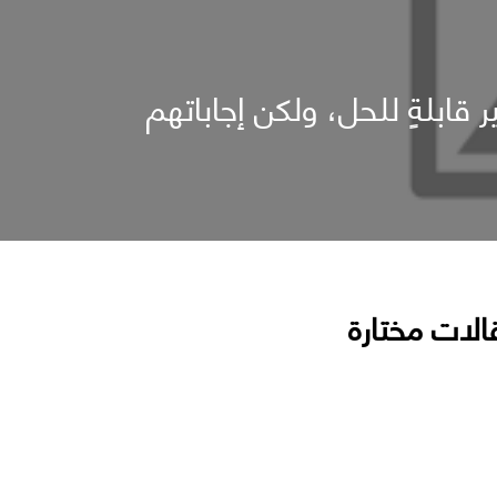
ابلةٍ للحل، ولكن إجاباتهم
الات مختارة