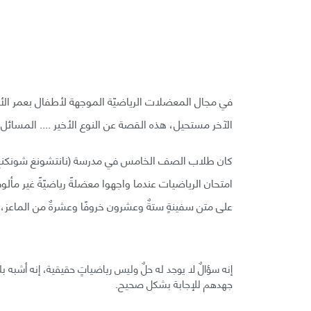
في مجال المعضلات الرياضيّة الموجهة لأطفال بعمر ال
الآخر مستحيل، هذه القصة عن النوع الأخير .... المسائل 
كان طلاب الصف الخامس في مدرسة (نانتشونغ شونكنغ) 
امتحان الرياضيات عندما واجهوا معضلةً رياضيّةً غير مألو
على متن سفينةٍ ستةٌ وعشرون خروفًا وعشرةٌ من الماعز، ك
إنه سؤالٌ لا يوجد له حلٌ وليس رياضياتٍ حقيقية، إنه أشبه بل
جهدهم للإجابة بشكل صحيح.