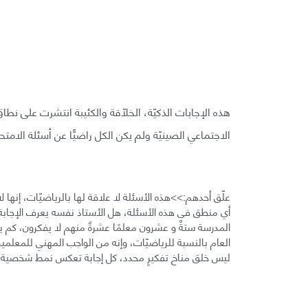
هذه الإجابات الذكيّة، الخلّاقة والكئيبة انتشرت على ن
الاجتماعي الصينيّة ولم يكن الكل راضيًّا عن أسئلة الامتحا
علّق أحدهم:>>هذه الأسئلة لا علاقة لها بالرياضيّات، إنها
أي منطق في هذه الأسئلة، هل الأستاذ نفسه يعرف الإجابة؟
المدرسة ستةٌ و عشرون معلمًا عشرةٌ منهم لا يفكرون، كم ي
العام بالنسبة للرياضيّات، وإنه من الواجب المهني للمعلمين
ليس خلق مناخ تفكيرٍ محدد، كل إجابة تعكس نمط شخصية مع