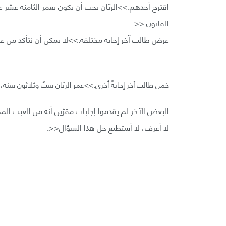
اقترح أحدهم:>>الربّان يجب أن يكون بعمر الثامنة عشر
القانون <<
عرض طالب آخر إجابة مختلفة:>>لا يمكن أن نتأكد من عمر ا
خمن طالب آخر إجابةً أخرى:>>عمر الربّان ستٌ وثلاثون سنة
البعض الآخر لم يقدموا إجابات مقرّين أنه من العبث المحاو
لا أعرف، لا أستطيع حل هذا السؤال<<.