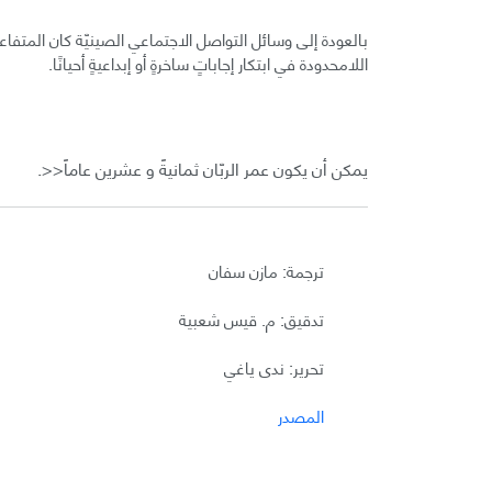
بالعودة إلى وسائل التواصل الاجتماعي الصينيّة كان المت
اللامحدودة في ابتكار إجاباتٍ ساخرةٍ أو إبداعيةٍ أحيانًا.
يمكن أن يكون عمر الربّان ثمانيةً و عشرين عاماً<<.
ترجمة: مازن سفان
تدقيق: م. قيس شعبية
تحرير: ندى ياغي
المصدر