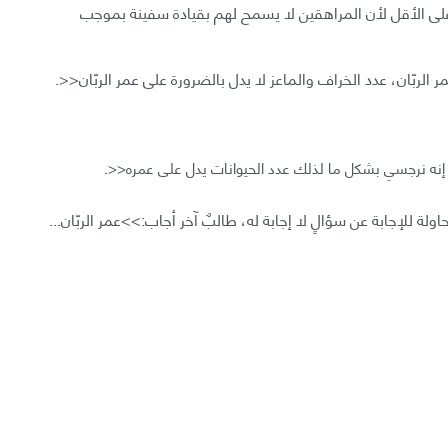
 على الأقل لأن المراهقين لا يسمح لهم بقيادة سفينة بموجب
لربّان، عدد الخراف والماعز لا يدل بالضرورة على عمر الربّان<<.
، إنه نرجسي بشكل ما لذلك عدد الحيوانات يدل على عمره<<.
لة للإجابة عن سؤالٍ لا إجابة له، طالبٌ آخر أجاب:>>عمر الربّان...