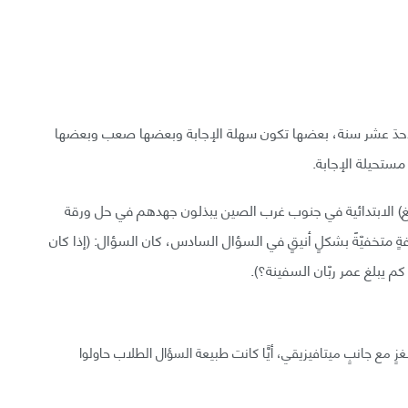
أحدَ عشر سنة، بعضها تكون سهلة الإجابة وبعضها صعب وبعضها
مستحيلة الإجابة.
الابتدائية في جنوب غرب الصين يبذلون جهدهم في حل ورقة
فةٍ متخفيّةً بشكلٍ أنيقٍ في السؤال السادس، كان السؤال: (إذا كان
م يبلغ عمر ربّان السفينة؟).
غزٍ مع جانبٍ ميتافيزيقي، أيًّا كانت طبيعة السؤال الطلاب حاولوا