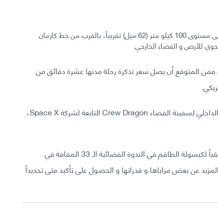
و سوف يكون على الركاب أن يسيروا على خُطاه، الصعود على مستوى 100 كيلو متر (62 ميل) تقريباً، بالقرب من خط كارمان
، فمن المتوقع أن يصل سعر تذكرة رحلة مدتها عشرة دقائق من
لكن على الأقل تعتبر نيو شيبارد فاخرة أكثر من التصميم الداخلي لسفينة الفضاء Crew Dragon التابعة لشركة Space X،
سوف تعرض Blue Origin الأسبوع القادم مجسماً حقيقياً لكبسولة الطاقم في الندوة الفضائية الـ 33 المقامة في
 وقتها أن نعرف المزيد عن بعض مزاياها و قدراتها و الحصول على تأكيد متى تحديداً