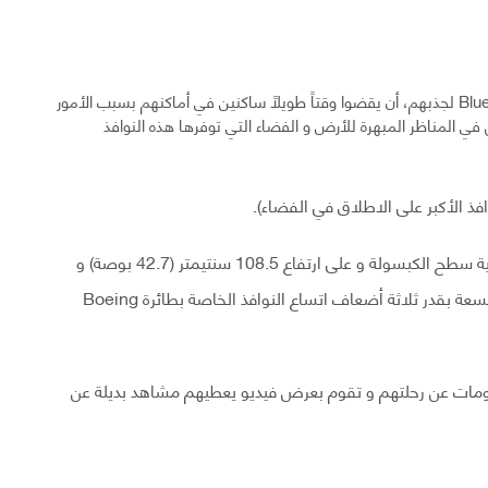
و بالطبع لا يريد سائحي الفضاء الذين تسعى شركة Blue Origin لجذبهم، أن يقضوا وقتاً طويلاً ساكنين في أماكنهم بسبب الأمور
 المناظر المبهرة للأرض و الفضاء التي توفرها هذه النوافذ
افذ الأكبر على الاطلاق في الفضاء).
فعلى حسب موقع الشركة، فإن هذه النوافذ تبلغ ثُلث بنية سطح الكبسولة و على ارتفاع 108.5 سنتيمتر (42.7 بوصة) و
عرض 72.6 سنتيمتر (28.6 بوصة) من القاعدة، و هي متسعة بقدر ثلاثة أضعاف اتساع النوافذ الخاصة بطائرة Boeing
مات عن رحلتهم و تقوم بعرض فيديو يعطيهم مشاهد بديلة عن