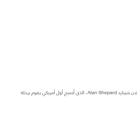
سمّيت كبسولة نيو شيبارد على اسم رائد الفضاء الكبير ألان شيبارد Alan Shepard، الذي أصبح أول أمريكي يقوم برحلة