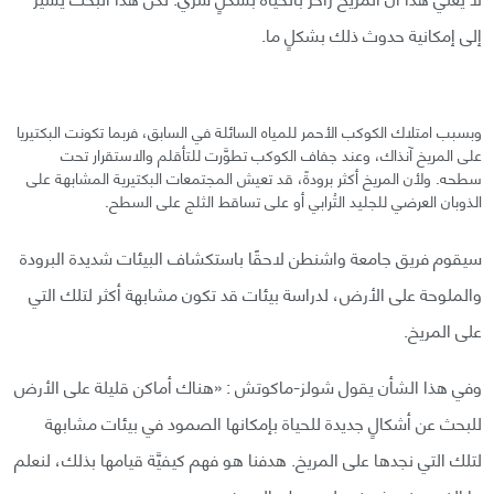
إلى إمكانية حدوث ذلك بشكلٍ ما.
وبسبب امتلاك الكوكب الأحمر للمياه السائلة في السابق، فربما تكونت البكتيريا
على المريخ آنذاك، وعند جفاف الكوكب تطوَّرت للتأقلم والاستقرار تحت
سطحه. ولأن المريخ أكثر برودةً، قد تعيش المجتمعات البكتيرية المشابهة على
الذوبان العرضي للجليد التُرابي أو على تساقط الثلج على السطح.
سيقوم فريق جامعة واشنطن لاحقًا باستكشاف البيئات شديدة البرودة
والملوحة على الأرض، لدراسة بيئات قد تكون مشابهة أكثر لتلك التي
على المريخ.
وفي هذا الشأن يقول شولز-ماكوتش : «هناك أماكن قليلة على الأرض
للبحث عن أشكالٍ جديدة للحياة بإمكانها الصمود في بيئات مشابهة
لتلك التي نجدها على المريخ. هدفنا هو فهم كيفيَّة قيامها بذلك، لنعلم