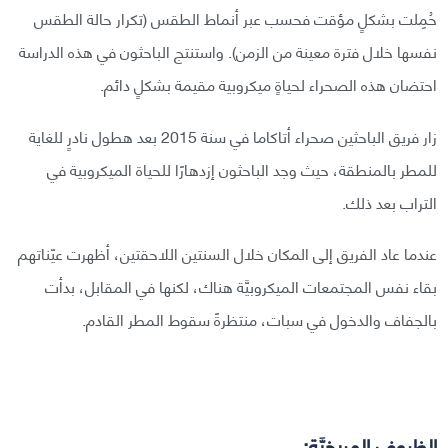
حُمِلت بشكلٍ مؤقت فحسب عبر أنماط الطقس (تكرار حالة الطقس
نفسها خلال فترة معينة من الزمن). واستنتج الباحثون في هذه الدراسة
احتضان هذه الصحراء لحياةٍ ميكروبية مقيمة بشكلٍ دائم.
زار فريق الباحثين صحراء أتاكاما في سنة 2015 بعد هطول نادرٍ للغاية
للمطر بالمنطقة، حيث وجد الباحثون إزدهارًا للحياة الميكروبية في
التراب بعد ذلك.
عندما عاد الفريق إلى المكان خلال السنتين اللاحقتين، أظهرت عيّناتهم
بقاء نفس المجتمعات الميكروبيَّة هناك، لكنها في المقابل، بدأت
بالجفاف والدخول في سبات، منتظرةً سقوط المطر القادم.
الظروف المريخيَّة: