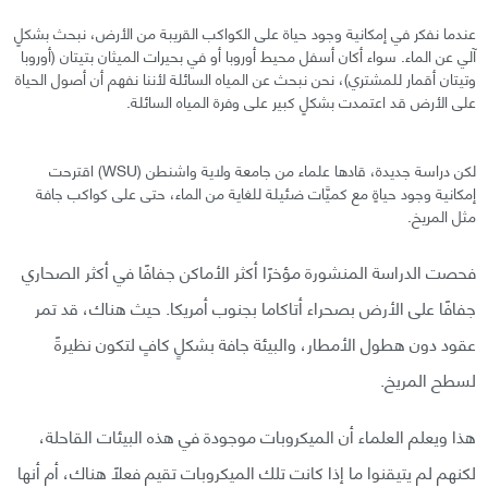
عندما نفكر في إمكانية وجود حياة على الكواكب القريبة من الأرض، نبحث بشكلٍ
آلي عن الماء. سواء أكان أسفل محيط أوروبا أو في بحيرات الميثان بتيتان (أوروبا
وتيتان أقمار للمشتري)، نحن نبحث عن المياه السائلة لأننا نفهم أن أصول الحياة
على الأرض قد اعتمدت بشكلٍ كبير على وفرة المياه السائلة.
لكن دراسة جديدة، قادها علماء من جامعة ولاية واشنطن (WSU) اقترحت
إمكانية وجود حياةٍ مع كميَّات ضئيلة للغاية من الماء، حتى على كواكب جافة
مثل المريخ.
فحصت الدراسة المنشورة مؤخرًا أكثر الأماكن جفافًا في أكثر الصحاري
جفافًا على الأرض بصحراء أتاكاما بجنوب أمريكا. حيث هناك، قد تمر
عقود دون هطول الأمطار، والبيئة جافة بشكلٍ كافٍ لتكون نظيرةً
لسطح المريخ.
هذا ويعلم العلماء أن الميكروبات موجودة في هذه البيئات القاحلة،
لكنهم لم يتيقنوا ما إذا كانت تلك الميكروبات تقيم فعلًا هناك، أم أنها