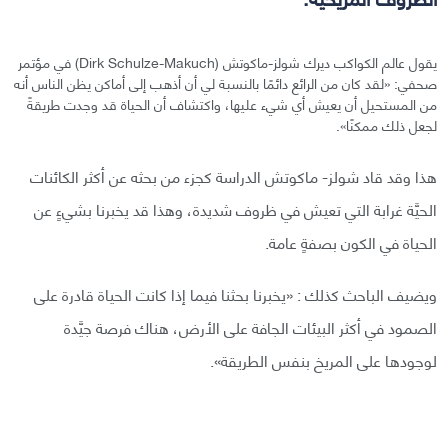
يقول عالم الكواكب ديرك شولز-ماكوتش (Dirk Schulze-Makuch) في مؤتمر
صحفي: «لقد كان من الرائع دائمًا بالنسبة لي أن أذهب إلى أماكن يظن الناس أنه
من المستحيل أن يعيش أي شيء عليها، واكتشاف أن الحياة قد وجدت طريقةً
لجعل ذلك ممكنًا».
هذا وقد قاد شولز- ماكوتش الدراسة كجزء من بحثه عن أكثر الكائنات
الحيَّة غرابة التي تعيش في ظروف شديدة، وهذا قد يخبرنا بشيءٍ عن
الحياة في الكون بصفةٍ عامة.
ويضيف الباحث كذلك : «يخبرنا بحثنا فيما إذا كانت الحياة قادرة على
الصمود في أكثر البيئات الجافة على الأرض، هناك فرصة جيَّدة
لوجودها على المريخ بنفس الطريقة».