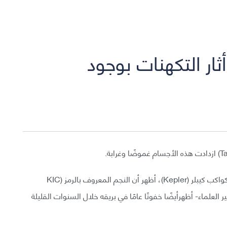
ثار التكهنات بوجود
في رصد تحليلي جديد لتلسكوب ناسا الفضائي وصائد الكواكب كيبلر (Kepler)، أظهر أن النجم المعروف بالرمز (KIC
 يحير العلماء- أظهرأيضًا خفوتًا عامًا في بريقه خلال السنوات القليلة