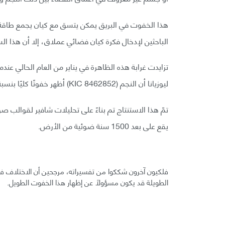
هذا الخفوت في البريق يمكن يتسق مع كيان يجمع طاقة
الباحثين لإدخال فكرة كيان فضائي عملاق، إلا أن هذا الس
ليوزيانا أن النجم (KIC 8462852) أظهر خفوتًا كليًا بنسبة 14% بين عامي 1890 و 1989.
تمّ هذا الاستنتاج تم بناءً على تحليلات شافير لقوالب 
يقع على بعد 1500 سنة ضوئية من الأرض.
فلكيون آخرون شككوا من تفسيراته، مرجحين أن الاختلاف في
الطويلة قد يكون مسؤولًا عن إظهار هذا الخفوت الطويل.