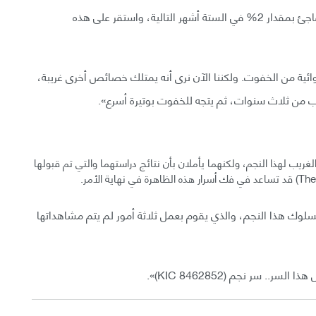
وجد مونتيت وسيمون أن النجم انخفض بريقه بشكل مفاجئ بمقدار 2% في الستة أشهر التالية، واستقر على هذه
ية من الخفوت. ولكننا الآن نرى أنه يمتلك خصائص أخرى غريبة،
 من ثلاث سنوات، ثم يتجه للخفوت بوتيرة أسرع».
لغريب لهذا النجم، ولكنهما يأملان بأن نتائج دراستهما والتي تم قبولها
لسلوك هذا النجم، والذي يقوم بعمل ثلاثة أمور لم يتم مشاهداتها
 سر نجم (KIC 8462852)».