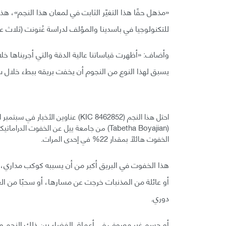
للتكنولوجيا في باسدينا والمؤلف لدراسة عُنونت (ثلاث 
وأضاف: «أظهرت قياساتنا عالية الدقة والتي أجريناها خلال
يسبق لهذا النوع من النجوم أن يخفت بريقه ببطء خلال سن
احتل هذا النجم (KIC 8462852) عناوين 
(Tabetha Boyajian) من جامعة ييل عن الخفوت 
الخفوت هائلًا بمقدار 22% في إحدى المرات.
هذا الخفوت في البريق أكبر من أن يسببه كوكب مداري، 
أو عائلة من المذنبات خرجت عن مسارها، أو سحبًا من ا
دوري.
أو جسم غير معروف في أعماق الفضاء بين ذلك النجم 