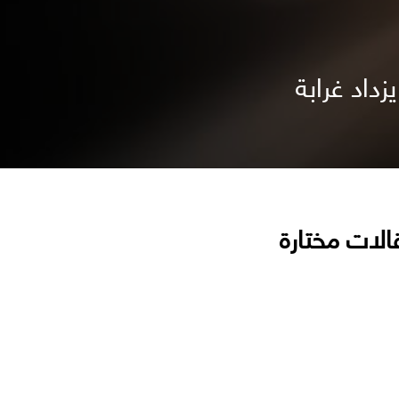
داد غرابة
الات مختارة