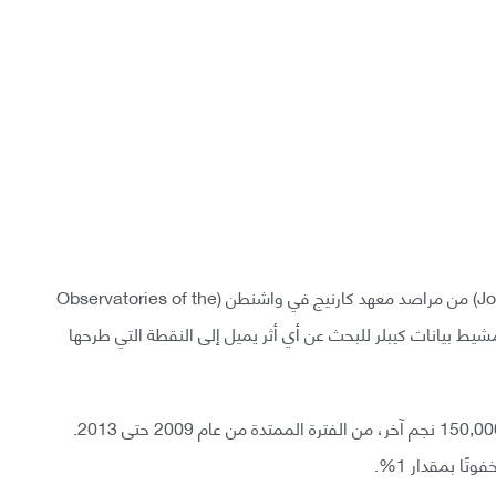
لهذا، قرر مونتيت وزميله جوشوا سيمون (Joshua Simon) من مراصد معهد كارنيج في واشنطن (Observatories of the
Carnegie Insti)، أن يقوما بتمشيط بيانات كيبلر للبحث عن أي أثر يميل إلى النقطة التي طرحها
قام تلسكوب كيبلر برصد (KIC 8462852) مع أكثر من 150,000 نجم آخر، من الفترة الممتدة من عام 2009 حتى 2013.
ًا بمقدار 1%.