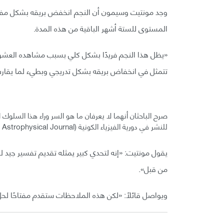
المستوى للستة أشهر الباقية من هذه المدة.
«يظل هذا النجم فريدًا بشكل كلي بسبب مشاهده العشوائ
تتمثل في انخفاض بريقه بشكل تدريجي وبطيء لما يقارب
صرح الباحثان أنهما لا يعرفان ما هو السر وراء هذا السلوك ا
للنشر في دورية الفيزياء الكونية (The Astrophysical Journal) قد تساعد في فك أسرار هذه الظاهرة في نهاية الأمر.
يقول مونتيت: «إنه لتحدي كبير يمثله تقديم تفسير جيد 
من قبل».
ويواصل قائلًا: «لكن هذه الملاحظات ستقدم مفتاحًا لحل هذا السر..