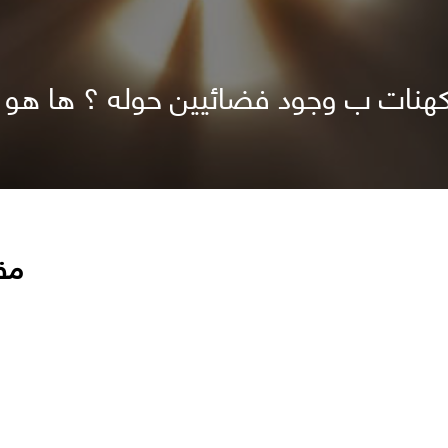
تكهنات ب وجود فضائيين حوله ؟ ها هو يز
مق