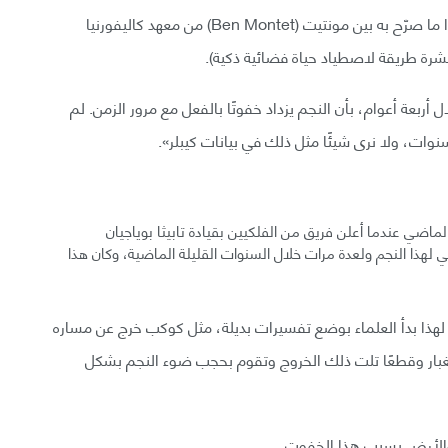
«مذهل حقًا هذا التغيّر الثابت في لمعان هذا النجم»، هذا ما صرّح به بين مونتيت (Ben Montet) من معهد كاليفورنيا
عشرة طريقة لاصطياد حياة فضائية ذكية).
 أربعة أعوام، بأن النجم يزداد خفوتًا بالفعل مع مرور الزمن. لم
وات، ولا نرى شيئًا مثل ذلك في بيانات كيبلر».
الأخبار في سبتمبر الماضي عندما أعلن فريق من الفلكيين بقيادة تابيثا بوياجيان
الدراماتيكي لهذا النجم ولعدة مرات خلال السنوات القليلة الماضية، وكان هذا
لهذا بدأ العلماء بوضع تفسيرات بديلة، مثل كوكب خرج عن مساره
لغبار وقطعًا تلت ذلك الخروج وتقوم بحجب ضوء النجم بشكل
والأرض يسبب هذا الخفوت.