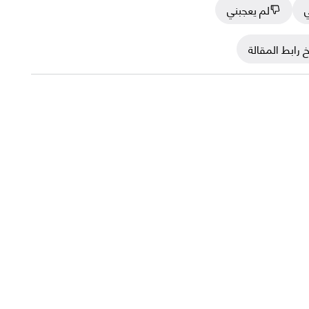
ي
لم يعجبني
 رابط المقالة