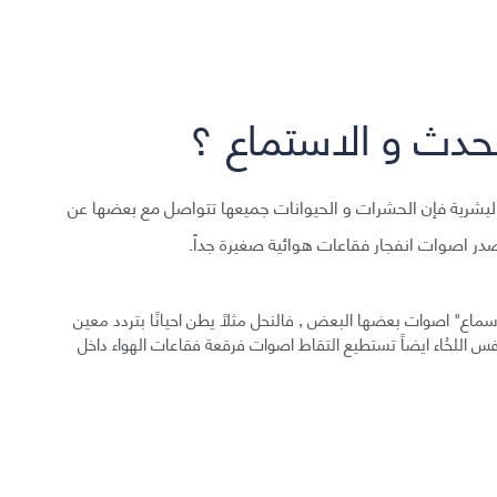
تحدث و الاستماع ؟
ذن البشرية فإن الحشرات و الحيوانات جميعها تتواصل مع بعضها عن
در اصوات انفجار فقاعات هوائية صغيرة جداً.
سماع" اصوات بعضها البعض , فالنحل مثلاً يطن احيانًا بتردد معين
فس اللحُاء ايضاً تستطيع التقاط اصوات فرقعة فقاعات الهواء داخل