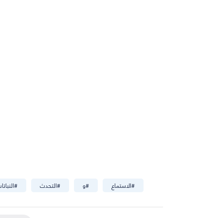
#
الاستماع
#
و
#
التحدث
#
النباتا