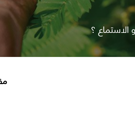
 الاستماع ؟
مق