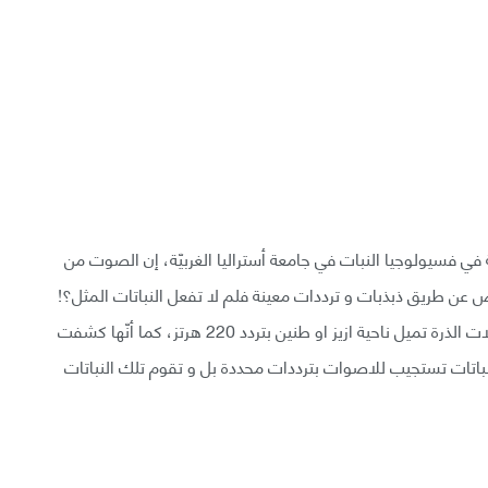
ونيكا جاجليانو (Monica Gagliano)، باحثة في فسيولوجيا النبات في جامعة أستراليا الغربيّة، إن الصوت من
ض عن طريق ذبذبات و ترددات معينة فلم لا تفعل النباتات المثل؟!
. أظهرت عدّة تجارب قامت بها جاجليانو و زملائها أن شتلات الذرة تميل ناحية ازيز او طنين بتردد 220 هرتز، كما أنّها كشفت
لنباتات تستجيب للاصوات بترددات محددة بل و تقوم تلك النباتات