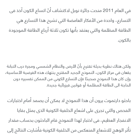
في العام 2011 منحت جائزة نوبل لاكتشاف أنّ اتساع الكون آخذ فى
التسارع، واحدة من الأفكار الغامضة التي تشرح هذا التسارع هي
الطاقة المظلمة والتي يعتقد بأنها تكون ثلاثة أرباع الطاقة الموجودة
بالكون.
ولكن هتاك نظرية بديلة تقترح بأنّ الأرض والنظام الشمسي ومجرة درب التبانة
يقعان في مركز الكون، النموذج الجديد المقترح ينتهك هذه الفرضية الأساسية،
وإن كان هذا النموذج صحيحًا فإن التسارع الكوني من الممكن تفسيره دون
الحاجة الى الطاقة المظلمة أو قوانين فيزيائية جديدة.
باحثو دارتموث يرون أن هذا النموذج لا يمكن أن يصمد أمام اختبارات
الفحص والتي تجرى على اشعاع الخلفية الكونية الذى يمثل بقايا
الانفجار العظيم، فى اختبار لهذا النموذج قام الباحثون بحساب مقدار
تأثر الوهج للاشعاع المنعكس من الخلفية الكونية فأشارت النتائج إلى