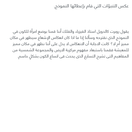
عكس التنبؤات التي قام بإعطائها النموذج.
يقول روبرت كالدويل استاذ الفيزياء والفلك أننا قمنا بوضع امرأة للكون في
النموذج الذي نقترحه وسألنا إذا ما اذا كان انعكاس الإشعاع سيظهر في مكان
مميز أم لا؟ كانت الاجابة أن الانعكاس لا يدل على أننا نظهر في مكان مميز
للمعيشة فقمنا باستبعاد مفهوم مركزية الارض والمجموعة الشمسية من
المفاهيم التى تشرح التسارع الذى يحدث فى اتساع الكون بشكلٍ حاسم.