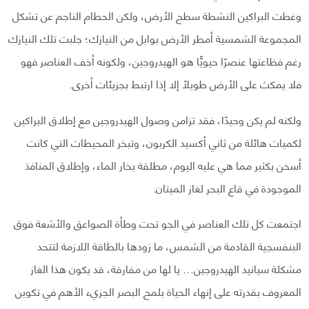
وغطت البراكين النشطة سطح الأرض، ولكن الحطام الناجم عن تشكل
المجموعة الشمسية أمطر الأرض بوابل من النيازك؛ جلبت تلك النيازك
رغم فظاعتها عنصرًا حيويًّا هو الهيدروجين، ولكونه أخف العناصر فهو
فلا يمكث على الأرض طويلًا إلا إذا ارتبط بجزيئات أخرى.
ولكنه لم يكن وحيدًا، فقد تزامن وصول الهيدروجين مع إطلاق البراكين
لكميات هائلة من ثاني أكسيد الكربون، وتبخر المحيطات التي كانت
أسخن بكثير مما هي عليه اليوم، مطلقة بخار الماء، وإطلاق المنافذ
الموجودة في قاع البحر لغاز الميتان.
اجتمعت كل تلك العناصر في الجو تحت وطأة الصواعق والأشعة فوق
البنفسجية القادمة من الشمس، ما زودها بالطاقة اللازمة لتتحد
مشكلة سيانيد الهيدروجين… يا لها من مفارقة، قد يكون هذا الغاز
المعروف بقدرته على إنهاء الحياة بلمح البصر الجزيء الأهم في تكوين