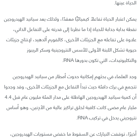
الحياة عينها.
يمكن اعتبار الحياة تفاعلًا كيميائيًّا معقدًا، ولذلك يعد سيانيد الهيدروجين
نقطة بداية جذابة للحياة إذا ما نظرنا إلى قدرته على التفاعل الذاتي،
علاوة على تفاعله مع الجزيئات الأخرى، كالفورم ألدهيد، لإنتاج جزيئات
حيوية تشكل اللبنة الأولى للأسس النتروجينية وسكر الريبوز
والنكليوتيدات، التي تكون بدورها RNA.
وجد العلماء في بحثهم إمكانية حدوث أمطار من سيانيد الهيدروجين
تتجمع في برك دافئة حيث تبدأ التفاعل مع الجزيئات الأخرى، وقد وجدوا
أن كمية سيانيد الهيدروجين الهاطلة على مدار المئة مليون عام قبل 4.4
مليار عام مضى كانت كافية لخلق تراكيز عالية من الأدِنين، وهو أساس
نتروجيني يدخل في تركيب RNA.
أخيرًا، توقفت النيازك عن السقوط ما خفض مستويات الهيدروجين،