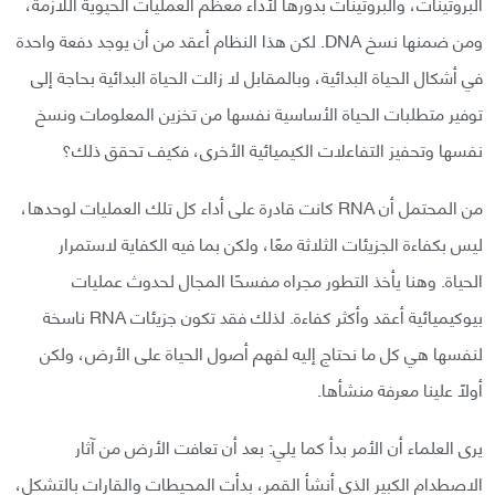
البروتينات، والبروتينات بدورها لأداء معظم العمليات الحيوية اللازمة،
ومن ضمنها نسخ DNA. لكن هذا النظام أعقد من أن يوجد دفعة واحدة
في أشكال الحياة البدائية، وبالمقابل لا زالت الحياة البدائية بحاجة إلى
توفير متطلبات الحياة الأساسية نفسها من تخزين المعلومات ونسخ
نفسها وتحفيز التفاعلات الكيميائية الأخرى، فكيف تحقق ذلك؟
من المحتمل أن RNA كانت قادرة على أداء كل تلك العمليات لوحدها،
ليس بكفاءة الجزيئات الثلاثة معًا، ولكن بما فيه الكفاية لاستمرار
الحياة. وهنا يأخذ التطور مجراه مفسحًا المجال لحدوث عمليات
بيوكيميائية أعقد وأكثر كفاءة. لذلك فقد تكون جزيئات RNA ناسخة
لنفسها هي كل ما نحتاج إليه لفهم أصول الحياة على الأرض، ولكن
أولًا علينا معرفة منشأها.
يرى العلماء أن الأمر بدأ كما يلي: بعد أن تعافت الأرض من آثار
الاصطدام الكبير الذي أنشأ القمر، بدأت المحيطات والقارات بالتشكل،