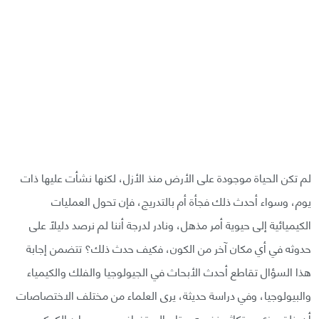
لم تكن الحياة موجودة على الأرض منذ الأزل، لكنها نشأت عليها ذات
يوم، وسواء أحدث ذلك فجأة أم بالتدريج، فإن تحول العمليات
الكيميائية إلى حيوية أمر مذهل، ونادر لدرجة أننا لم نرصد دليلًا على
حدوثه في أي مكان آخر من الكون، فكيف حدث ذلك؟ تتضمن إجابة
هذا السؤال تقاطع أحدث الأبحاث في الجيولوجيا والفلك والكيمياء
والبيولوجيا، وفي دراسة حديثة، يرى العلماء من مختلف الاختصاصات
أن خلق جزيء متكاثر بنفسه يحتاج إلى تضافر جميع موارد الكوكب،