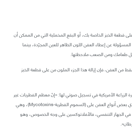
لى قطعة الخبز الخاصة بك، أو البقع المخملية التي من الممكن أن
لمسؤولة عن إعطاء العفن اللون الظاهر للعين المجرّدة، بينما
خل طعامك ومن الصعب ملاحظتها.
قط من العفن، فإن إزالة هذا الجزء الملون من على قطعة الخبز
الخبيرة الفنية في وزارة الزراعة الأمريكية في تسجيل صوتي لها: «إنّ معظم الفطريات غير
ضارة، إلا أنّ بعضها خطير!»، وأتبعت حديثها قائلةً: «تحتوي بعض أنواع العفن على (السموم الفطرية-Mycotoxins)، وهي
 في الجهاز التنفسي، فالأفلاتوكسين على وجه الخصوص، وهو
طان».