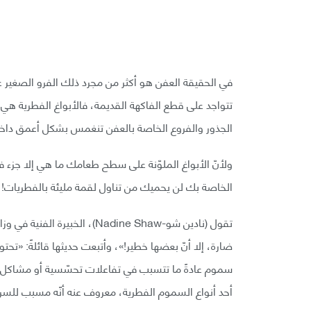
في الحقيقة العفن هو أكثر من مجرد ذلك الفرو الصغير ع
تتواجد على قطع الفاكهة القديمة، فالأبواغ الفطرية هي ا
الجذور والفروع الخاصة بالعفن تنغمس بشكل أعمق دا
ولأنّ الأبواغ الملوّنة على سطح طعامك ما هي إلا جزء ف
الخاصة بك لن يحميك من تناول لقمة مليئة بالفطريات!
تقول (نادين شو-Nadine Shaw)، 
سموم عادةً ما تتسبب في تفاعلات تحسّسية أو مشاكل
أحد أنواع السموم الفطرية، معروف عنه أنّه مسبب للسر