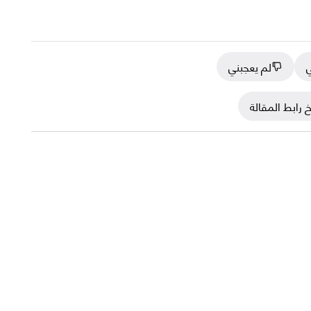
ي
لم يعجبني
 رابط المقالة