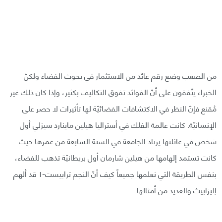
من الصعب وضع رقم عائد من الاستثمار في بحوث الفضاء ولكنّ
الخبراء يتّفقون على أنّ الفوائد تفوق التكاليف بكثير، وإذا كان ذلك غير
مُقنع فإنّ النظر في الاكتشافات الفضائيّة لها تأثيرات لا حصر على
الإنسانيّة. كانت عالمة الفلك في أستراليا هيلين ماينارد سيزلي أول
شخص في عائلتها يرتاد الجامعة في السنة السابعة من عمرها حيث
كانت تستمد إلهامها من هيلين شارمان أول بريطانيّة تذهب للفضاء،
بنفس الطريقة التي نعلمها جميعاً كيف أنّ النجم ترابيست-١ قد ألهم
إليزابيث والعديد من أمثالها.