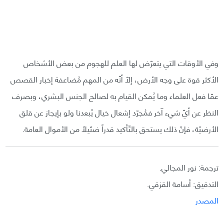
وفي الأوقات التي يتعرّض لها العلم للهجوم من بعض الأشخاص
الأكثر قوة على وجه الأرض، إلّا أنّه من المهم مُضاعفة إخبار القصص
عمّا فعل العلماء وما يُمكن القيام به لصالح الجنس البشري، وبصرف
النظر عن أيّ شيء آخر فمُجرّد إشعال خيال يُبعدنا ولو بإيجاز عن قلق
الأرضيّة، فإنّ ذلك يستحق بالتّأكيد قدراً ضئيلاً من الأموال العامة.
ترجمة: نور المجالي.
التدقيق: أسامة القزقي.
المصدر