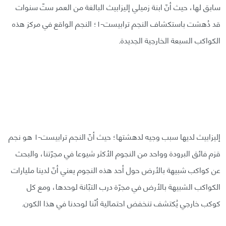
سابق لها، حيث أنّ ابنة زميلي إليزابيث البالغة من العمر ستّ سنوات
قد دُهشت باستكشاف النجم ترابيست-١؛ النجم الواقع في مركز هذه
الكواكب السبعة الخارجية الجديدة.
إليزابيث لديها سبب وجيه لدهشتها؛ حيث أنّ النجم ترابيست-١ هو نجم
قزم فائق البرودة وواحد من النجوم الأكثر شيوعا في مجرّتنا، والبحث
عن كواكب شبيهة بالأرض حول أحد هذه النجوم يعني أنّ لدينا مليارات
الكواكب الشبيهة بالأرض في مجرّة درب التبّانة لوحدها، ومع كل
كوكب خارجي يُكتشف تنخفض احتمالية أنّنا لوحدنا في هذا الكون.