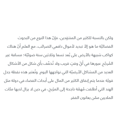
ولكن بالنسبة للكثير من المنتقِدين، فإنّ هذا النوع من البحوث
الفضائيّة ما هو إلّا تبديد لأموال دافعي الضرائب، مع العلم أنّ هناك
كواكب شبيهة بالأرض على بُعد تسعا وثلاثين سنة ضوئيّة؛ مسافة غير
المُرجّح عبورها في أيّ وقتٍ قريب ولا تُخفّف بأي شكل من الأشكال
العديد من المشاكل الأرضيّة التي نواجهها اليوم. وتُعتبر هذه نقطة جدل
قويّة عندما يتم إنفاق الكثير من المال على أبحاث الفضاء في دولة مثل
الهند التي أطلقت مُهمّة ناجحة إلى المرّيخ، في حين لا يزال لديها مئات
الملايين ممّن يعانون الفقر.