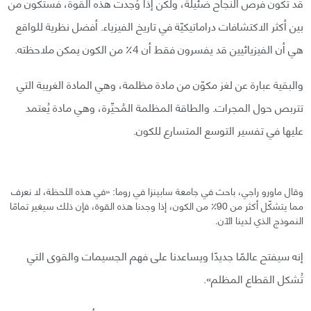
قد تكون فرص النجاح ضئيلة، ولكن إذا وُجدت هذه القوة، فستكون من
بين أكثر الاكتشافات دراماتيكيّة في تاريخ الفيزياء. أفضل نظرية للواقع
هي أن الفيزيائيين قد يفسرون فقط أن 4٪ من الكون يمكن ملاحظته.
والبقية عبارة عن لغز مكوّن من مادة مظلمة، وهي المادة الغريبة التي
تتربص حول المجرات. والطاقة المظلمة المُحيِّرة، وهي مادة يُعتمد
عليها في تفسير التوسع المتسارع للكون.
وقال ماورو راجي، باحث في جامعة سابينزا في روما: «في هذه اللحظة، لا نعرف
مما يتشكّل أكثر من 90٪ من الكون، إذا وجدنا هذه القوة، فإن ذلك سيغير تمامًا
النموذج الذي لدينا الآن.
إنه سيفتح عالمًا جديدًا ويساعدنا على فهم الجسيمات والقوى التي
تُشكل القطاع المظلم».