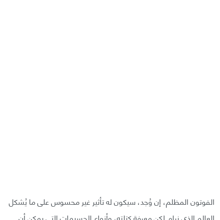
الفوتون المظلم، إن وُجد، سيكون له تأثير غير محسوس على ما يُشكل
العالم الذي نراه. لكن معرفة كتلته، وأنواع الجسيمات التي يمكن أن