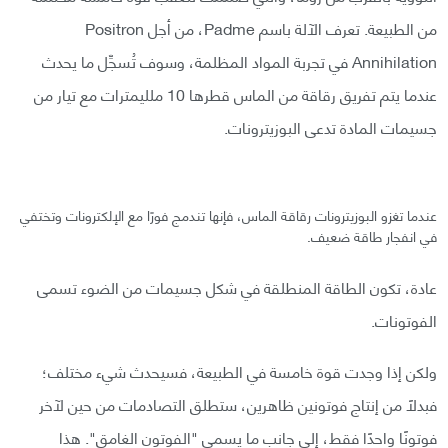
من الطبيعة. تعرف الآلة باسم Padme، من أجل Positron
Annihilation في تجربة المواد المظلمة، وسوف تُسجِّل ما يحدث
عندما يتم تفريق رقاقة من الماس قطرها 10 ملليمترات مع تيار من
جسيمات المادة تدعى البوزيترونات.
عندما تغزو البوزيترونات رقاقة الماس، فإنها تندمج فورًا مع الإلكترونات وتختفي
في انفجار طاقة ضعيف.
عادة، تكون الطاقة المنطلقة في شكل جسيمات من الضوء تسمى
الفوتونات.
ولكن إذا وجدت قوة خامسة في الطبيعة، فسيحدث شيء مختلف؛
فبدلًا من إنتاج فوتونين ظاهرين، ستطلق التصادمات من حين لآخر
فوتونًا واحدًا فقط، إلى جانب ما يسمى "الفوتون الغامق". هذا