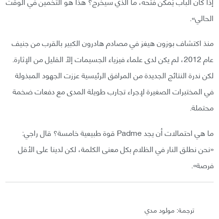
إذا كان الباب يُمكن فتحه، ما الذي سيخرج؟ هذا هو التخمين في الوقت
الحالي».
منذ اكتشاف بوزون هيغز في مصادم هادرون الكبير بالقرب من جنيف
عام 2012، لم يكن لدى علماء فيزياء الجسيمات إلّا القليل من الإثارة.
لكن ندرة النتائج الجديدة من المرافق الرئيسية عززت الجهود المبذولة
في المختبرات الصغيرة لإجراء تجارب طويلة المدى مع دفعات ضخمة
محتملة.
ما هي احتمالات أن يجد Padme قوة طبيعية خامسة؟ قال راجي:
«نحن نطلق النار في الظلام بكل معنى الكلمة، لكن لدينا على الأقل
فرصة».
ترجمة: مولود مدي