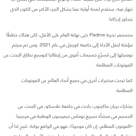
تنهار فيه، ستقدم لمحة أولية عما يشكل الجزء الأكبر من الكون الذي
يتجاوز إدراكنا.
ستستمر تجربة Padme حتى نهاية العام على الأقل، لكن هناك خططًا
مؤقتة لنقل الأداة إلى جامعة كورنيل في عام 2021. ومن ثم سيتم
توصيلها إلى مُسرِّع جسيمات أقوى من إيطاليا لتوسيع نطاق البحث عن
الفوتونات المظلمة.
كما تبحث مختبرات أخرى في جميع أنحاء العالم عن الفوتونات
المظلمة.
يشارك بريان ماكينون، باحث في جامعة غلاسكو، في البحث عن
الجسيم في منشأة تسريع توماس جيفرسون الوطنية في فرجينيا.
«الفوتون المظلم، إن كان موجودًا، فهو في الواقع بوابة، تتيح لنا أن
ننظر إلى القطاع المظلم لنرى ما يحدث. لن تفتح الأبواب المغلقة،