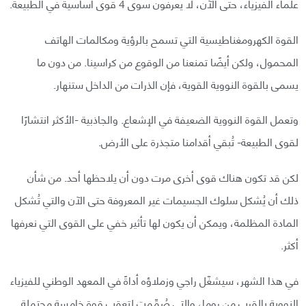
علماء الفيزياء، حتى الآن، لا يعرفون سوى 4 قوى أساسية في الطبيعة.
القوة الكهرومغناطيسية التي تسمح بالرؤية ومكالمات الهاتف
المحمول، ولكن أيضًا تمنعنا من الوقوع من كراسينا. من دون ما
يسمى بالقوة النووية القوية، فإن الذرات من الداخل ستنهار.
وتعمل القوة النووية الضعيفة في الإشعاع. والجاذبية -الأكثر انتشارًا
لقوى الطبيعة- تُبقي أقدامنا متجذرة على الأرض.
لكن قد تكون هناك قوى أخرى مرت دون أن يلاحظها أحد. من شأن
ذلك أن يُشكل سلوك الجسيمات غير المعروفة حتى الآن والتي تُشكل
المادة المظلمة، ويمكن أن يكون لها تأثير خفي على القوى التي نعرفها
أكثر.
في هذا الشهر، سيشغّل راجي وزملاؤه أداةً في المعهد الوطني للفيزياء
النووية بالقرب من روما، والتي صُمِّمت لتعقب قوة خامسة محتملة