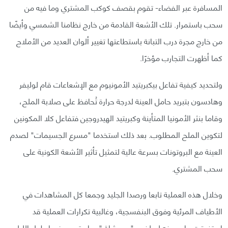
المسافرة عبر الفضاء- تقوم بقصف كوكب ‏المشتري وما فيه من
سحب باستمرار.‏ تلك الأشعة القادمة من خارج نظامنا الشمسي وأيضًا
من خارج مجرة درب التبانة باستطاعتها تغيير ‏ألوان العديد من الأملاح
كما أظهرت التجارب مؤخرًا.‏
ولتحديد كيفية تفاعل بيكبريتيد الأمونيوم مع الإشعاعات قام لوليفر
وهادسون بتبريد حامل ‏العينة لدرجة حرارة تُحافظ على صلابة الملح،
وقاما بنثر الأمونيا المتأينة وكبريتيد الهيدروجين ‏فتفاعل كلا المكونين
لتكوين الملح المطلوب.‏ بعد ذلك استخدما "مسرع الجسيمات" لصدم
العينة مع البروتونات بسرعة عالية لتمثيل تأثير الأشعة الكونية على
سحب المشتري.‏
وخلال هذه العملية تابعا ورصدا الجليد وجمعا كل المشاهدات في
الأطياف المرئية ‏وفوق البنفسجية، وغالبية تكرارات العملية قد
استغرقت ما وصفه لويلفر بـ "يومٍ ‏شاق"، واستمر بعضها طول الليل.‏