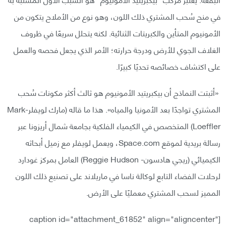
في منح سُحب المشتري ذلك ‏اللون، وهو نوع من الأملاح يتكون من
الأمونيوم المتأين والكبريتات الثنائية. لكنه يتحلل سريعًا في ‏ظروف
الغلاف الجوي للأرض ودرجة حرارته؛ الأمر الذي يجعل فحصه والعمل
على اكتشاف خصائصه ‏تحديًا كبيرًا.‏
‏ «أثبتت النماذج أن بيكبريتيد الأمونيوم هو ثالث أكثر مكونات سُحب
المشتري تواجدًا بعد الأمونيا والمياه». هذا ما قاله (مارك لويفلر-Mark
Loeffler) المتخصص في الكيمياء الفلكية بجامعة شمال أريزونا عبر
رسالة بريدية لموقع Space.com، ويعمل لويفلر مع زميل أبحاثه
الكيميائي (ريجي هادسون- Reggie Hudson) العامل بمركز غودارد
لرحلات الفضاء التابع لوكالة ناسا في ‏ماريلاند على تصنيع ذلك اللون
المميز لسحب المشتري معمليًا على ‏الأرض‏.
[caption id="attachment_61852" align="aligncenter"