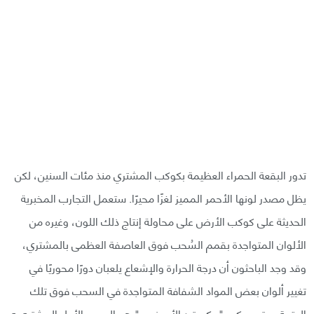
تدور البقعة الحمراء العظيمة بكوكب المشتري منذ مئات السنين، لكن
يظل مصدر لونها الأحمر المميز لغزًا محيرًا.‏ ستعمل التجارب المخبرية
الحديثة على كوكب الأرض على محاولة إنتاج ذلك اللون، وغيره من
الألوان المتواجدة بقمم السُحب ‏فوق العاصفة العظمى بالمشتري،
وقد وجد الباحثون أن درجة الحرارة ‏والإشعاع يلعبان دورًا محوريًا في
تغيير ألوان بعض المواد الشفافة المتواجدة في السحب فوق تلك
‏البقعة.‏ يعتبر مركب "بيكبريتيد الأمونيوم" هو السبب الأول المشتبه به