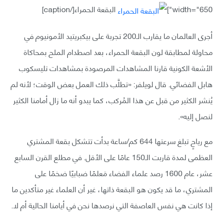
width="650"]
البقعة الحمراء[/caption]
أجرى العالمان ما يقارب الـ200 تجربة على بيكبريتيد الأمونيوم في
محاولة لمطابقة لون البقعة الحمراء، بعد اصطدام الملح بمحاكاة
الأشعة الكونية قارنا المشاهدات المرصودة بمشاهدات تليسكوب
‏هابل الفضائي.‏ ‏قال لويلفر: «تطلَّب ذلك العمل بعض الوقت؛ لأنه لم
يُنشر الكثير من قبل عن هذا المُركب، كما يبدو أنه ما زال أمامنا ‏الكثير
لنصل إليه».‏
مع رياحٍ تبلغ سرعتها 644 كم/ساعة بدأت تتشكل بقعة المشتري
العظمى لمدة قاربت ‏الـ150 عامًا على الأقل.‏ في مطلع القرن السابع
عشر، عام 1600 رصد علماء الفضاء مَعلمًا ضبابيًا ضخمًا على
المشتري، ما قد ‏يكون هو البقعة ذاتها، غير أن العلماء غير متأكدين ما
إذا كانت هي نفس العاصفة التي نرصدها نحن في ‏أيامنا الحالية أم لا.‏