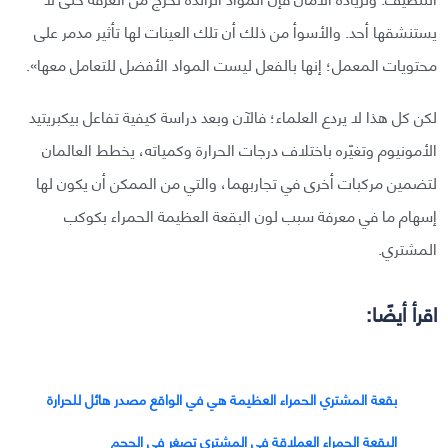
يستنشقها أحد. والأسوأ من ذلك أن تلك العينات لها ‏تأثير مدمر على
محتويات المعمل؛ إنها بالفعل ليست المواد الأفضل للتعامل معها».
‎لكن كل هذا لا يردع العلماء؛ فالآن وبعد دراسة كيفية تفاعل بيكبريتيد
الأمونيوم وتغيّره باختلاف ‏درجات الحرارة وكمياته، يخطط العالمان
لتضمين مركبات أخرى في تجاربهما، والتي من الممكن أن ‏يكون لها
إسهام ما في معرفة سبب لون البقعة العظيمة الحمراء بكوكب
المشتري.
اقرأ أيضًا:
بقعة المشتري الحمراء العظيمة هي في الواقع مصدر هائل للحرارة
البقعة الحمراء العملاقة في المشتري تصغر في الحجم