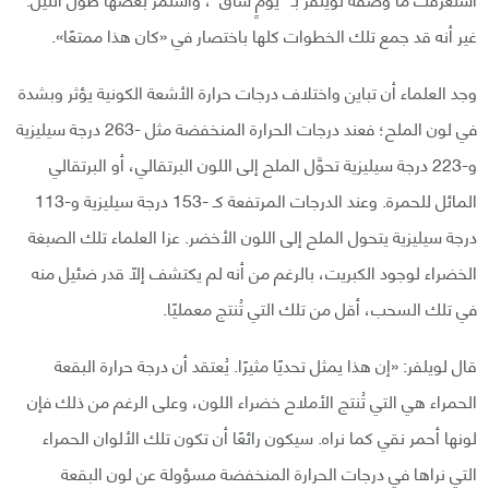
غير أنه قد جمع تلك الخطوات كلها باختصار في «كان هذا ممتعًا».‏
وجد العلماء أن تباين واختلاف درجات حرارة الأشعة الكونية يؤثر وبشدة
في لون الملح؛ فعند درجات الحرارة المنخفضة مثل -263 درجة سيليزية
و-223 درجة ‏سيليزية تحوَّل الملح إلى اللون البرتقالي، أو البرتقالي
المائل للحمرة.‏ وعند الدرجات المرتفعة كـ -153 درجة سيليزية و-113
درجة سيليزية يتحول الملح إلى اللون الأخضر.‏ عزا العلماء تلك الصبغة
الخضراء لوجود الكبريت، بالرغم من أنه لم يكتشف إلّا قدر ضئيل منه
في تلك السحب، أقل من تلك التي تُنتج معمليًا.‏
قال لويلفر: «‏إن هذا يمثل تحديًا مثيرًا. يُعتقد أن درجة حرارة البقعة
الحمراء هي التي تُنتج الأملاح خضراء اللون، وعلى الرغم من ذلك فإن
لونها أحمر نقي كما نراه‏. سيكون رائعًا أن تكون تلك الألوان الحمراء
التي نراها في درجات الحرارة المنخفضة مسؤولة عن ‏لون البقعة