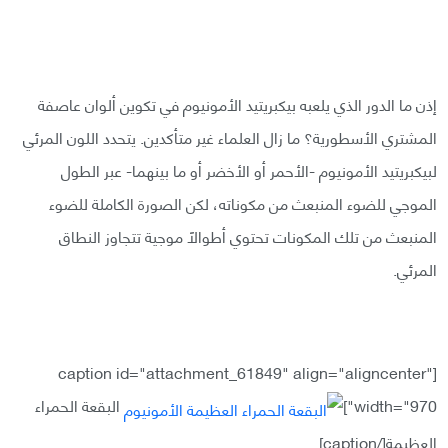
إذن ما الدور الذي يلعبه بيكبريتيد الأمونيوم في تكوين ألوان عاصفة
المشتري الأسطورية؟ ما زال العلماء غير متأكدين.‏ يتحدد اللون المرئي
لبيكبريتيد الأمونيوم -الأحمر أو الأخضر أو ما بينهما- عبر ‏‏الطول
الموجي للضوء المنبعث من مكوناته، لكن الصورة الكاملة للضوء
المنبعث من تلك المكونات ‏تحتوي أطوالًا موجية تتجاوز النطاق
المرئي.‏
‏ ‏
[caption id="attachment_61849" align="aligncenter"
width="970"]
البقعة الحمراء
العظيمة[/caption]