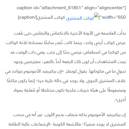
[caption id="attachment_61851" align="aligncenter"
width="650"]
كوكب المشتري[/caption]
بدأت العاصفة في الآونة الأخيرة بالانكماش والتقلص حتى بلغت
عرض كوكب أرضٍ واحد، ‏بينما كانت تُقدر سابقًا بمساحة ثلاثة كواكب
من كوكبنا في اصطفافٍ عرضي جنبًا إلى جنب.‏ وفي ذات الوقت قد
بينت المشاهدات أن لون تلك البقعة آخذٌ بالتغير؛ مفترضين وجود
تحولٍ ما ‏في مكوناتها.‏ يقول لويفلر: ‏«إن بيكبريتيد الأمونيوم يتواجد في
غلاف المشتري الجوي. ولا يوجد في حالة غازية حرة؛ إنما يكون مكثفًا
ومضغوطًا على هيئة حبيبات ملحية تكون ‏مختلطة أو مُغلفة بمواد
أخرى»‏.
إن بيكبريتيد الأمونيوم بذاته شفاف عديم اللون، غير أنه في سحب
المشتري لا يوجد منفردًا؛ فالأشعة الكونية -الإشعاعات عالية الطاقة