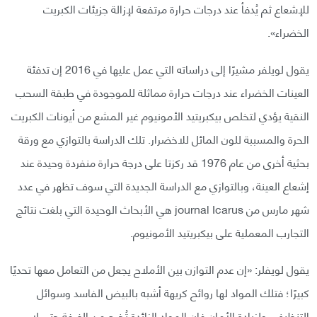
للإشعاع ثم يُدفأ عند درجات حرارة مرتفعة ‏لإزالة جزيئات الكبريت
الخضراء».
يقول لويلفر مشيرًا إلى دراساته التي عمل عليها في 2016 إن تدفئة
العينات الخضراء عند درجات ‏حرارة مماثلة للموجودة في طبقة السحب
النقية يؤدي لتخلص بيكبريتيد الأمونيوم غير المشع من ‏أيونات الكبريت
الحرة والمسببة للون المائل للاخضرار. تلك الدراسة بالتوازي مع ورقة
بحثية أخرى من عام 1976 قد ركزتا على درجة حرارة منفردة وحيدة عند
‏إشعاع العينة، وبالتوازي مع الدراسة الجديدة التي سوف تظهر في عدد
شهر مارس من journal Icarus هي الأبحاث الوحيدة التي بلغت نتائج
التجارب المعملية على بيكبريتيد الأمونيوم.‏
يقول لويفلر: «إن عدم التوازن بين الأملاح يجعل من التعامل معها تحديًا
كبيرًا؛ فتلك المواد لها روائح كريهة أشبه بالبيض الفاسد وسوائل
التنظيف.‏ ولزيادة الأمان فإن المواد الزائدة تُخرج من الغرفة حتى لا