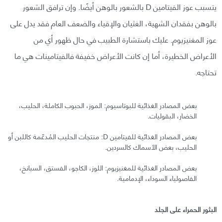
يتسبب عوز الفيتامين D بالشعور بالوهن أيضًا. وإن ترافق الشعور
بالوهن بفقدان الشهية، الغثيان والإقياء والضعف العام فقد يدل على
عوز المغنيزيوم. عليك باستشارة الطبيب في حال ظهور أي من
الأعراض الخطيرة، أما إن كانت الأعراض خفيفة فالفيتامينات هي ما
تحتاجه.
بعض المصادر الغذائية للبوتاسيوم: الموز، الحبوب الكاملة، الحليب،
الخضار، البقوليات.
بعض المصادر الغذائية للفيتامين D: منتجات الحليب المُدعّمة كاللبن أو
الحليب، بعض الأسماك كالسردين.
بعض المصادر الغذائية للمغنيزيوم: اللوز، الكاجو، الفستق، السبانخ،
الفاصولياء السوداء، الإدمامية.
البثور الحمراء على الجلد