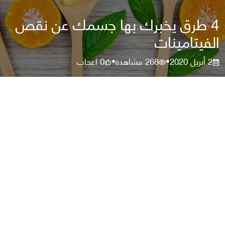
4 طرق يخبرك بها جسمك عن نقص
الفيتامينات
2 أبريل 2020
268
مشاهدة
0
اعجاب
•
•