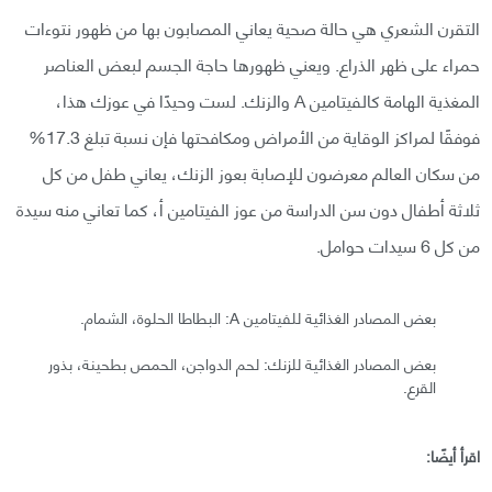
التقرن الشعري هي حالة صحية يعاني المصابون بها من ظهور نتوءات
حمراء على ظهر الذراع. ويعني ظهورها حاجة الجسم لبعض العناصر
المغذية الهامة كالفيتامين A والزنك. لست وحيدًا في عوزك هذا،
فوفقًا لمراكز الوقاية من الأمراض ومكافحتها فإن نسبة تبلغ 17.3%
من سكان العالم معرضون للإصابة بعوز الزنك، يعاني طفل من كل
ثلاثة أطفال دون سن الدراسة من عوز الفيتامين أ، كما تعاني منه سيدة
من كل 6 سيدات حوامل.
بعض المصادر الغذائية للفيتامين A: البطاطا الحلوة، الشمام.
بعض المصادر الغذائية للزنك: لحم الدواجن، الحمص بطحينة، بذور
القرع.
اقرأ أيضًا: