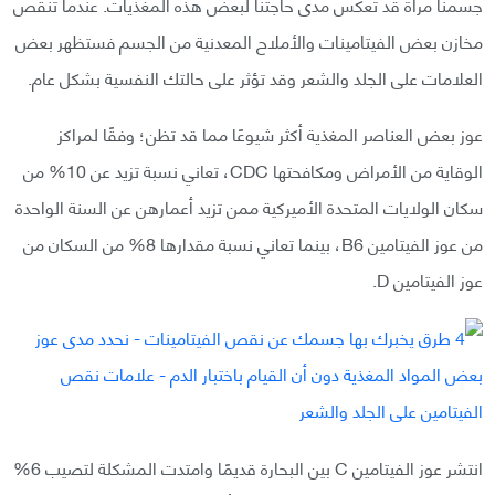
جسمنا مرآة قد تعكس مدى حاجتنا لبعض هذه المغذيات. عندما تنقص
مخازن بعض الفيتامينات والأملاح المعدنية من الجسم فستظهر بعض
العلامات على الجلد والشعر وقد تؤثر على حالتك النفسية بشكل عام.
عوز بعض العناصر المغذية أكثر شيوعًا مما قد تظن؛ وفقًا لمراكز
الوقاية من الأمراض ومكافحتها CDC، تعاني نسبة تزيد عن 10% من
سكان الولايات المتحدة الأميركية ممن تزيد أعمارهن عن السنة الواحدة
من عوز الفيتامين B6، بينما تعاني نسبة مقدارها 8% من السكان من
عوز الفيتامين D.
انتشر عوز الفيتامين C بين البحارة قديمًا وامتدت المشكلة لتصيب 6%