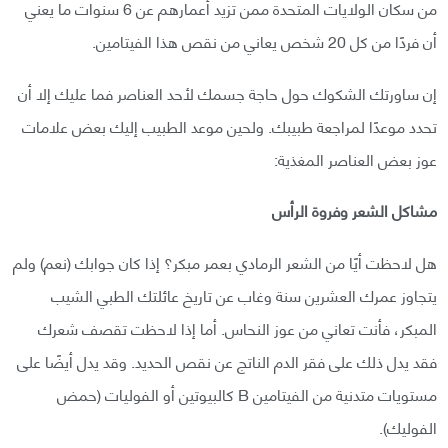
من سكان الولايات المتحدة ممن تزيد أعمارهم عن 6 سنوات ما يعني
أن فردًا من كل 20 شخص يعاني من نقص هذا الفيتامين.
إن ساورتك الشكوك حول حاجة جسمك لأحد العناصر فما عليك إلا أن
تحدد موعدًا لمراجعة طبيبك. ولحين موعد الطبيب إليك بعض علامات
عوز بعض العناصر المغذية:
مشاكل الشعر وفروة الرأس
هل لاحظت أيًا من الشعر الرمادي بعمر مبكر؟ إذا كان جوابك (نعم) ولم
يتجاوز عمرك العشرين سنة وغاب عن تاريخ عائلتك الطبي الشيب
المبكر، فأنت تعاني من عوز النحاس. أما إذا لاحظت تقصف شعرك
فقد يدل ذلك على فقر الدم الناتج عن نقص الحديد. وقد يدل أيضًا على
مستويات متدنية من الفيتامين B كالبيوتين أو الفوليات (حمض
الفوليك).