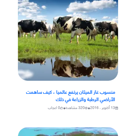
منسوب غاز الميثان يرتفع عالميا ، كيف ساهمت
الأراضي الرطبة والزراعة في ذلك
•
•
13 أكتوبر ، 2016
320
مشاهدة
0
اعجاب