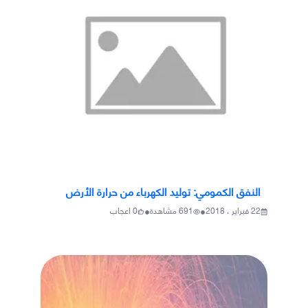
النفق الكمومي: توليد الكهرباء من حرارة الأرض
•
•
22 فبراير ، 2018
691
مشاهدة
0
اعجاب