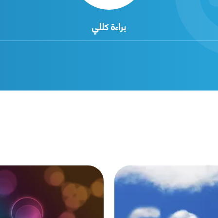
براءة كللي