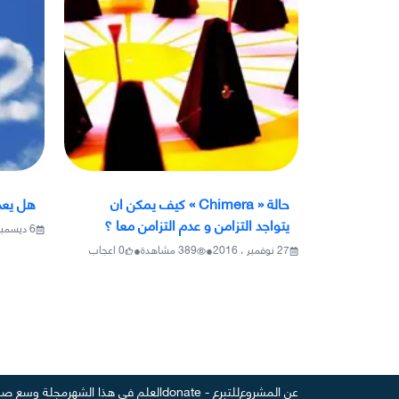
حالة « Chimera » كيف يمكن ان
هل يعد
يتواجد التزامن و عدم التزامن معا ؟
6 ديسمبر ، 2016
•
•
27 نوفمبر ، 2016
389
مشاهدة
0
اعجاب
عن المشروع
للتبرع - donate
العلم في هذا الشهر
مجلة وسع صد