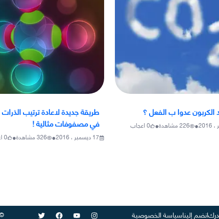
 الكربون عدوا ب الفعل ؟
طريقة جديدة لاعادة ترتيب الذرات ا
في مصفوفات مثالية !
•
•
226
مشاهدة
0
اعجاب
•
•
17 ديسمبر ، 2016
326
مشاهدة
0
ا
©
رك
انضم إلينا
سياسة الخصوصية