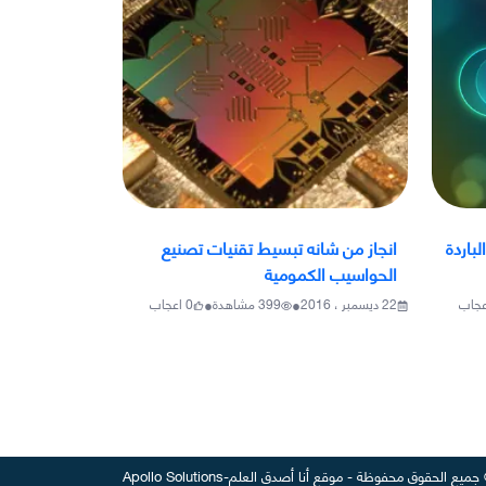
لباردة
انجاز من شانه تبسيط تقنيات تصنيع
الحواسيب الكمومية
•
•
عجاب
22 ديسمبر ، 2016
399
مشاهدة
0
اعجاب
جميع الحقوق محفوظة
-
موقع
أنا أصدق العلم
-
Apollo Solutions