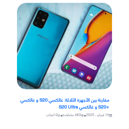
مقارنة بين الأجهزة الثلاثة: غالكسي S20 و غالكسي
+S20 و غالكسي S20 Ultra
•
•
15 فبراير ، 2020
463
مشاهدة
0
اعجاب