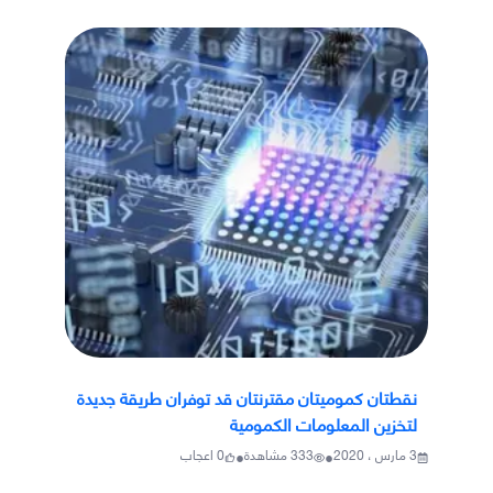
نقطتان كموميتان مقترنتان قد توفران طريقة جديدة
لتخزين المعلومات الكمومية
•
•
3 مارس ، 2020
333
مشاهدة
0
اعجاب