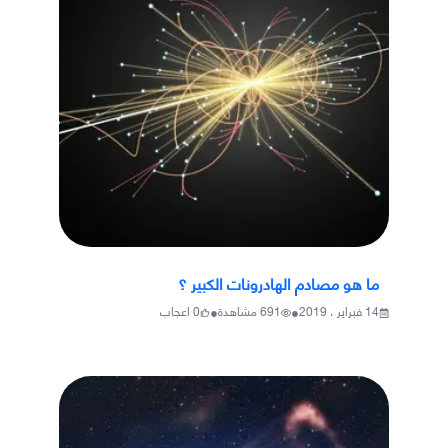
ما هو مصادم الهادرونات الكبير ؟
•
•
14 فبراير ، 2019
691
مشاهدة
0
اعجاب