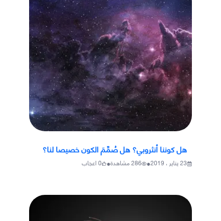
هل كوننا أنثروبي؟ هل صُمِّمَ الكون خصيصا لنا؟
•
•
23 يناير ، 2019
286
مشاهدة
0
اعجاب