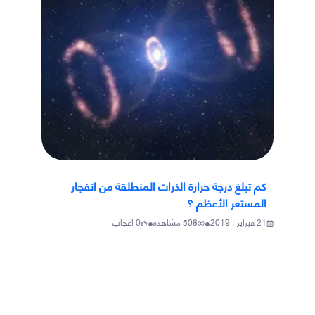
كم تبلغ درجة حرارة الذرات المنطلقة من انفجار
المستعر الأعظم ؟
•
•
21 فبراير ، 2019
508
مشاهدة
0
اعجاب