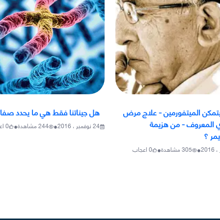
مكن الميتفورمين - علاج مرض
هل جيناتنا فقط هي ما يحدد صفات
 المعروف - من هزيمة
•
•
24 نوفمبر ، 2016
244
مشاهدة
0
اع
يمر ؟
•
•
305
مشاهدة
0
اعجاب