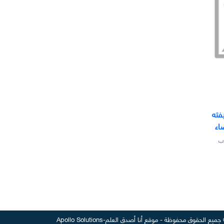
فته
اء
ب
جميع الحقوق محفوظة
-
موقع
أنا أصدق العلم
-
Apollo Solutions