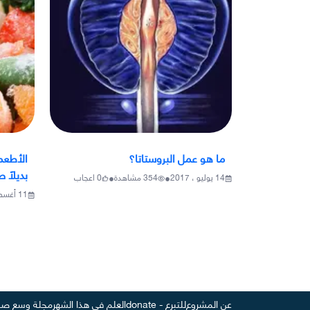
ما هو عمل البروستاتا؟
الأطعم
بديلًا 
•
•
14 يوليو ، 2017
354
مشاهدة
0
اعجاب
11 أغسطس ، 2017
عن المشروع
للتبرع - donate
العلم في هذا الشهر
مجلة وسع صد