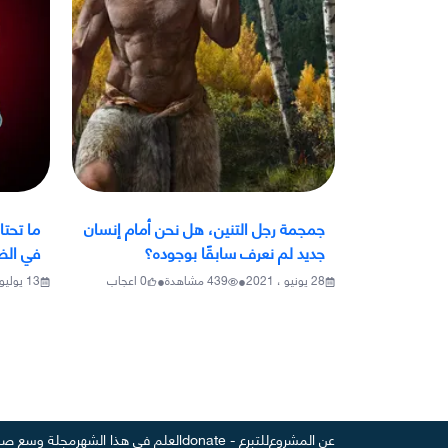
جمجمة رجل التنين، هل نحن أمام إنسان
ما تحتا
جديد لم نعرف سابقًا بوجوده؟
في الظ
•
•
28 يونيو ، 2021
439
مشاهدة
0
اعجاب
13 يوليو ، 2021
عن المشروع
للتبرع - donate
العلم في هذا الشهر
مجلة وسع صد