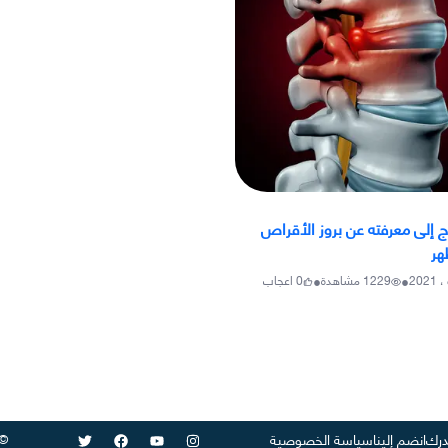
ج إلى معرفته عن بروز الأقراص
هر
•
•
1229
مشاهدة
0
اعجاب
©
رك
انضم إلينا
سياسة الخصوصية