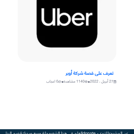
تعرف على قصة شركة أوبر
•
•
27 أبريل ، 2022
1140
مشاهدة
0
اعجاب
عن المشروع
للتبرع - donate
العلم في هذا الشهر
مجلة وسع صدرك
انضم إلينا