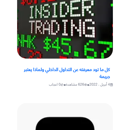
كل ما تود معرفته عن التداول الداخلي ولماذا يعتبر
جريمة
•
•
4 أبريل ، 2022
626
مشاهدة
0
اعجاب